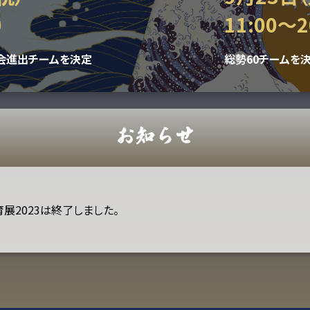
）
11:00〜2
会進出チームを決定
総勢60チームを
育展2023は終了しました。