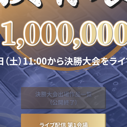
日（土）11:00から
決勝大会をライ
決勝大会出場作品一覧
（公開終了）
ライブ配信 第1会場