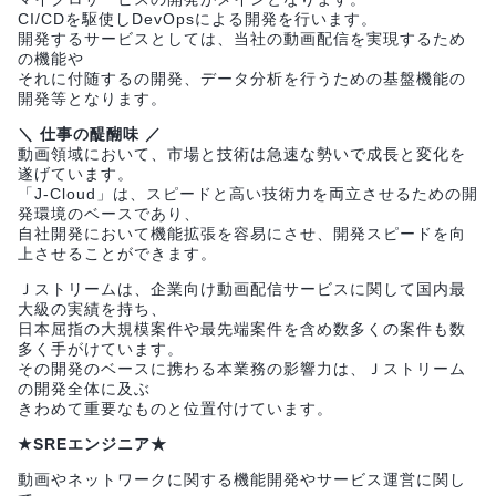
CI/CDを駆使しDevOpsによる開発を行います。
開発するサービスとしては、当社の動画配信を実現するため
の機能や
それに付随するの開発、データ分析を行うための基盤機能の
開発等となります。
＼ 仕事の醍醐味 ／
動画領域において、市場と技術は急速な勢いで成長と変化を
遂げています。
「J-Cloud」は、スピードと高い技術力を両立させるための開
発環境のベースであり、
自社開発において機能拡張を容易にさせ、開発スピードを向
上させることができます。
Ｊストリームは、企業向け動画配信サービスに関して国内最
大級の実績を持ち、
日本屈指の大規模案件や最先端案件を含め数多くの案件も数
多く手がけています。
その開発のベースに携わる本業務の影響力は、Ｊストリーム
の開発全体に及ぶ
きわめて重要なものと位置付けています。
★SREエンジニア★
動画やネットワークに関する機能開発やサービス運営に関し