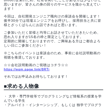
BtoBの企業のため、社名を聞いたことがある方は少ないかと
思いますが、皆さんの身の回りのサービスを陰から支えてい
ます！
今回は、自社開発エンジニア職向けの座談会を開催します！
後半30分では現場エンジニアをお呼びし、採用担当と共に皆
様とざっくばらんにお話できればと思います。
ご参加いただく皆様と均等にお話させていただきたいため、
恐れ入りますが15名の枠と限定としております。
定期的に開催しておりますので、ご興味ある方はご都合よろ
しい日にご参加ください！
※こちらのイベントは座談会のため、事前に会社説明動画の
視聴を推奨しております。
☆☆会社説明動画のご視聴はコチラ☆☆
https://eqm.page.link/8RTi
それではお申込みお待ちしております！
■求める人物像
・ 大学・専門学校等でプログラミングなど情報系の授業を学
んでいる学生
・アルバイト・インターンシップ、もしくは 独学でプログラ