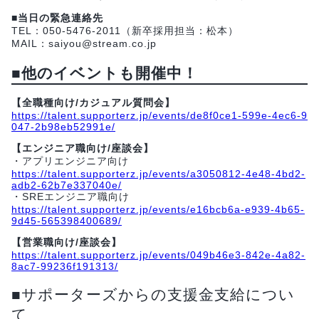
■当日の緊急連絡先
TEL：050-5476-2011（新卒採用担当：松本）
MAIL：saiyou@stream.co.jp
■他のイベントも開催中！
【全職種向け/カジュアル質問会】
https://talent.supporterz.jp/events/de8f0ce1-599e-4ec6-9
047-2b98eb52991e/
【エンジニア職向け/座談会】
・アプリエンジニア向け
https://talent.supporterz.jp/events/a3050812-4e48-4bd2-
adb2-62b7e337040e/
・SREエンジニア職向け
https://talent.supporterz.jp/events/e16bcb6a-e939-4b65-
9d45-565398400689/
【営業職向け/座談会】
https://talent.supporterz.jp/events/049b46e3-842e-4a82-
8ac7-99236f191313/
■サポーターズからの支援金支給につい
て