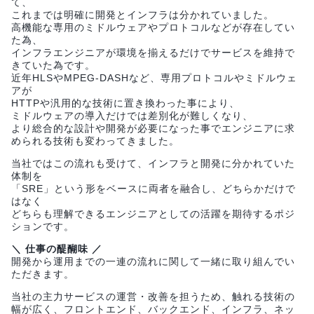
て、
これまでは明確に開発とインフラは分かれていました。
高機能な専用のミドルウェアやプロトコルなどが存在してい
た為、
インフラエンジニアが環境を揃えるだけでサービスを維持で
きていた為です。
近年HLSやMPEG-DASHなど、専用プロトコルやミドルウェ
アが
HTTPや汎用的な技術に置き換わった事により、
ミドルウェアの導入だけでは差別化が難しくなり、
より総合的な設計や開発が必要になった事でエンジニアに求
められる技術も変わってきました。
当社ではこの流れも受けて、インフラと開発に分かれていた
体制を
「SRE」という形をベースに両者を融合し、どちらかだけで
はなく
どちらも理解できるエンジニアとしての活躍を期待するポジ
ションです。
＼ 仕事の醍醐味 ／
開発から運用までの一連の流れに関して一緒に取り組んでい
ただきます。
当社の主力サービスの運営・改善を担うため、触れる技術の
幅が広く、フロントエンド、バックエンド、インフラ、ネッ