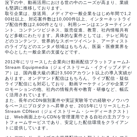
況下の中、動画活用における世の中のニーズが高まり、業績
も堅調に推移しております。
取引企業は、放送局、メディアや一般企業をはじめ年間で1,2
00社以上、対応案件数は10,000件以上、インターネットライ
ブ配信件数は2,600件となり、利用シーンはエンターテインメ
ント、コンテンツビジネス、販売促進、教育、社内情報共有
など多岐にわたります。具体的な案件としては、テレビ局な
どのコンテンツ、世界的なスポーツイベント、アーティスト
のライブなどのエンタメ領域はもちろん、医薬・医療業界を
中心とした一般企業の支援などです。
2012年にリリースした企業向け動画配信プラットフォームJ-
Stream Equipmedia（ジェイストリーム・イクイップメディ
ア）は、国内最大級の累計3,500アカウント以上の導入実績が
あります。オンデマンド配信はもちろん、ライブ配信・疑似
ライブ配信にも対応しており、動画マーケティングや企業プ
ロモーションの他、社内の情報共有や教育・研修など、幅広
く活用されています。
また、長年のCDN個別案件や実証実験等での経験やノウハウ
をベースにプロダクトへ昇華させ、2015年にリリースしたJ-
Stream CDNext（ジェイストリーム・シーディーネクスト）
は、Web画面上からCDNを管理運用できる自社の主力プラッ
トフォームサービスであり、安定した配信環境をクライアン
トに提供しています。