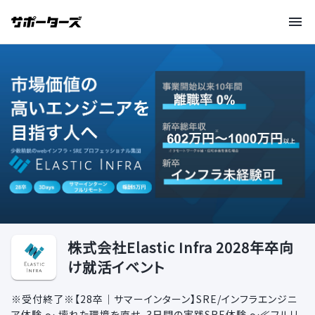
株式会社Elastic Infra 2028年卒向
け就活イベント
※受付終了※【28卒｜サマーインターン】SRE/インフラエンジニ
ア体験 〜 壊れた環境を直せ。3日間の実践SRE体験 〜≪フルリ