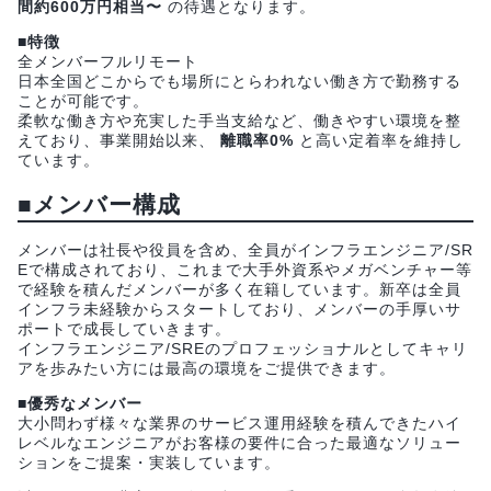
間約600万円相当〜
の待遇となります。
■特徴
全メンバーフルリモート
日本全国どこからでも場所にとらわれない働き方で勤務する
ことが可能です。
柔軟な働き方や充実した手当支給など、働きやすい環境を整
えており、事業開始以来、
離職率0%
と高い定着率を維持し
ています。
■メンバー構成
メンバーは社長や役員を含め、全員がインフラエンジニア/SR
Eで構成されており、これまで大手外資系やメガベンチャー等
で経験を積んだメンバーが多く在籍しています。新卒は全員
インフラ未経験からスタートしており、メンバーの手厚いサ
ポートで成長していきます。
インフラエンジニア/SREのプロフェッショナルとしてキャリ
アを歩みたい方には最高の環境をご提供できます。
■優秀なメンバー
大小問わず様々な業界のサービス運用経験を積んできたハイ
レベルなエンジニアがお客様の要件に合った最適なソリュー
ションをご提案・実装しています。