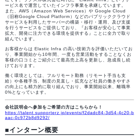
ービス名で運営していたインフラ事業を承継しています。
また、AWS（Amazon Web Services）や Google Cloud
（旧称Google Cloud Platform）などのパブリッククラウド
サービスを利用したサーバーの構築・移行・運用、及び支援
を行うサービスをご提供しており、『お客様が安心して事業
拡大、開発に注力できる環境を提供する』ことに全力で取り
組んでいます。
お客様からは Elastic Infra の高い技術力を評価いただいてお
り、事業開始から10年間、一度も営業活動をすることなくお
客様の口コミとご紹介にて最高売上高を更新し、急成長し続
けております。
働く環境としては、フルリモート勤務（リモート手当も支
給）や各種手当、制度の見直し・拡充など社員の働きやすさ
の向上にも精力的に取り組んでおり、事業開始以来、離職率
0%となっています。
会社説明会へ参加をご希望の方はこちらから！
https://talent.supporterz.jp/events/f2dadc84-3d54-4c20-b
aac-0c972b8d9292/
■インターン概要