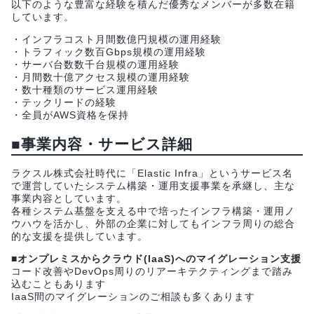
以下のような豊富な経験を積んだ優秀なメンバーが多数在籍
しています。
・インフラコスト月間数億円規模の運用経験
・トラフィック数百Gbps規模の運用経験
・サーバ台数数千台規模の運用経験
・月間数十億アクセス規模の運用経験
・数十種類のサービス運用経験
・テックリードの経験
・全員がAWS資格を保持
■事業内容・サービス詳細
ラクスル株式会社時代に「Elastic Infra」というサービス名
で運営していたシステム構築・運用支援事業を承継し、主な
事業内容としています。
各種システム基盤を支える中で培ったインフラ構築・運用ノ
ウハウを活かし、外部の企業に対してもインフラ周りの総合
的な支援を提供しています。
■オンプレミスからクラウド(IaaS)へのマイグレーション支援
コード改善やDevOps周りのリアーキテクティングまで踏み
込むこともあります
IaaS間のマイグレーションのご相談も多くあります