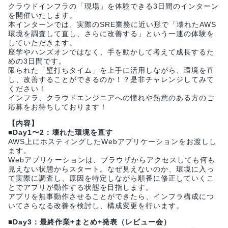
クラウドインフラの「現場」を体験できる3日間のインターン
を開催いたします。
本インターンでは、実際のSRE業務に近い形で「壊れたAWS
環境を調査して直し、さらに改善する」という一連の体験を
していただきます。
座学やハンズオンではなく、手を動かして考えて成長するた
めの3日間です。
限られた「壁打ちタイム」を上手に活用しながら、環境を直
し、改善することができるのか！？是非チャレンジしてみて
ください！
インフラ、クラウドエンジニアへの憧れや熱意のある方のご
応募をお待ちしております！
【内容】
■Day1〜2：壊れた環境を直す
AWS上にホスティングしたWebアプリケーションをお渡しし
ます。
Webアプリケーションは、ブラウザからアクセスしても何も
見えない状態からスタート。なぜ見えないのか、環境に入っ
て実際に調査し、原因を特定しながら順番に修正していくこ
とでアプリが動作する状態を目指します。
アプリを無事動作させることができたら、インフラ構成につ
いてさらなる改善を検討し、構成変更を行います。
■Day3：最終作業+まとめ+発表（レビュー会）