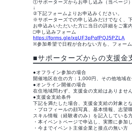
①サポーターズからお申し込み（当ページ
↓
②下記フォームよりお申込みください。
※サポーターズでの申し込みだけでなく、
お申込みいただいた方に当日の詳細をご案
□申し込みフォーム
https://forms.gle/xqUF3pPqfPQJ5PZLA
※参加希望で日程が合わない方も、フォー
■サポーターズからの支援金
●オフライン参加の場合
開催地区在住の方：1,000円、その他地域在住
●オンライン開催の場合
在住地域問わず、支援金の支給はありませ
●支援金支給条件
下記を満たした場合、支援金支給の対象と
・プロフィールの顔写真、基本情報、志望
スキル情報（経験者のみ）を記入している
・本イベントページで申込し、実際に参加
・今までイベント主催企業と接点の無い方