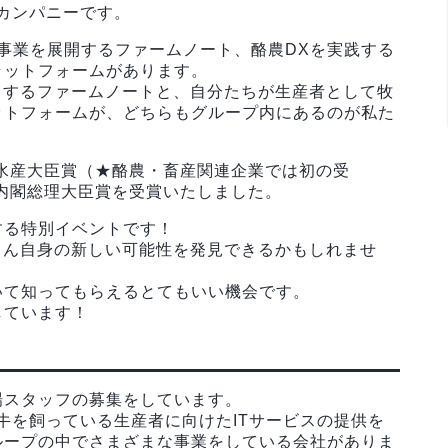
カンパニーです。
ン事業を展開するファームノート、酪農DXを実践する
ラットフォームがあります。
トするファームノートと、自分たちが生産者として牧
ットフォームが、どちらもグループ内にあるのが私た
林水産大臣賞（★酪農・畜産関連企業では初の受
」内閣総理大臣賞を受賞いたしました。
する特別イベントです！
さん自身の新しい可能性を発見できるかもしれませ
いて知ってもらえるとてもいい機会です。
しています！
場スタッフの募集をしています。
牛を飼っている生産者に向けたITサービスの提供を
ループの中でさまざまな事業をしている会社がありま