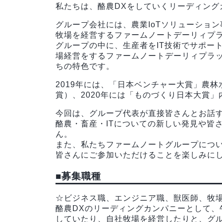
私たちは、酪農DXをしていくリーディング
グループ会社には、農業IoTソリューショ
牧場を経営するファームノートデーリィプ
グループの中に、生産者をIT技術でサポー
場経営をするファームノートデーリィプラ
ちの特色です。
2019年には、「日本ベンチャー大賞」農
賞）、2020年には「ものづくり日本大賞
今回は、グループ代表が直接皆さんとお話
酪農・畜産・ITについての新しい発見や皆
ん。
また、私たちファームノートグループにつ
皆さんにご参加いただけることを楽しみに
■
募集職種
☆ビジネス職、エンジニア職、獣医師、牧
酪農DXのリーディングカンパニーとして、
していたり、自社牧場を経営したりと、グ