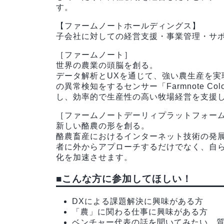
す。
【ファームノートホールディングス】
子会社に対しての経営支援・事業管理・サ
［ファームノート］
世界の農業の頭脳を創る。
データ解析とUXを通じて、強い農生産を実現し
の異常検知をするセンサー「Farmnote 
し、効率的で生産性の高い牧場経営を支援
［ファームノートデーリィプラットフォー
新しい酪農の形を創る。
酪農畜産におけるインターネット技術の発
者に外からアプローチするだけでなく、自
化を加速させます。
■こんな方に参加してほしい！
DXによる課題解決に興味がある方
「農」に関わる仕事に興味がある方
ベンチャー代表の話を聞いてみたい、