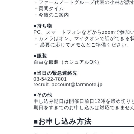
・ファームノートグループ代表の小林が話
・質問タイム
・今後のご案内
■持ち物
PC、スマートフォンなどからzoomで参
・カメラはオン、マイクオンで話ができる
・ 必要に応じてメモなどご準備ください。
■服装
自由な服装（カジュアルOK）
■当日の緊急連絡先
03-5422-7801
recruit_account@farmnote.jp
■その他
申し込み期日は開催日前日12時を締め切り
期日をすぎてのお申し込みは対応できませ
■お申し込み方法