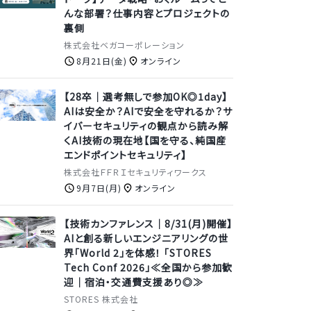
んな部署？仕事内容とプロジェクトの
裏側
株式会社ベガコーポレーション
8月21日(金)
オンライン
【28卒｜選考無しで参加OK◎1day】
AIは安全か？AIで安全を守れるか？サ
イバーセキュリティの観点から読み解
くAI技術の現在地【国を守る、純国産
エンドポイントセキュリティ】
株式会社ＦＦＲＩセキュリティワークス
9月7日(月)
オンライン
【技術カンファレンス｜8/31(月)開催】
AIと創る新しいエンジニアリングの世
界「World 2」を体感！ 「STORES
Tech Conf 2026」≪全国から参加歓
迎｜宿泊・交通費支援あり◎≫
STORES 株式会社