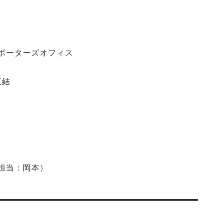
サポーターズオフィス
直結
（担当：岡本）