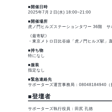
■開催日時
2025年7月２日(水) 18:00~21:00
■開催場所
虎ノ門ヒルズステーションタワー 36階 
《最寄駅》
・東京メトロ日比谷線「虎ノ門ヒルズ駅」
■持ち物
特になし
■服装
指定なし
■緊急連絡先
サポーターズ運営事務局：08048184940
■登壇者
サポーターズ執行役員：田尻 孔徳