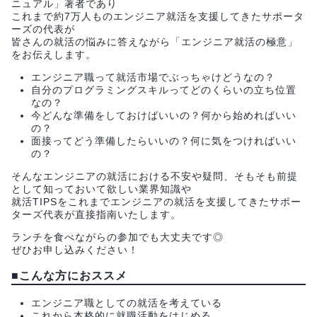
ニュアル」著者であり
これまで約7万人ものエンジニア就活を支援してきたサポータ
ーズの代表が
皆さんの就活の悩みに答えながら「エンジニア就活の極意」
をお伝えします。
エンジニア職って就活市場でぶっちゃけどうなの？
自分のプログラミングスキルってどのくらいの立ち位置
なの？
今どんな準備をしておけばいいの？何から始めればいい
の？
面接ってどう準備したらいいの？何に気をつければいい
の？
そんなエンジニアの就活における不安や疑問、そもそも前提
として知っておいて欲しい業界知識や
就活TIPSをこれまでエンジニアの就活を支援してきたサポー
ターズ代表が直接指南いたします。
ランチを食べながらの参加でも大丈夫です◎
ぜひお申し込みください！
■こんな方におススメ
エンジニア職としての就活を考えている
これから本格的に就職活動をはじめる