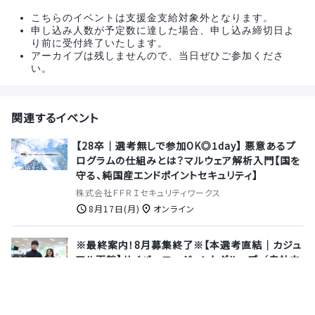
こちらのイベントは支援金支給対象外となります。
申し込み人数が予定数に達した場合、申し込み締切日よ
り前に受付終了いたします。
アーカイブは残しませんので、当日ぜひご参加くださ
い。
関連するイベント
【28卒｜選考無しで参加OK◎1day】 悪意あるプ
ログラムの仕組みとは？マルウェア解析入門【国を
守る、純国産エンドポイントセキュリティ】
株式会社ＦＦＲＩセキュリティワークス
8月17日(月)
オンライン
※最終案内！8月募集終了※【本選考直結｜カジュ
アル面談】サイバーエージェントグループ／自社内
システムの開発業務などに携われる★≪参加特
典：1次面接確約≫
株式会社シーエー・アドバンス仙台支社