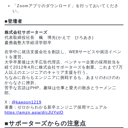
「Zoomアプリのダウンロード」を行っておいてくださ
い。
■
登壇者
株式会社サポーターズ
代表取締役社長 楓 博光(かえで ひろあき)
慶應義塾大学経済学部卒
在学中に就活支援会社を創設し、WEBサービスや就活イベン
トを運営。
大学卒業後は大手広告代理店、ベンチャー企業の採用担当を
経て2012年4月に株式会社サポーターズを創業。これまで7万
人以上のエンジニアのキャリア支援を行う。
ちなみに自らもエンジニアに挑戦するも、あまりのわけのわ
からなさに挫折。
苦手な言語はPHP。趣味は仕事と愛犬の散歩とラーメン二
郎。
X：
@kaepon1219
著書：ゼロからわかる新卒エンジニア採用マニュアル
https://amzn.asia/d/cJUYstO
■サポーターズからの注意点