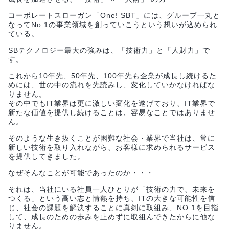
コーポレートスローガン「One! SBT」には、グループ一丸と
なってNo.1の事業領域を創っていこうという想いが込められ
ている。
SBテクノロジー最大の強みは、「技術力」と「人財力」で
す。
これから10年先、50年先、100年先も企業が成長し続けるた
めには、世の中の流れを先読みし、変化していかなければな
りません。
その中でもIT業界は更に激しい変化を遂げており、IT業界で
新たな価値を提供し続けることは、容易なことではありませ
ん。
そのような生き抜くことが困難な社会・業界で当社は、常に
新しい技術を取り入れながら、お客様に求められるサービス
を提供してきました。
なぜそんなことが可能であったのか・・・
それは、当社にいる社員一人ひとりが「技術の力で、未来を
つくる」という高い志と情熱を持ち、ITの大きな可能性を信
じ、社会の課題を解決することに真剣に取組み、NO.1を目指
して、成長のための歩みを止めずに取組んできたからに他な
りません。