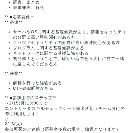
調査、まとめ
結果発表、解説
** ■応募要件**
** 必須**
サーバやOSに関する基礎知識があり、情報セキュリティ
の分野に高い興味関心がある方
クラウドセキュリティの分野に高い興味関心がある方
プログラムに関する基礎知識がある
ネットワークに関する基礎知識がある
初開催！ということで、暖かい心で色々大目に見て一緒
に楽しんでくださる方
** 任意**
解析を行った経験がある
CTF参加経験がある
** ■参加までのステップ**
～2/15(月)13:00まで
エントリー＆スキルチェックシート提出〆切（チーム分けの
際に利用します）
▽
2/16(火)
参加可否のご連絡（応募者多数の場合、抽選となります）