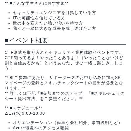
** ■こんな学生さんにおすすめ**
セキュリティエンジニアを目指している方
ITの可能性を信じている方
世の中を変えたい強い想いを持つ方
我々と一緒に大きな成長を成し遂げたい方
■イベント概要
CTF形式を取り入れたセキュリティ業務体験イベントです。
CTF知ってるよ！やったことあるよ！（やったことないけど
割と自信あるかも）というあなた、ぜひ一緒に楽しみましょ
う！
** ※ご参加にあたり、サポーターズのお申し込みに加えSBT
マイページの登録とスキルチェックシートの提出が必要とな
ります。**
** 詳しくは下記「■参加までのステップ」「■スキルチェック
シート提出方法」をご参照ください。**
** ■スケジュール**
2/17(水)9:00-18:00
オリエンテーション（簡単な会社紹介、事前説明など）
Azure環境へのアクセス確認