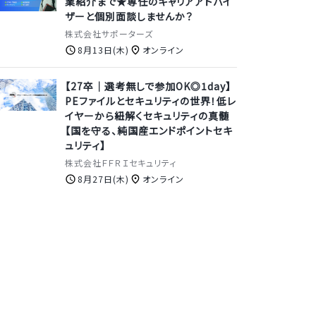
業紹介まで★専任のキャリアアドバイ
ザーと個別面談しませんか？
株式会社サポーターズ
8月13日(木)
オンライン
【27卒｜選考無しで参加OK◎1day】
PEファイルとセキュリティの世界！低レ
イヤーから紐解くセキュリティの真髄
【国を守る、純国産エンドポイントセキ
ュリティ】
株式会社ＦＦＲＩセキュリティ
8月27日(木)
オンライン