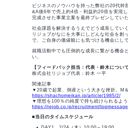
ビジネスのノウハウを持った弊社の20代幹
&A後6年で売上約4倍・利益約20倍を実
完成させた事業立案を最終プレゼンしてい
社会課題を解決するうえでどう成長してい
リジョブがなにを大事にしどんな社会を創
で、ご自身の価値観にも気づける機会にし
就職活動中でも圧倒的な成長に繋がる機会
い。
【フィードバック担当：代表・鈴木につい
株式会社リジョブ代表：鈴木 一平
関連記事
▼20歳で起業、倒産という大きな挫折。M
https://shachomeikan.jp/article/1985/2/
▼理想を100％の純度で持ち続けられるよ
https://rejob.co.jp/recruitment/topmessage
■当日のタイムスケジュール
DAY1 2/24（木）10:00～19:00