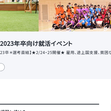
2023年卒向け就活イベント
3卒＊選考直結】★2/24・25開催★ 雇用、途上国支援、貧困