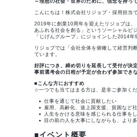
～理想の社会・世界のために、信念を持っ
こんにちは！株式会社リジョブ・採用担当
2019年に創業10周年を迎えたリジョブ
あふれる社会を創る」というソーシャルビ
「じげんグループ」にジョインした2014年
リジョブでは「会社全体を俯瞰して経営判
ています。
好評につき、締め切りを延長して受付が決
事前選考会の日程が予定が合わず参加でき
■こんな方におすすめ
☆一つでも当てはまる方は、是非ご参加く
仕事を通じて社会に貢献したい
雇用、高齢化、途上国支援、貧困など
人生をかける意味を感じられる仕事を
目の前の人を大事にしながらも、より
■イベント概要