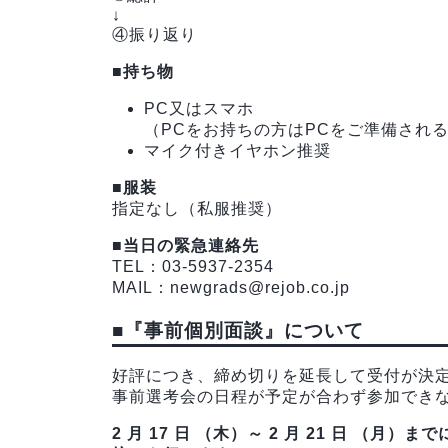
↓
④振り返り
■持ち物
PC又はスマホ
（PCをお持ちの方はPCをご準備され
マイク付きイヤホン推奨
■服装
指定なし（私服推奨）
■当日の緊急連絡先
TEL：03-5937-2354
MAIL：newgrads@rejob.co.jp
■『事前個別面談』について
好評につき、締め切りを延長して受付が決
事前選考会の日程が予定が合わず参加でき
2 月 17 日 （木）～ 2 月 21 日 