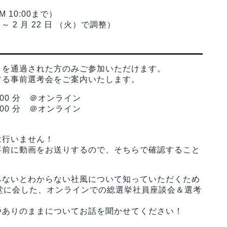
 10:00まで）
 2 月 22 日 （火）で調整）
』を通過された方のみご参加いただけます。
する事前選考会をご案内いたします。
0 時 00 分 ＠オンライン
0 時 00 分 ＠オンライン
は行いません！
事前に動画をお送りするので、そちらで確認すること
みないとわからない社風について知っていただくため
堂に会した、オンラインでの総選挙社員座談会＆選考
やありのままについてお話を聞かせてください！