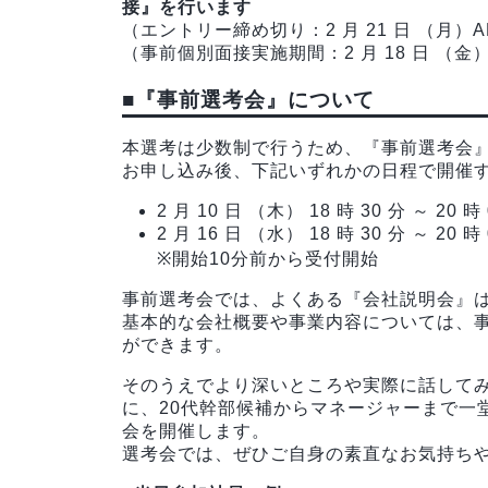
接』を行います
（エントリー締め切り：2 月 21 日 （月）AM
（事前個別面接実施期間：2 月 18 日 （金）～
■『事前選考会』について
本選考は少数制で行うため、『事前選考会
お申し込み後、下記いずれかの日程で開催
2 月 10 日 （木） 18 時 30 分 ～ 2
2 月 16 日 （水） 18 時 30 分 ～ 2
※開始10分前から受付開始
事前選考会では、よくある『会社説明会』
基本的な会社概要や事業内容については、
ができます。
そのうえでより深いところや実際に話して
に、20代幹部候補からマネージャーまで一
会を開催します。
選考会では、ぜひご自身の素直なお気持ち