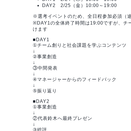
DAY2 2/25（金）10:00～19:00
※選考イベントのため、全日程参加必須（
※DAY1の全体終了時間は19:00ですが
けます
■DAY1
①チーム創りと社会課題を学ぶコンテンツ
↓
②事業創造
↓
③中間発表
↓
④マネージャーからのフィードバック
↓
⑤振り返り
■DAY2
①事業創造
↓
②代表鈴木へ最終プレゼン
↓
③総評