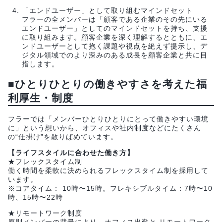
「エンドユーザー」として取り組むマインドセット
フラーの全メンバーは「顧客である企業のその先にいる
エンドユーザー」としてのマインドセットを持ち、支援
に取り組みます。顧客企業を深く理解するとともに、エ
ンドユーザーとして抱く課題や視点を絶えず提示し、デ
ジタル領域でのより深みのある成長を顧客企業と共に目
指します。
■ひとりひとりの働きやすさを考えた福
利厚生・制度
フラーでは「メンバーひとりひとりにとって働きやすい環境
に」という想いから、オフィスや社内制度などにたくさん
の“仕掛け”を散りばめています。
【ライフスタイルに合わせた働き方】
★フレックスタイム制
働く時間を柔軟に決められるフレックスタイム制を採用して
います。
※コアタイム： 10時〜15時。フレキシブルタイム：7時〜10
時、15時〜22時
★リモートワーク制度
原則メンバーの裁量により、オフィス出勤と リモートワーク