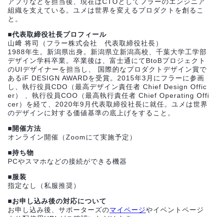
アプリなどを担当後、現在はCTOとしてフラーのエンジニア
組織を支えている。ユメは世界を変えるプロダクトを創るこ
と。
■代表取締役社長プロフィール
山﨑 将司（フラー株式会社 代表取締役社長）
1988年生。新潟県出身。新潟県立新潟高校、千葉大学工学部
デザイン学科卒業。卒業後は、富士通にてBtoBプロジェクト
のUIデザイナーを担当し、 国際的なプロダクトデザイン賞で
あるiF DESIGN AWARDを受賞。2015年3月にフラーに参画
し、執行役員CDO（最高デザイン責任者 Chief Design Offic
er） 、執行役員COO（最高執行責任者 Chief Operating Offi
cer）を経て、2020年9月代表取締役社長に就任。ユメは世界
のデザインに対する価値基準の底上げをすること。
■開催方法
オンライン開催（Zoomにて実施予定）
■持ち物
PCやスマホなどの接続ができる機器
■服装
指定なし（私服推奨）
■お申し込み後の対応について
お申し込み後、サポーターズの
マイページ
やイベントページ