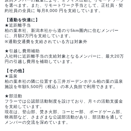
を選べます。また、リモートワーク手当として、正社員・契
約社員の全員に 毎月8,000 円を支給しています。
【通勤を快適に】
★近距離手当
柏の葉本社、新潟本社から道のり5km圏内に住むメンバー
に、月額2万円を支給しています。
※通勤交通費を支給されている方は対象外
★引越し費用補助
入社時に近距離手当の支給対象となるメンバーに、最大20万
円の引越し費用を補助しています。
【その他】
★温泉
柏の葉本社の隣に位置する三井ガーデンホテル柏の葉の温泉
施設を年額5,500円（税込）の本人負担で利用できます。
★部活動
フラーでは公認部活動制度を設けており、月々の活動支援金
を支給しています。
現在は、登山部、焚き火部、コーヒー部、 ボードゲーム部、
映画部など、さまざまな公認部活動があり、部活動を通して
メンバーの交流を深めています。