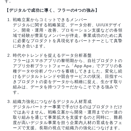
す。
【デジタルで成功に導く、フラーの4つの強み】
戦略立案からコミットできるメンバー
デジタルに関する戦略策定、データ分析、UI/UXデザイ
ン、開発・運用・改善、プロモーション支援などの各領
域で経験が豊富なメンバーが伴走。事業成功のために真
に必要なプロダクトを具現化するパートナーとして真摯
に向き合います。
時代やトレンドを捉えるデータ分析基盤
フラーはスマホアプリの黎明期から、自社プロダクトの
アプリ分析プラットフォーム「App Ape」でアプリの各
種データや分析ノウハウを蓄積してきました。変化し続
けるデジタルトレンドや競合サービスの状況、目指すべ
きプロダクトの姿をデータから精緻に捉え、生かす取り
組みは、データを持つフラーだからこそできる強みで
す。
組織力強化につながるデジタル人材育成
デジタルパートナー事業で手がけるのはプロダクトだけ
ではありません。戦略立案から開発・運用までの一連の
取り組みを通じて事業拡大を支援するのと同時に、難易
度が高いデジタル事業を担う企業内人材の育成を各フェ
ーズで支援。長期の視点で組織力の強化につなげます。