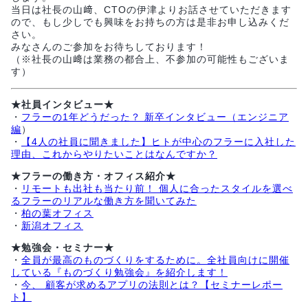
当日は社長の山﨑、CTOの伊津よりお話させていただきます
ので、もし少しでも興味をお持ちの方は是非お申し込みくだ
さい。
みなさんのご参加をお待ちしております！
（※社長の山﨑は業務の都合上、不参加の可能性もございま
す）
★社員インタビュー★
・
フラーの1年どうだった？ 新卒インタビュー（エンジニア
編
）
・
【4人の社員に聞きました】ヒトが中心のフラーに入社した
理由、これからやりたいことはなんですか？
★フラーの働き方・オフィス紹介★
・
リモートも出社も当たり前！ 個人に合ったスタイルを選べ
るフラーのリアルな働き方を聞いてみた
・
柏の葉オフィス
・
新潟オフィス
★勉強会・セミナー★
・
全員が最高のものづくりをするために。全社員向けに開催
している『ものづくり勉強会』を紹介します！
・
今、 顧客が求めるアプリの法則とは？【セミナーレポー
ト】