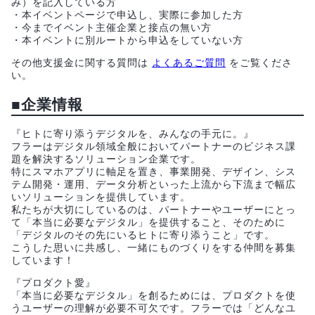
み）を記入している方
・本イベントページで申込し、実際に参加した方
・今までイベント主催企業と接点の無い方
・本イベントに別ルートから申込をしていない方
その他支援金に関する質問は
よくあるご質問
をご覧くださ
い。
■企業情報
『ヒトに寄り添うデジタルを、みんなの手元に。』
フラーはデジタル領域全般においてパートナーのビジネス課
題を解決するソリューション企業です。
特にスマホアプリに軸足を置き、事業開発、デザイン、シス
テム開発・運用、データ分析といった上流から下流まで幅広
いソリューションを提供しています。
私たちが大切にしているのは、パートナーやユーザーにとっ
て「本当に必要なデジタル」を提供すること、そのために
「デジタルのその先にいるヒトに寄り添うこと」です。
こうした思いに共感し、一緒にものづくりをする仲間を募集
しています！
『プロダクト愛』
「本当に必要なデジタル」を創るためには、プロダクトを使
うユーザーの理解が必要不可欠です。フラーでは「どんなユ