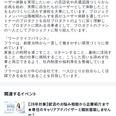
ーザー体験を実現したいか」の言語化や共通認識づくりから
企画を始め、実際に自分たちがユーザーとして体験したこと
をものづくりに活かす過程を大事にしています。プロジェク
トメンバーは職種関わらず全員がユーザー体験を通してパー
トナーのプロダクトを自社プロダクトのように深く理解し
て、プロダクトに関わる当事者として、プロダクトのファン
の一人としてプロジェクトに取り組んでいます。
『ワークライフバランス』
フラーは、創業当時から一貫して働きやすい環境づくりに努
めています。
家族との時間を過ごすこと、Uターンすること、趣味に没頭す
ること、他の仕事に挑戦すること。こうした思いを諦めず仕
事と両立できるよう、社内制度や福利厚生を整備していま
す。
フラーはヒトが中心の会社です。一人ひとりが自分らしく活
躍できる会社であることを目指しています。
関連するイベント
【28卒対象】就活のお悩み相談から企業紹介まで
★専任のキャリアアドバイザーと個別面談しません
か？