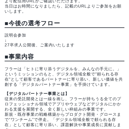
より配信用URLがご確認いただけます。
当日はお時間になりましたら、記載のURLよりご参加をお願
いします。
■今後の選考フロー
説明会参加
↓
27卒求人公開後、ご案内いたします
■事業内容
フラーは「ヒトに寄り添うデジタルを、みんなの手元に。」
というミッションのもと、デジタル領域全般で"頼られる存
在"として顧客であるパートナーに寄り添い、新しい価値を共
創する「デジタルパートナー事業」を手掛けています。
【デジタルパートナー事業とは】
従来の受託開発とは一線を画し、フラーが持ちうる全てのプ
ロフェッショナル領域でアプリやウェブなどデジタルにかか
わる支援を展開する、全く新しい枠組みの事業です。
新規・既存事業の戦略構築からプロダクト開発・グロースま
で“ワンチーム”で伴走。「デジタル領域全般で頼られる存
在」として顧客に寄り添い、課題解決や事業成長に貢献しま