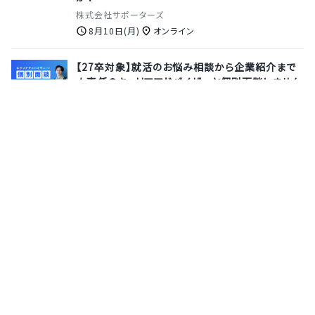
株式会社サポーターズ
8月10日(月)
オンライン
【27卒対象】就活のお悩み相談から企業紹介まで
★専任のキャリアアドバイザーと個別面談しません
か？
株式会社サポーターズ
8月13日(木)
オンライン
【本選考｜社内ITインフラ担当職】サイバーセキュ
リティの最前線で日本の未来を守る！セキュリティ
コア技術の研究開発を行う純国産セキュリティ専
門企業
株式会社ＦＦＲＩセキュリティ
6月7日(日)
オンライン
サポーターズとは
運営会社