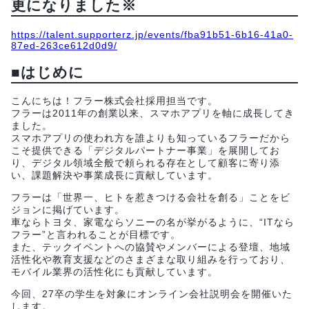
更になりました※
https://talent.supporterz.jp/events/fba91b51-6b16-41a0-
87ed-263ce612d0d9/
■はじめに
こんにちは！フラー株式会社採用担当です。
フラーは2011年の創業以来、スマホアプリを軸に成長してき
ました。
スマホアプリの使われ方を誰よりも知っているフラーだから
こそ提供できる「デジタルパートナー事業」を展開してお
り、デジタル領域全般で頼られる存在として顧客に寄り添
い、課題解決や事業成長に貢献しています。
フラーは「世界一、ヒトを惹きつける会社を創る」ことをビ
ジョンに掲げています。
車ならトヨタ、家電ならソニーの名が挙がるように、“ITなら
フラー”と言われることが目標です。
また、テックイベントへの協賛やメンバーによる登壇、地域
活性化や教育支援などのさまざまな取り組みを行っており、
モバイル業界の活性化にも貢献しています。
今回、27卒の学生を対象にオンライン会社説明会を開催いた
します。