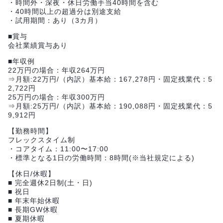
・時間外・深夜・休日労働手当40時間を含む
・40時間以上の超過分は別途支給
・試用期間：あり（3カ月）
■賞与
会社業績賞与あり
■年収例
22万円の場合：年収264万円
⇒月額:22万円/（内訳）基本給：167,278円・固定残業代：5
2,722円
25万円の場合：年収300万円
⇒月額:25万円/（内訳）基本給：190,088円・固定残業代：5
9,912円
【勤務時間】
フレックスタイム制
・コアタイム：11:00〜17:00
・標準となる1日の労働時間：8時間(※当社規定による)
【休日/休暇】
■ 完全週休2日制(土・日)
■ 祝日
■ 年末年始休暇
■ 長期GW休暇
■ 夏期休暇