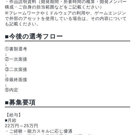
・作品説明資料（開発期間・所要時間の概算・開発メンバー
構成・ご自身の担当範囲などをご記載ください）
※フレームワークやミドルウェアの利用や、ゲームエンジン
で外部のアセットを使用している場合は、その内容について
も記載ください。
■今後の選考フロー
①書類選考
↓
②一次面接
↓
③二次面接
↓
④最終面接
↓
⑤内定
■募集要項
【給与】
■月給
22万円～25万円
・ご経験・能力スキルに応じ優遇