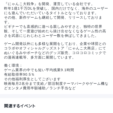
『にゃんこ大戦争』を開発、運営している会社です。
昨年1億1千万DLを突破し、国内だけでなく、海外のユーザー
にも遊んでいただいているタイトルとなっております。
その他、新作ゲームも継続して開発、リリースしておりま
す。
ビギナーでも直感的に遊べる親しみやすさと、独特の世界
観、そして一度遊び始めたら抜け出せなくなるゲーム性の高
さを武器にじわじわとユーザー数を伸ばしてきました。
ゲーム開発以外にも多様な展開をしており、企業や球団との
コラボやオフィシャルグッズストア「にゃんこ大商店」にて
ぬいぐるみやポーチなどのグッズ販売、コロコロコミックで
の漫画連載等、多方面に展開しています。
働く環境：
ゲーム業界の中でも短い平均残業9.1時間
有給取得率90.5％
その他福利厚生としてございます
映画毎月2名分まで支給／部活制度テーマパークやゲーム機な
どエンタメ費用半額補助／ランチ手当など
関連するイベント