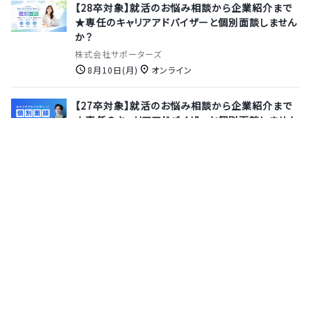
【28卒対象】就活のお悩み相談から企業紹介まで
★専任のキャリアアドバイザーと個別面談しません
か？
株式会社サポーターズ
8月10日(月)
オンライン
【27卒対象】就活のお悩み相談から企業紹介まで
★専任のキャリアアドバイザーと個別面談しません
か？
株式会社サポーターズ
8月13日(木)
オンライン
※8/9最終締切★好評につき追加募集※【本選考
直結｜10daysサマーインターン】実際のプロダク
ト開発に参画！お金の課題をテクノロジーで解決す
る、マネーフォワードの就業型インターン《時給
2,000円｜交通費・宿泊費支給◎》
株式会社マネーフォワード
9月30日(水)
オンライン