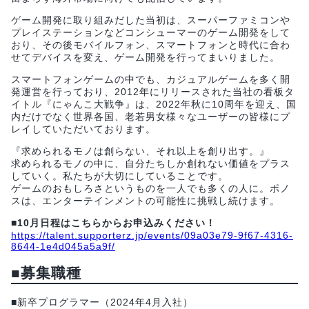
ゲーム開発に取り組みだした当初は、スーパーファミコンや
プレイステーションなどコンシューマーのゲーム開発をして
おり、その後モバイルフォン、スマートフォンと時代に合わ
せてデバイスを変え、ゲーム開発を行ってまいりました。
スマートフォンゲームの中でも、カジュアルゲームを多く開
発運営を行っており、2012年にリリースされた当社の看板タ
イトル『にゃんこ大戦争』は、2022年秋に10周年を迎え、国
内だけでなく世界各国、老若男女様々なユーザーの皆様にプ
レイしていただいております。
『求められるモノは創らない、それ以上を創り出す。』
求められるモノの中に、自分たちしか創れない価値をプラス
していく。私たちが大切にしていることです。
ゲームのおもしろさというものを一人でも多くの人に。ポノ
スは、エンターテインメントの可能性に挑戦し続けます。
■10月日程はこちらからお申込みください！
https://talent.supporterz.jp/events/09a03e79-9f67-4316-
8644-1e4d045a5a9f/
■募集職種
■新卒プログラマー（2024年4月入社）