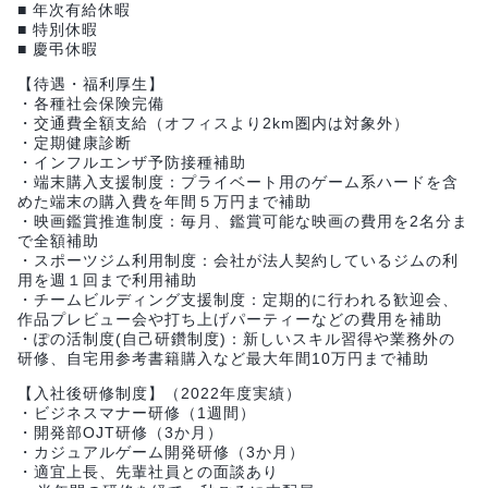
■ 年次有給休暇
■ 特別休暇
■ 慶弔休暇
【待遇・福利厚生】
・各種社会保険完備
・交通費全額支給（オフィスより2km圏内は対象外）
・定期健康診断
・インフルエンザ予防接種補助
・端末購入支援制度：プライベート用のゲーム系ハードを含
めた端末の購入費を年間５万円まで補助
・映画鑑賞推進制度：毎月、鑑賞可能な映画の費用を2名分ま
で全額補助
・スポーツジム利用制度：会社が法人契約しているジムの利
用を週１回まで利用補助
・チームビルディング支援制度：定期的に行われる歓迎会、
作品プレビュー会や打ち上げパーティーなどの費用を補助
・ぽの活制度(自己研鑽制度)：新しいスキル習得や業務外の
研修、自宅用参考書籍購入など最大年間10万円まで補助
【入社後研修制度】（2022年度実績）
・ビジネスマナー研修（1週間）
・開発部OJT研修（3か月）
・カジュアルゲーム開発研修（3か月）
・適宜上長、先輩社員との面談あり