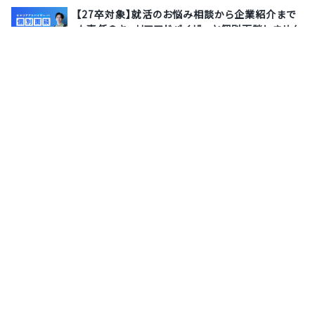
【27卒対象】就活のお悩み相談から企業紹介まで
★専任のキャリアアドバイザーと個別面談しません
か？
株式会社サポーターズ
8月13日(木)
オンライン
《NTTデータ/メイテック/富士フィルムビジネスイ
ノベーションなど豪華約20社が集結！》日本最大級
のエンジニア向けオンライン合同説明会「エンジニ
アEXPO」（10/24）
株式会社サポーターズ
10月24日(土)
オンライン
サポーターズとは
運営会社
よくあるご質問
利用規約
お問い合わせ
プライバシーポリシー