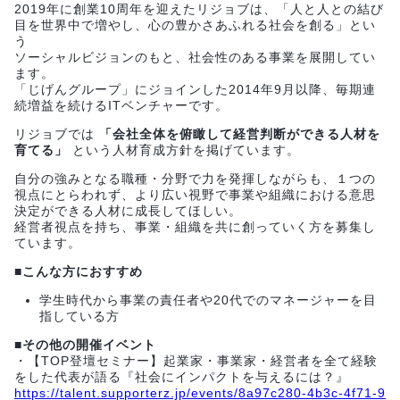
2019年に創業10周年を迎えたリジョブは、「人と人との結び
目を世界中で増やし、心の豊かさあふれる社会を創る」とい
う
ソーシャルビジョンのもと、社会性のある事業を展開してい
ます。
「じげんグループ」にジョインした2014年9月以降、毎期連
続増益を続けるITベンチャーです。
リジョブでは
「会社全体を俯瞰して経営判断ができる人材を
育てる」
という人材育成方針を掲げています。
自分の強みとなる職種・分野で力を発揮しながらも、１つの
視点にとらわれず、より広い視野で事業や組織における意思
決定ができる人材に成長してほしい。
経営者視点を持ち、事業・組織を共に創っていく方を募集し
ています。
■こんな方におすすめ
学生時代から事業の責任者や20代でのマネージャーを目
指している方
■その他の開催イベント
・【TOP登壇セミナー】起業家・事業家・経営者を全て経験
をした代表が語る『社会にインパクトを与えるには？』
https://talent.supporterz.jp/events/8a97c280-4b3c-4f71-9