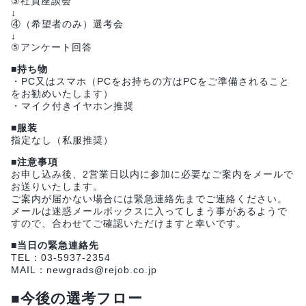
③社員座談会
↓
④（希望者のみ）選考会
↓
⑤アンケート回答
■持ち物
・PC又はスマホ（PCをお持ちの方はPCをご準備されること
をお勧めいたします）
・マイク付きイヤホン推奨
■服装
指定なし（私服推奨）
■注意事項
お申し込み後、2営業日以内に参加に必要なご案内をメールで
お送りいたします。
ご案内が届かない場合には緊急連絡先までご連絡ください。
メールは迷惑メールボックスに入ってしまう事があるようで
すので、合わせてご確認いただけますと幸いです。
■当日の緊急連絡先
TEL：03-5937-2354
MAIL：newgrads@rejob.co.jp
■今後の選考フロー