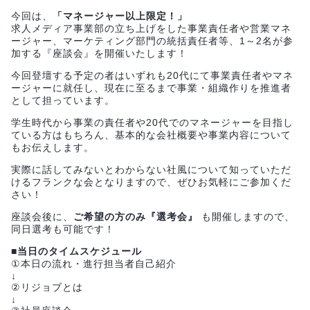
今回は、
「マネージャー以上限定！」
求人メディア事業部の立ち上げをした事業責任者や営業マネ
ージャー、マーケティング部門の統括責任者等、1～2名が参
加する『座談会』を開催いたします！
今回登壇する予定の者はいずれも20代にて事業責任者やマネ
ージャーに就任し、現在に至るまで事業・組織作りを推進者
として担っています。
学生時代から事業の責任者や20代でのマネージャーを目指し
ている方はもちろん、基本的な会社概要や事業内容について
もお伝えします。
実際に話してみないとわからない社風について知っていただ
けるフランクな会となりますので、ぜひお気軽にご参加くだ
さい！
座談会後に、
ご希望の方のみ『選考会』
も開催しますので、
同日選考も可能です！
■当日のタイムスケジュール
①本日の流れ・進行担当者自己紹介
↓
②リジョブとは
↓