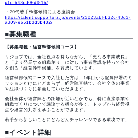
c1d-543cd06df815/
・20代若手幹部候補による座談会
https://talent.supporterz.jp/events/23023abf-b32c-43d3-
a309-e651bdd3b482/
■募集職種
【募集職種：経営幹部候補コース】
リジョブでは、全社視点を持ちながら、「更なる事業成長」
と「より発展する組織創り」に対し当事者意識を持って会社
を創る「経営幹部候補」を育成しています。
経営幹部候補コースで入社した方は、1年目から配属部署のミ
ッションだけにとどまらず、経営陣直轄で、会社全体の事業
や組織づくりに参画していただきます。
会社全体が経営陣との距離が近いなかでも、特に直接事業や
組織づくりについて議論する機会が多く、トップから経営視
点や経営的判断を学ぶことができます。
若手から新しいことにどんどんチャレンジできる環境です。
■イベント詳細