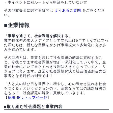
・本イベントに別ルートから申込をしていない方
その他支援金に関する質問は
よくあるご質問
をご覧くださ
い。
■企業情報
「事業を通じて、社会課題を解決する」
業界特化型の求人メディアとして立ち上げ5年でトップに立っ
た私たちは、新たな目標をかかげ事業拡大＆多角化に向け歩
みを進めています。
その目標とは、事業を通じて社会課題の解決に貢献するこ
と。今後ますます社会課題が増加・深刻化していく中で、企
業が社会において果たすべき役割は大きくなっていくと、リ
ジョブは考えます。企業が社会課題解決と社会価値創造の当
事者となる時代の到来です！
「人と人の結び目を世界中に増やし、心の豊かさ溢れる社会
をつくる」というビジョンの下、企業ならではの課題解決力
をもって、社会課題の解決に貢献していきます。
【
採用HP：トップページ
】
■
取り組む社会課題と事業内容