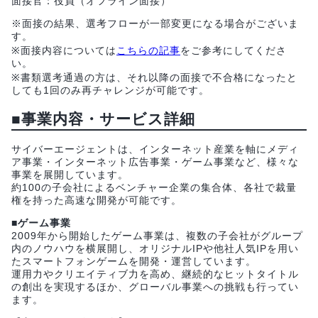
面接官：役員（オフライン面接）
※面接の結果、選考フローが一部変更になる場合がございま
す。
※面接内容については
こちらの記事
をご参考にしてくださ
い。
※書類選考通過の方は、それ以降の面接で不合格になったと
しても1回のみ再チャレンジが可能です。
■事業内容・サービス詳細
サイバーエージェントは、インターネット産業を軸にメディ
ア事業・インターネット広告事業・ゲーム事業など、様々な
事業を展開しています。
約100の子会社によるベンチャー企業の集合体、各社で裁量
権を持った高速な開発が可能です。
■ゲーム事業
2009年から開始したゲーム事業は、複数の子会社がグループ
内のノウハウを横展開し、オリジナルIPや他社人気IPを用い
たスマートフォンゲームを開発・運営しています。
運用力やクリエイティブ力を高め、継続的なヒットタイトル
の創出を実現するほか、グローバル事業への挑戦も行ってい
ます。