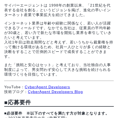
サイバーエージェントは 1998年の創業以来、「21世紀を代
表する会社を創る」というビジョンを掲げ、進化の早いイン
ターネット産業で事業拡大を続けてきました。
インターネット業界は年齢や経験に関係なく、若い人が活躍
できるフィールドです。なかでも当社は、従業員の平均年齢
が30歳と、若い力で新たな市場を開拓し業界を牽引していき
たいと考えています。
入社1年目は助走期間などと考えず、若いうちから裁量権を持
って働ける環境があるため、社員一人ひとりが多くの経験と
決断をすることで圧倒的スピードで成長することができま
す。
また「挑戦と安心はセット」と考えており、当社独自の人事
制度によって、男女問わず安心して大きな挑戦を続けられる
環境づくりを目指しています。
YouTube：
CyberAgent Developers
技術ブログ：
CyberAgent Developers Blog
■応募要件
■必須要件
※以下のすべてを満たす方が対象となります。