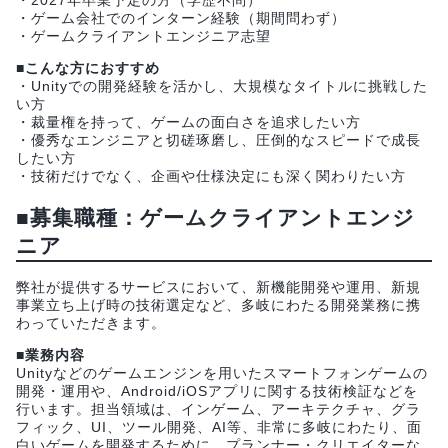
・2027年卒業予定の方（学歴不問）
・ゲーム会社でのインターン経験（期間問わず）
・ゲームクライアントエンジニア志望
■こんな方におすすめ
・Unityでの開発経験を活かし、大規模なタイトルに挑戦した
い方
・裁量権を持って、ゲームの面白さを追求したい方
・優秀なエンジニアと切磋琢磨し、圧倒的なスピードで成長
したい方
・技術だけでなく、企画や仕様決定にも深く関わりたい方
■募集職種：ゲームクライアントエンジ
ニア
弊社が提供するサービスにおいて、新機能開発や運用、新規
事業立ち上げ時の技術選定など、多岐にわたる開発業務に携
わっていただきます。
■業務内容
Unityなどのゲームエンジンを用いたスマートフォンゲームの
開発・運用や、Android/iOSアプリに関する技術検証などを
行います。担当領域は、インゲーム、アーキテクチャ、グラ
フィック、UI、ツール開発、AI等、非常に多岐にわたり、面
白いゲームを開発するために、プランナー・クリエイターな