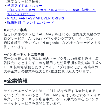
【主要なサービス紹介】
・
学園アイドルマスター
・
プロジェクトセカイ カラフルステージ！ feat. 初音ミク
・
ちいかわぽけっと
・
FINAL FANTASY Ⅶ EVER CRISIS
・
呪術廻戦 ファントムパレード
■メディア事業
新しい未来のテレビ「ABEMA」をはじめ、国内最大規模のブ
ログサービス「Ameba」やマッチングアプリ「タップル」、
通販化粧品ブランドの「N organic」など様々なサービスを提
供しています。
■インターネット広告事業
広告効果最大化を強みに国内トップクラスの規模を誇り、広
告販売にとどまらず、AIを活用した効果予測や最先端の生成A
I・CG技術を駆使したクリエイティブ制作のほか、各業界の
大手企業との協業を拡大しDX推進に取り組んでいます。
■企業情報
サイバーエージェントは、「21世紀を代表する会社を創る」
というビジョンのもと、「ABEMA」をはじめとするメディア
事業、インターネット広告事業、ゲーム事業を中心にインタ
ーネットサービスを展開しています。