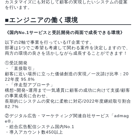
カスタマイズにも対応して顧客の実現したいシステムの提案
を行います。
■エンジニアの働く環境
《国内No.1サービスと受託開発の両面で成長できる環境》
以下の2軸で事業を行っているIT企業です。
部署は1つでご希望も考慮して関わる案件を決定しますので、
両方の環境の良さを活かしながら成長することができます！
①受託開発
・「直接取引」
顧客に近い場所に立った価値創造の実現／一次請け比率：20
22年度 95.8%
・「伴走型アプローチ」
構想~開発~運用まで一気通貫に顧客の成功に向けて支援/顧客
の事業成長に合わせ、
長期的にシステムの変化に柔軟に対応/2022年度継続取引割合
82.7%
②デジタル広告・マーケティング関連自社サービス「admag
e®」
・総合広告配信システム国内No.1
・導入アカウント数450以上