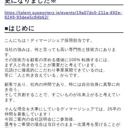
更になりました※
https://talent.supporterz.jp/events/19a07dc0-211a-492e-
8249-93dee5c84b62/
■はじめに
こんにちは！ディマージシェア採用担当です。
当社の強みは、何と言っても高い専門性と技術力にありま
す。
その技術力を顧客の求める価値に100% 転換するには、
まず人と向き合うことが重要だと考えています。
元請けに徹底的にこだわり事業展開できているのは、
常に「人と向き合えている」からです。
顧客であり、社内の仲間であり、時には自分自身に真摯に向
き合う。
そして共創することで、すごいものが出来上がると考えてい
ます。
そんな理念を大事にしているディマージシェアでは、25卒の
仲間を募集しています！
今回ご案内の会社説明会にご参加後、
選考をご希望の場合は当日そのまま一次選考を受けることが