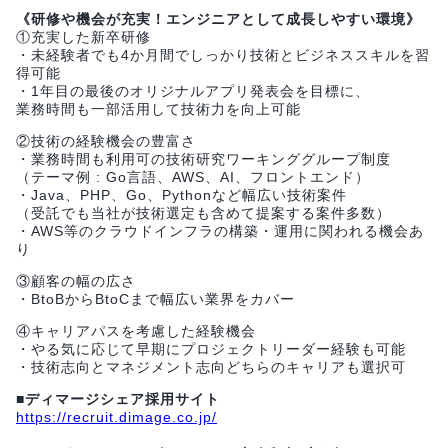
《研修や機会が充実！エンジニアとして成長しやすい環境》
①充実した新卒研修
・未経験者でも4か月間でしっかり技術とビジネススキルを習
得可能
・1年目の最後のオリジナルアプリ発表会を目標に、
業務時間も一部活用して技術力を向上可能
②技術の経験機会の豊富さ
・業務時間も利用可の技術研究ワーキンググループ制度
（テーマ例 : Go言語、AWS、AI、フロントエンド）
・Java、PHP、Go、Pythonなど幅広い技術案件
（受託でも当社が技術選定も含めて提案する案件多数）
・AWS等のクラウドインフラの構築・運用に関われる機会あ
り
③顧客の幅の広さ
・BtoBからBtoCまで幅広い業界をカバー
④キャリアパスを考慮した経験機会
・やる気に応じて早期にプロジェクトリーダー経験も可能
・技術志向とマネジメント志向どちらのキャリアも選択可
■ディマージシェア採用サイト
https://recruit.dimage.co.jp/