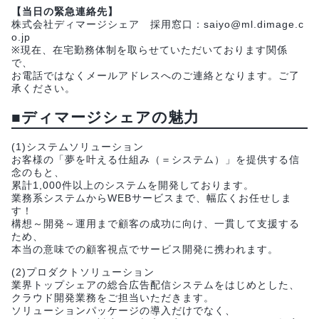
【当日の緊急連絡先】
株式会社ディマージシェア 採用窓口：saiyo@ml.dimage.c
o.jp
※現在、在宅勤務体制を取らせていただいております関係
で、
お電話ではなくメールアドレスへのご連絡となります。ご了
承ください。
■ディマージシェアの魅力
(1)システムソリューション
お客様の「夢を叶える仕組み（＝システム）」を提供する信
念のもと、
累計1,000件以上のシステムを開発しております。
業務系システムからWEBサービスまで、幅広くお任せしま
す！
構想～開発～運用まで顧客の成功に向け、一貫して支援する
ため、
本当の意味での顧客視点でサービス開発に携われます。
(2)プロダクトソリューション
業界トップシェアの総合広告配信システムをはじめとした、
クラウド開発業務をご担当いただきます。
ソリューションパッケージの導入だけでなく、