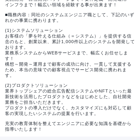
インフラまで！幅広い領域を経験する事が出来ます！
■職務内容：同社のシステムエンジニア職として、下記のいず
れかの事業に携わります。
(1)システムソリューション
お客様の「夢を叶える仕組み（＝システム）」を提供する信
念のもと、創業以来、累計1,000件以上のシステムを開発して
おります。
業務系システムからWEBサービスまで、幅広くお任せしま
す！
構想～開発～運用まで顧客の成功に向け、一貫して支援する
ため、本当の意味での顧客視点でサービス開発に携われま
す。
(2)プロダクトソリューション
業界トップシェアの総合広告配信システムやNFTといった最
新技術を活用したプロダクトなどをはじめとした、自社開発
業務をご担当いただきます。
プロダクトの導入だけでなく、カスタマイズにも対応して顧
客の実現したいシステムの提案を行います。
充実の教育体制を整えてエンジニアに必要な知識を基礎から
指導いたします！