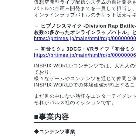
仮想空間型ライブ配信システムの自社開発も
バトルの企画～開発までを一貫して担当し
オンラインラップバトルのチケット販売ギ
－ ヒプノシスマイク -Division Rap Bat
枚数の多かったオンラインラップバトル」
https://prtimes.jp/main/html/rd/p/000000
－ 初音ミク』3DCG・VRライブ「初音ミク G
https://prtimes.jp/main/html/rd/p/000000
INSPIX WORLDコンテンツでは、人
ており、
様々なゲームやコンテンツを通じて仲間と
INSPIX WORLDでの体験価値が向上す
まだ世の中にない熱狂をエンターテイメント
それがパルス社のミッションです。
■事業内容
◆コンテンツ事業