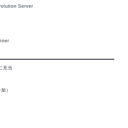
ution Server
ner
に充当
参加）