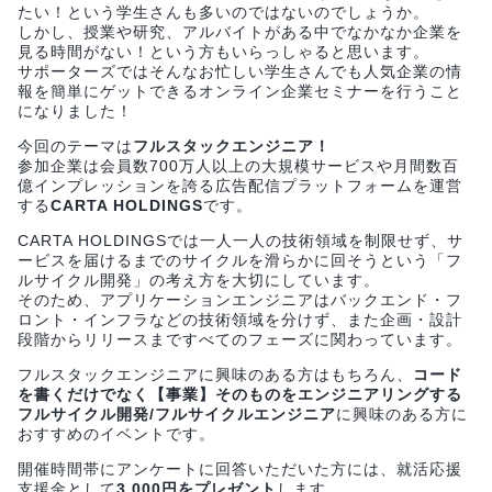
たい！という学生さんも多いのではないのでしょうか。
しかし、授業や研究、アルバイトがある中でなかなか企業を
見る時間がない！という方もいらっしゃると思います。
サポーターズではそんなお忙しい学生さんでも人気企業の情
報を簡単にゲットできるオンライン企業セミナーを行うこと
になりました！
今回のテーマは
フルスタックエンジニア！
参加企業は会員数700万人以上の大規模サービスや月間数百
億インプレッションを誇る広告配信プラットフォームを運営
する
CARTA HOLDINGS
です。
CARTA HOLDINGSでは一人一人の技術領域を制限せず、サ
ービスを届けるまでのサイクルを滑らかに回そうという「フ
ルサイクル開発」の考え方を大切にしています。
そのため、アプリケーションエンジニアはバックエンド・フ
ロント・インフラなどの技術領域を分けず、また企画・設計
段階からリリースまですべてのフェーズに関わっています。
フルスタックエンジニアに興味のある方はもちろん、
コード
を書くだけでなく【事業】そのものをエンジニアリングする
フルサイクル開発/フルサイクルエンジニア
に興味のある方に
おすすめのイベントです。
開催時間帯にアンケートに回答いただいた方には、就活応援
支援金として
3,000円をプレゼント
します。