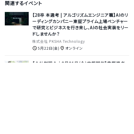
関連するイベント
【28卒 本選考 | アルゴリズムエンジニア職】AIのリ
ーディングカンパニー東証プライム上場ベンチャー
で研究とビジネスを行き来し、AIの社会実装をリー
ドしませんか？
株式会社 PKSHA Technology
5月22日(金)
オンライン
【会社説明会｜8月21日(金)京都開催】書類選考
免除＆当日一次面接可！代表登壇で「設計・開発が
分かるITコンサル」のリアルを知る。
ULSコンサルティング株式会社
8月21日(金)
京都府
【8月21日(金)開催｜説明会＆リアルトーク】デー
タ戦略・おくROOM（AR・VR）ってどんな部署？仕
事内容とプロジェクトの裏側
株式会社ベガコーポレーション
8月21日(金)
オンライン