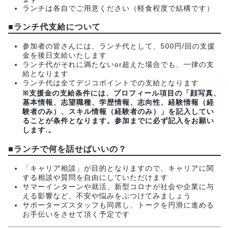
ランチは各自でご用意ください（軽食程度で結構です）
■
ランチ代支給について
参加者の皆さんには、ランチ代として、500円/回の支援
金を後日支給いたします
ランチ代がそれに満たないor超えた場合でも、一律の支
給となります
ランチ代は全てデジコポイントでの支給となります
※支援金の支給条件には、プロフィール項目の「顔写真、
基本情報、志望職種、学歴情報、志向性、経験情報（経
験者のみ）、スキル情報（経験者のみ）」を記入してい
ることが条件となります。参加までに必ず記入をお願い
します.。
■
ランチで何を話せばいいの？
「キャリア相談」が目的となりますので、キャリアに関
する相談や質問を自由にしていただけます
サマーインターンや就活、新型コロナが社会や企業に与
える影響など、不安や悩みをぶつけてみましょう
サポーターズスタッフも同席し、トークを円滑に進める
お手伝いをさせて頂く予定です