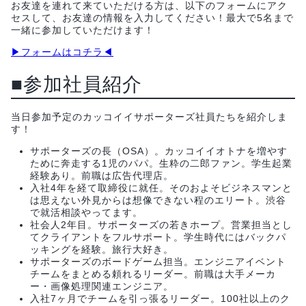
お友達を連れて来ていただける方は、以下のフォームにアク
セスして、お友達の情報を入力してください！最大で5名まで
一緒に参加していただけます！
▶フォームはコチラ◀
■参加社員紹介
当日参加予定のカッコイイサポーターズ社員たちを紹介しま
す！
サポーターズの長（OSA）。カッコイイオトナを増やす
ために奔走する1児のパパ。生粋の二郎ファン。学生起業
経験あり。前職は広告代理店。
入社4年を経て取締役に就任。そのおよそビジネスマンと
は思えない外見からは想像できない程のエリート。渋谷
で就活相談やってます。
社会人2年目。サポーターズの若きホープ。営業担当とし
てクライアントをフルサポート。学生時代にはバックパ
ッキングを経験。旅行大好き。
サポーターズのボードゲーム担当。エンジニアイベント
チームをまとめる頼れるリーダー。前職は大手メーカ
ー・画像処理関連エンジニア。
入社7ヶ月でチームを引っ張るリーダー。100社以上のク