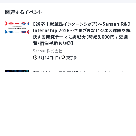
関連するイベント
【28卒｜就業型インターンシップ】～Sansan R&D
Internship 2026〜さまざまなビジネス課題を解
決する研究テーマに挑戦★【時給3,000円 / 交通
費・宿泊補助あり◎】
Sansan株式会社
6月14日(日)
東京都
【選考直結｜個別面談】★AIマーケットシェアNo.1
プロダクト★AI×ヘルスケア、HR、FinTech、エネ
ルギー、EdTechなど様々なサービスの開発・運用
を担当するソフトウェアエンジニア募集
株式会社エクサウィザーズ
4月14日(火)
オンライン
【28卒｜本選考】急成長ベンチャーの中核を担う。
20代で年収1000万超も狙える実力主義のプロダ
クト開発！≪実務体験型インターン選考あり◎≫