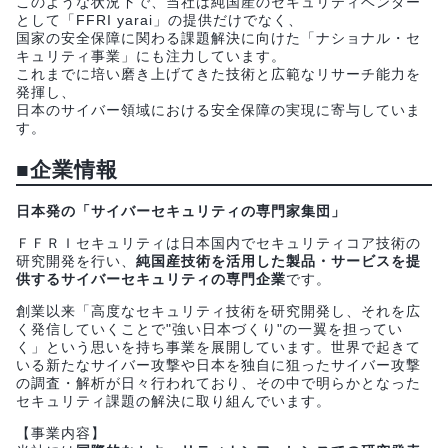
このような状況下で、当社は純国産のセキュリティベンダー
として「FFRI yarai」の提供だけでなく、
国家の安全保障に関わる課題解決に向けた「ナショナル・セ
キュリティ事業」にも注力しています。
これまでに培い磨き上げてきた技術と広範なリサーチ能力を
発揮し、
日本のサイバー領域における安全保障の実現に寄与していま
す。
■企業情報
日本発の「サイバーセキュリティの専門家集団」
ＦＦＲＩセキュリティは日本国内でセキュリティコア技術の
研究開発を行い、
純国産技術を活用した製品・サービスを提
供するサイバーセキュリティの専門企業
です。
創業以来「高度なセキュリティ技術を研究開発し、それを広
く発信していくことで"強い日本づくり"の一翼を担ってい
く」という思いを持ち事業を展開しています。世界で起きて
いる新たなサイバー攻撃や日本を独自に狙ったサイバー攻撃
の調査・解析が日々行われており、その中で明らかとなった
セキュリティ課題の解決に取り組んでいます。
【事業内容】