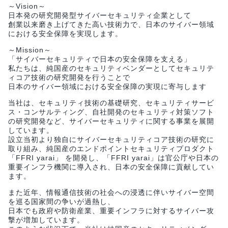
～Vision～
日本発の研究開発型サイバーセキュリティ企業として
創業以来磨き上げてきた高い技術力で、日本のサイバー領域
における安全保障を実現します。
～Mission～
「サイバーセキュリティで日本の安全保障を支える」
私たちは、純国産のセキュリティベンダーとしてセキュリテ
ィコア技術の研究開発を行うことで
日本のサイバー領域における安全保障の実現に寄与します
当社は、セキュリティ技術の基礎研究、セキュリティサービ
ス・コンサルティング、自社開発のセキュリティ対策ソフト
の研究開発など、サイバーセキュリティに関する事業を展開
しています。
設立当初より独自にサイバーセキュリティコア技術の研究に
取り組み、純国産のエンドポイントセキュリティプロダクト
「FFRI yarai」 を開発し、「FFRI yarai」は官公庁や日本の
重要インフラ機関に導入され、日本の安全保障に貢献してい
ます。
また近年、情報通信技術の社会への浸透に伴いサイバー空間
を巡る国家間の争いが過熱し、
日本でも政府や防衛産業、重要インフラに対するサイバー攻
撃が増加しています。