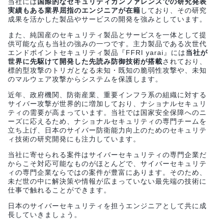
当社には
国際的なセキュリティカンファレンスでの研究発表
実績もある業界屈指のエンジニアが在籍
しており、その研究
成果を活かした製品やサービスの開発を強みとしています。
また、純国産のセキュリティ製品とサービスを一体として提
供可能な点も当社の強みの一つです。主力製品である次世代
エンドポイントセキュリティ製品『FFRI yarai』には
当社が
世界に先駆けて開発した先読み防御技術が搭載
されており、
標的型攻撃のトリガとなる未知・既知の脆弱性攻撃や、未知
のマルウェア攻撃からシステムを保護します。
近年、政府機関、防衛産業、重要インフラ系の組織に対する
サイバー攻撃が世界的に増加しており、ナショナルセキュリ
ティの需要が高まっています。当社では国家安全保障へのニ
ーズに応えるため、ナショナルセキュリティの専門チームを
立ち上げ、日本のサイバー防衛能力向上のためのセキュリテ
ィ技術の研究開発にも注力しています。
当社に寄せられる案件はサイバーセキュリティの専門企業だ
からこそ対応可能なものがほとんどで、サイバーセキュリテ
ィの専門企業ならではの案件が豊富にあります。そのため、
未だ世の中に解決策や情報が広まっていない最先端の技術に
仕事で触れることができます。
日本のサイバーセキュリティを担うエンジニアとして共に成
長していきましょう。