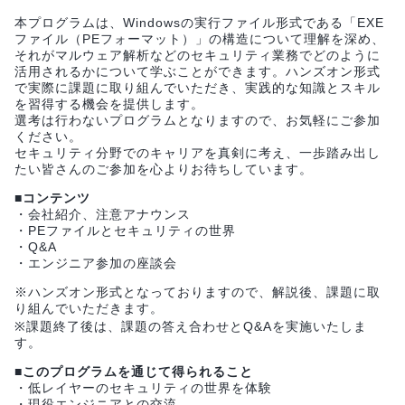
本プログラムは、Windowsの実行ファイル形式である「EXE
ファイル（PEフォーマット）」の構造について理解を深め、
それがマルウェア解析などのセキュリティ業務でどのように
活用されるかについて学ぶことができます。ハンズオン形式
で実際に課題に取り組んでいただき、実践的な知識とスキル
を習得する機会を提供します。
選考は行わないプログラムとなりますので、お気軽にご参加
ください。
セキュリティ分野でのキャリアを真剣に考え、一歩踏み出し
たい皆さんのご参加を心よりお待ちしています。
■コンテンツ
・会社紹介、注意アナウンス
・PEファイルとセキュリティの世界
・Q&A
・エンジニア参加の座談会
※ハンズオン形式となっておりますので、解説後、課題に取
り組んでいただきます。
※課題終了後は、課題の答え合わせとQ&Aを実施いたしま
す。
■このプログラムを通じて得られること
・低レイヤーのセキュリティの世界を体験
・現役エンジニアとの交流