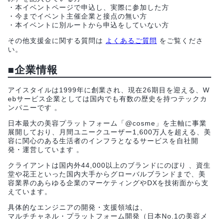
・本イベントページで申込し、実際に参加した方
・今までイベント主催企業と接点の無い方
・本イベントに別ルートから申込をしていない方
その他支援金に関する質問は
よくあるご質問
をご覧くださ
い。
■企業情報
アイスタイルは1999年に創業され、現在26期目を迎える、W
ebサービス企業としては国内でも有数の歴史を持つテックカ
ンパニーです 。
日本最大の美容プラットフォーム「@cosme」を主軸に事業
展開しており、月間ユニークユーザー1,600万人を超える、美
容に関心のある生活者のインフラとなるサービスを自社開
発・運営しています 。
クライアントは国内外44,000以上のブランドにのぼり 、資生
堂や花王といった国内大手からグローバルブランドまで、美
容業界のあらゆる企業のマーケティングやDXを技術面から支
えています。
具体的なエンジニアの開発・支援領域は、
マルチチャネル・プラットフォーム開発（日本No.1の美容メ