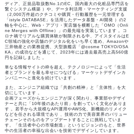
ディア、正規品取扱数No.1のEC、国内最大の化粧品専門店を
繋ぐシステム構築 ）や、データ利活用・マーケティング支援
（2,000万件超のクチコミや購買・行動履歴を一元管理する
「istyle DATABASE」を活用したデータ基盤・AI開発 ）の2
軸を中心に、Web・アプリ・実店舗を横断した「OMO（Onli
ne Merges with Offline）」の最先端を実装しています 。コ
ロナ禍でリアルな購買体験が制限される中、アイスタイルはE
C領域の強化や店舗のデジタル化をいち早く進め、Amazonや
三井物産との業務提携、大型旗艦店「@cosme TOKYO/OSA
KA」の成功などを通じて、2023年には過去最高売上高560億
円を記録しました 。
単なる情報サイトの枠を超え、テクノロジーによって「生活
者とブランドを最も幸せにつなげる」マーケットデザインカ
ンパニーへと進化を続けています 。
また、エンジニア組織では「共創の精神」と「主体性」を大
切にしています 。
企画フェーズからエンジニアが深く関わり、事業部やデザイ
ナーと共に「10年後のあたり前」を創っていく文化がありま
す 。若手から大規模なAPI運用やAWS化、新機能のリメイク
などを任される環境であり 、技術の力で美容業界のバリュー
チェーンそのものをアップデートすることに挑戦していま
す。「生活者中心の市場創造」というビジョンのもと、世界
中の生活者の幸福な出会いを技術でデザインしています。