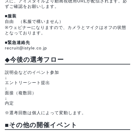
スに、アイスタイルより動画視聴用URLが配信されます。必
ずご確認をお願いします。
■服装
自由 （私服で構いません）
※ウェビナーになりますので、カメラとマイクはオフの状態
となっております。
■緊急連絡先
recruit@istyle.co.jp
◆
今後の選考フロー
説明会などのイベント参加
↓
エントリーシート提出
↓
面接（複数回）
↓
内定
※選考回数は個人によって変動します。
■その他の開催イベント