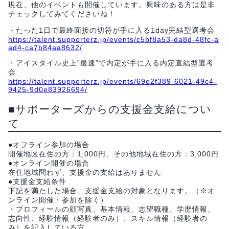
現在、他のイベントも開催しています。興味のある方は是非
チェックしてみてくださいね！
・たった1日で最終面接の切符が手に入る1day完結型選考会
https://talent.supporterz.jp/events/c5bf8a53-da8d-48fc-a
ad4-ca7b84aa8632/
・アイスタイル史上”最速”で内定が手に入る内定直結型選考
会
https://talent.supporterz.jp/events/69e2f389-6021-49c4-
9425-9d0e83926694/
■サポーターズからの支援金支給につい
て
●オフライン参加の場合
開催地区在住の方：1,000円、その他地域在住の方：3,000円
●オンライン開催の場合
在住地域問わず、支援金の支給はありません
●支援金支給条件
下記を満たした場合、支援金支給の対象となります。（※オ
ンライン開催・参加を除く）
・プロフィールの顔写真、基本情報、志望職種、学歴情報、
志向性、経験情報（経験者のみ）、スキル情報（経験者の
み）を記入している方