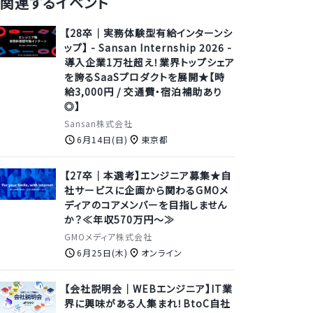
関連するイベント
【28卒｜実務体験型有給インターンシ
ップ】 - Sansan Internship 2026 -
導入企業1万社超え！業界トップシェア
を誇るSaaSプロダクトを展開★【時
給3,000円 / 交通費・宿泊補助あり
◎】
Sansan株式会社
6月14日(日)
東京都
【27卒｜本選考】エンジニア募集★自
社サービスに企画から関わるGMOメ
ディアのコアメンバーを目指しません
か？≪年収570万円～≫
GMOメディア株式会社
6月25日(木)
オンライン
【会社説明会｜WEBエンジニア】IT業
界に興味がある人集まれ！BtoC自社