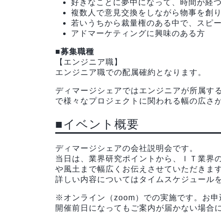
好きなことに夢中になって、時間が経
複数人で意見交換をしながら物事を創
若いうちから裁量権のある中で、スピ
アドマーケティングに興味のある方
■募集職種
【エンジニア職】
エンジニア職での配属確約となります。
ディマージシェアではエンジニアが所属す
で様々なプロジェクトに関われる幅の広さ
■イベント概要
ディマージシェアの会社説明会です。
当日は、業界研究ポイントから、ＩＴ業界
や風土まで幅広くお伝えさせていただきま
詳しい内容についてはタイムスケジュール
※オンライン（zoom）での実施です。お
開催前日になってもご案内が届かない場合