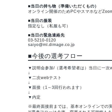
■当日の持ち物（準備いただくもの）
オンライン開催のためPCやスマホなどZo
■当日の服装
指定なし（私服も可）
■当日の緊急連絡先
03-5210-0120
saiyo@ml.dimage.co.jp
■今後の選考フロー
▼説明会参加/（選考希望者は）当日に一次w
↓
▼二次webテスト
↓
▼面接（1～3回行われます）
↓
▼内定
※最終面接前までは、基本オンラインでの