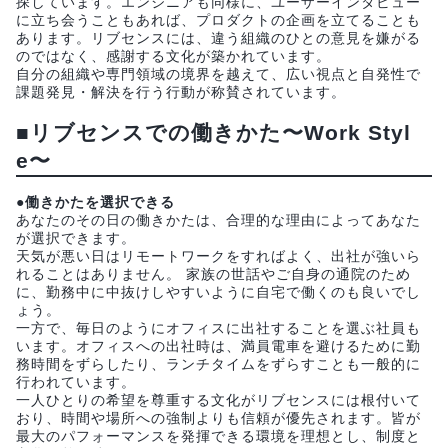
探しています。エンジニアも同様に、ユーザーインタビュー
に立ち会うこともあれば、プロダクトの企画を立てることも
あります。リブセンスには、違う組織のひとの意見を嫌がる
のではなく、感謝する文化が築かれています。
自分の組織や専門領域の境界を越えて、広い視点と自発性で
課題発見・解決を行う行動が称賛されています。
■リブセンスでの働きかた〜Work Styl
e〜
●働きかたを選択できる
あなたのその日の働きかたは、合理的な理由によってあなた
が選択できます。
天気が悪い日はリモートワークをすればよく、出社が強いら
れることはありません。 家族の世話やご自身の通院のため
に、勤務中に中抜けしやすいように自宅で働くのも良いでし
ょう。
一方で、毎日のようにオフィスに出社することを選ぶ社員も
います。オフィスへの出社時は、満員電車を避けるために勤
務時間をずらしたり、ランチタイムをずらすことも一般的に
行われています。
一人ひとりの希望を尊重する文化がリブセンスには根付いて
おり、時間や場所への強制よりも信頼が優先されます。皆が
最大のパフォーマンスを発揮できる環境を理想とし、制度と