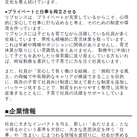
文化を整え続けています。
●プライベートと仕事を両立させる
リブセンスは、プライベートが充実しているからこそ、心理
的に安心して仕事に打ち込めると考え、そのための制度や環
境を作っています。
リブセンスには子どもを育てながら活躍している社員が多く
在籍しています。男性も積極的に育児休業を取っています。
これは年齢や職種やポジションに関係がありませんし、育児
休業が取りにくい雰囲気も全くありません。 勤務中に中抜け
して子どもをあやしたり保育園に送り迎えしている方もいれ
ば、時短勤務を選択して子育てに力を注ぐ社員もいます。
また、社員が「安心して長く働ける組織」と「挑戦できる風
土」の両輪で中長期的なキャリアが構築できることを目的
に、既存の子育て社員向け制度に加えて新たな制度を追加し
パッケージ化することで、制度をわかりやすく整理し活用を
促進するとともに、子育て社員の活躍をサポートしていま
す。
■企業情報
社会に大きなインパクトを与え、新しい「あたりまえ」とな
り得るかという基準を大切に、大きな意思決定を伴う「仕
事」や「住まい」にまつわる領域を皮切りに、社会が求める