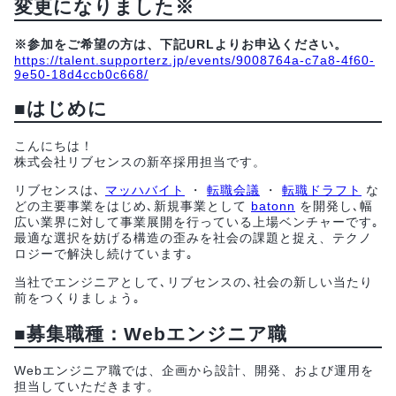
変更になりました※
※参加をご希望の方は、下記URLよりお申込ください。
https://talent.supporterz.jp/events/9008764a-c7a8-4f60-
9e50-18d4ccb0c668/
■はじめに
こんにちは！
株式会社リブセンスの新卒採用担当です。
リブセンスは､
マッハバイト
・
転職会議
・
転職ドラフト
な
どの主要事業をはじめ､新規事業として
batonn
を開発し､幅
広い業界に対して事業展開を行っている上場ベンチャーです｡
最適な選択を妨げる構造の歪みを社会の課題と捉え、テクノ
ロジーで解決し続けています｡
当社でエンジニアとして､リブセンスの､社会の新しい当たり
前をつくりましょう｡
■募集職種：Webエンジニア職
Webエンジニア職では、企画から設計、開発、および運用を
担当していただきます。