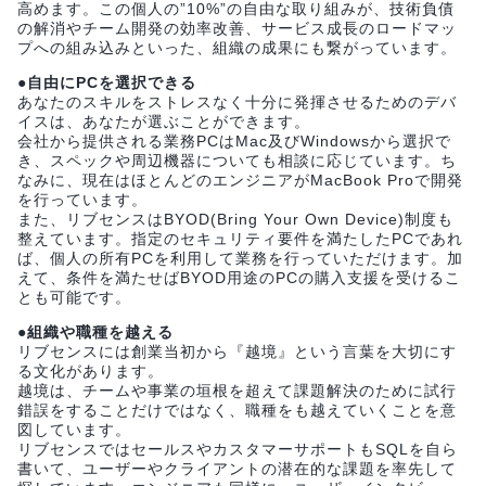
高めます。この個人の”10%”の自由な取り組みが、技術負債
の解消やチーム開発の効率改善、サービス成長のロードマッ
プへの組み込みといった、組織の成果にも繋がっています。
●自由にPCを選択できる
あなたのスキルをストレスなく十分に発揮させるためのデバ
イスは、あなたが選ぶことができます。
会社から提供される業務PCはMac及びWindowsから選択で
き、スペックや周辺機器についても相談に応じています。ち
なみに、現在はほとんどのエンジニアがMacBook Proで開発
を行っています。
また、リブセンスはBYOD(Bring Your Own Device)制度も
整えています。指定のセキュリティ要件を満たしたPCであれ
ば、個人の所有PCを利用して業務を行っていただけます。加
えて、条件を満たせばBYOD用途のPCの購入支援を受けるこ
とも可能です。
●組織や職種を越える
リブセンスには創業当初から『越境』という言葉を大切にす
る文化があります。
越境は、チームや事業の垣根を超えて課題解決のために試行
錯誤をすることだけではなく、職種をも越えていくことを意
図しています。
リブセンスではセールスやカスタマーサポートもSQLを自ら
書いて、ユーザーやクライアントの潜在的な課題を率先して