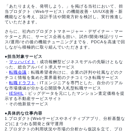
「あたりまえを、発明しよう。」を掲げる当社において、担
当プロダクト（Webサービス）の機能改善・UI/UX改善・新
機能などを考え、設計手法や開発方針を検討し、実行推進し
ていただきます。
さらに、社内のプロダクトマネージャー・デザイナー・マー
ケターと共に、サービス企画も担い、試作/開発/検証/リリー
ス/運用/その後の機能チューニングまでを、PDCAを高速で回
しながら積極的に取り組んでいただきます。
●担当対象サービス
・
マッハバイト
：成功報酬型ビジネスモデルの先駆けともな
った、総合アルバイト求人サービス
・
転職会議
：転職希望者向けに、企業の評判や社風などのク
チコミ情報を集めた業界最初のクチコミつき転職サービス
・
転職ドラフト
：ITエンジニアを専門とした、自分のリアル
な市場価値が分かる公開競争入札型転職サービス
・
IESHIL
：ビッグデータを元にしたマンション査定価格を提
示する不動産サービスサイト
・その他新規サービス
●具体的な仕事内容
1.プロダクト(Webサービスやネイティブアプリ、分析基盤な
ど)にまつわる開発と保守運用
2.プロダクトの利用状況や市場の分析から仮説を立て、プロ