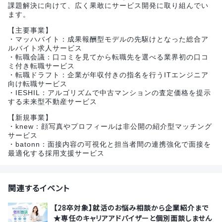
課題解決に向けて、広く果敢にサービス開発に取り組んでい
ます。
【主要事業】
・マッハバイト：成果報酬型モデルの先駆けとなった総合ア
ルバイト求人サービス
・転職会議：口コミを見てから転職先を選べる業界初の口コ
ミ付き転職サービス
・転職ドラフト：企業が年収付きの指名を行うITエンジニア
向け転職サービス
・IESHIL：アルゴリズムで中古マンションの査定価格を提示
する未来型不動産サービス
【新規事業】
・knew：顔写真やプロフィールは非公開の紹介型マッチング
サービス
・batonn：面接内容の可視化と担当者間の連携強化で面接を
最適化する採用支援サービス
関連するイベント
【28卒対象】就活のお悩み相談から企業紹介まで
★専任のキャリアアドバイザーと個別面談しません