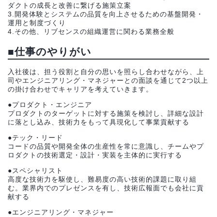
ダクトの成長と改善に繋げる施策立案
3.開発体験とシステムの品質を向上させるための基盤開発・
運用と制度づくり
4.その他、リブセンスの組織運営に関わる業務全般
■仕事のやりがい
入社後は、担う役割と自分の思いを照らし合わせながら、上
司やエンジニアリング・マネジャーとの面談を通じて2つ以上
の掛け合わせでキャリアを考えていきます。
●プロダクト・エンジニア
プロダクトのターゲットに対する施策を検討し、詳細な設計
に落とし込み、技術力をもって具現化して事業貢献する
●テック・リード
コードの品質や開発全体の生産性を常に意識し、チームやプ
ロダクトの技術選定・設計・実装を主体的に実行する
●スペシャリスト
高度な技術力を駆使し、難易度の高い技術的課題に取り組
む。業界内でのプレゼンスを有し、技術広報面でも会社に貢
献する
●エンジニアリング・マネジャー