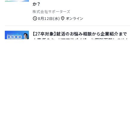
か？
株式会社サポーターズ
8月12日(水)
オンライン
【27卒対象】就活のお悩み相談から企業紹介まで
★専任のキャリアアドバイザーと個別面談しません
か？
株式会社サポーターズ
8月13日(木)
オンライン
【28卒｜選考無しで参加OK◎1day】AIは安全か？
AIで安全を守れるか？サイバーセキュリティの観点
から読み解くAI技術の現在地【国を守る、純国産エ
ンドポイントセキュリティ】
株式会社ＦＦＲＩセキュリティ
9月7日(月)
オンライン
サポーターズとは
運営会社