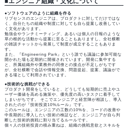
■エンジニア組織・文化について
●ソフトウェアのように組織を作る
リブセンスのエンジニアは、プロダクトに対してだけではな
く、自分たちの組織や制度に対しても自ら提案し改善してい
く文化があります。
勉強会やランチミーティング、あるいは個人の日報のような
草の根的な活動から提案に至ることもありますし、全社横断
の雑談チャットから発展して制度が成立することもありま
す。
また、『Engineering Park』という誰でも議論に参加可能な
開かれた場も定期的に開催されています。開発に集中する
と、所属組織外や業務外の同僚との接点が不足しがちです
が、全社横断で会話や情報交換、問題提起、提案、議論がで
きる場として利用されています。
●技術的な挑戦ができる
プロダクト開発をしていると、どうしても短期的に売上やユ
ーザー価値を高める施策や、優先度の高いタスクに着手して
しまいがちです。 そこでエンジニアと経営陣が相談し、導入
されたのが『技術投資10%ルール』です。
このルールは、エンジニアの工数の10%を、コードの改善や
中長期的に導入したい技術の検証など、エンジニアが自ら判
断した技術的挑戦に割り当てるルールです。
個々人の技術投資の積み重ねは、組織の挑戦意欲とスキルを