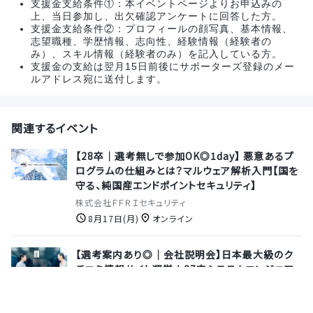
支援金支給条件①：本イベントページよりお申込みの
上、当日参加し、出欠確認アンケートに回答した方。
支援金支給条件②：プロフィールの顔写真、基本情報、
志望職種、学歴情報、志向性、経験情報（経験者の
み）、スキル情報（経験者のみ）を記入している方。
支援金の支給は翌月15日前後にサポーターズ登録のメー
ルアドレス宛に送付します。
関連するイベント
【28卒｜選考無しで参加OK◎1day】 悪意あるプ
ログラムの仕組みとは？マルウェア解析入門【国を
守る、純国産エンドポイントセキュリティ】
株式会社ＦＦＲＩセキュリティ
8月17日(月)
オンライン
【選考案内あり◎｜会社説明会】日本最大級のク
チコミ情報サイト運営★27卒システムエンジニア
募集！≪サイバーエージェントグループ≫
株式会社ウエディングパーク