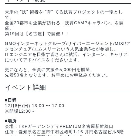
未来の "技" 術者を "育" てる技育プロジェクトの一環とし
て、
全国20都市を企業が訪れる「技育CAMPキャラバン」を開
催。
第19回は【名古屋】で開催！！
GMOインターネットグループ/サイバーエージェント/MIXI/ア
クセンチュア/エムスリーという人気企業5社が参加し、
ITエンジニアを目指す皆さんに就活、インターン、キャリア
についてアドバイスをくださいます。
更になんと、全員に支援金5,000円を贈呈。
先着50名となります。お早めにお申込みください。
イベント詳細
■日程
12月8日(日) 13:00 〜 17:00
※開場12:30～
■場所
会場：TKPガーデンシティPREMIUM名古屋新幹線口
住所：愛知県名古屋市中村区椿町1-16 井門名古屋ビル8階