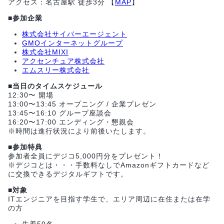
アクセス：名古屋駅 徒歩3分 【
MAP
】
■参加企業
株式会社サイバーエージェント
GMOインターネットグループ
株式会社MIXI
アクセンチュア株式会社
エムスリー株式会社
■当日のタイムスケジュール
12:30〜 開場
13:00〜13:45 オープニング / 企業プレゼン
13:45〜16:10 グループ座談会
16:20〜17:00 エンディング・懇親会
※時間は進行状況により前後いたします。
■参加特典
参加者全員にデジコ5,000円分をプレゼント！
※デジコとは・・・手数料なしでAmazonギフトカードなど
に交換できるデジタルギフトです。
■対象
ITエンジニアを目指す学生で、エリア周辺に在住または在学
の方
先着50名