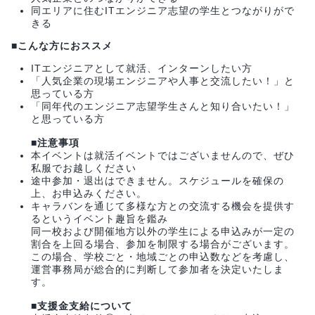
同エリアに住むITエンジニア志望の学生とつながりがで
きる
■こんな方におススメ
ITエンジニアとして就活、インターンしたい方
「人気企業の現場エンジニアや人事と交流したい！」と
思っている方
「同年代のエンジニア志望学生さんと知り合いたい！」
と思っている方
■注意事項
本イベントは就活イベントではございませんので、ぜひ
私服でお越しください
途中参加・退出はできません。スケジュールを確保の
上、お申込みください。
キャラバンを通じて多様な方との交流する機会を提供す
るというイベント趣旨を鑑み
同一校および開催地方以外の学生による申込みが一定の
割合を上回る場合、参加を制限する場合がございます。
この場合、学校ごと・地域ごとの申込数などを考慮し、
運営事務局が総合的に判断して参加者を決定いたしま
す。
■支援金支給について