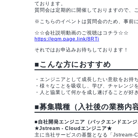
ております。
質問会は定期的に開催しておりますので、
※こちらのイベントは質問会のため、事前
☆☆会社説明動画のご視聴はコチラ☆☆
https://eqm.page.link/8RTi
それではお申込みお待ちしております！
■こんな方におすすめ
・エンジニアとして成長したい意欲をお持
・様々なことを吸収し、学び、チャレンジ
・人と協業して何かを成し遂げることが好
■募集職種（入社後の業務内
■自社開発エンジニア（バックエンドエンジ
★Jstream - Cloudエンジニア★
主に当社サービスの基盤となる「Jstream-C