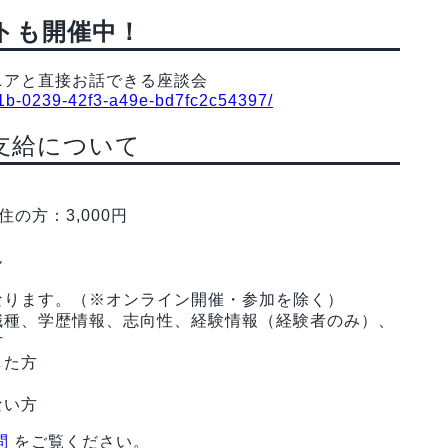
トも開催中！
ニアと直接お話できる座談会
881b-0239-42f3-a49e-bd7fc2c54397/
支給について
の方：3,000円
ん
なります。（※オンライン開催・参加を除く）
職種、学歴情報、志向性、経験情報（経験者のみ）、
方
した方
ない方
問
をご覧ください。