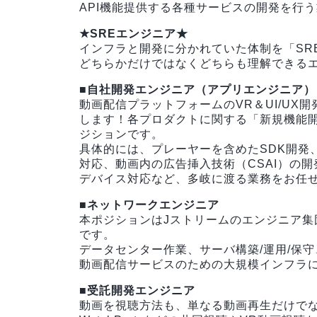
API機能提供する各種サービスの開発を行
★SREエンジニア★
インフラと開発に分かれていた体制を「SR
どちらかだけではなくどちらも理解できる
■自社開発エンジニア（アプリエンジニア）
動画配信プラットフォームのVR＆UI/UX開発／
します！各プロダクトに関する「新規機能
ジションです。
具体的には、プレーヤーを含めたSDK開発、
対応、動画内の広告挿入技術（CSAI）の開
デバイス対応など、多岐に渡る業務をお任
■ネットワークエンジニア
本ポジションはJストリームのエンジニア
です。
データセンター作業、サーバ構築/運用/保守
動画配信サービスのための大規模インフラ
■受託開発エンジニア
動画を視聴方法も、単なる動画再生だけで