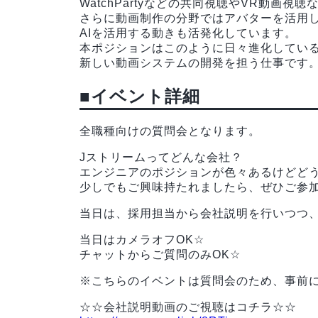
WatchPartyなどの共同視聴やVR動画
さらに動画制作の分野ではアバターを活用
AIを活用する動きも活発化しています。
本ポジションはこのように日々進化してい
新しい動画システムの開発を担う仕事です
■イベント詳細
全職種向けの質問会となります。
Jストリームってどんな会社？
エンジニアのポジションが色々あるけどど
少しでもご興味持たれましたら、ぜひご参
当日は、採用担当から会社説明を行いつつ
当日はカメラオフOK☆
チャットからご質問のみOK☆
※こちらのイベントは質問会のため、事前
☆☆会社説明動画のご視聴はコチラ☆☆