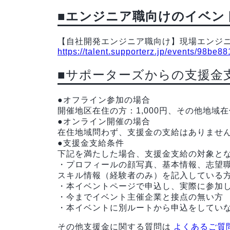
■エンジニア職向けのイベン
【自社開発エンジニア職向け】現場エンジ
https://talent.supporterz.jp/events/98be
■サポーターズからの支援金
●オフライン参加の場合
開催地区在住の方：1,000円、その他地域在住
●オンライン開催の場合
在住地域問わず、支援金の支給はありませ
●支援金支給条件
下記を満たした場合、支援金支給の対象と
・プロフィールの顔写真、基本情報、志望
スキル情報（経験者のみ）を記入している
・本イベントページで申込し、実際に参加
・今までイベント主催企業と接点の無い方
・本イベントに別ルートから申込をしてい
その他支援金に関する質問は
よくあるご質