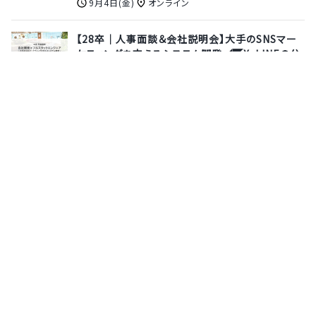
9月4日(金)
オンライン
【28卒｜人事面談＆会社説明会】大手のSNSマー
ケティングを支えるシステム開発◢◤X・LINEの公
式パートナー！【自社開発／フルスタックエンジニ
ア】（早期選考）
ユニークビジョン株式会社
8月2日(日)
オンライン
【限定招待｜早期選考直結】GMV200億超事業を
けん引するCEOが語る！最短8月内定獲得も目指
せる“次に伸びる業界”を知るビジネス研究セミナ
ー《参加特典：本選考ES免除◎》
クイック・ネットワーク株式会社
8月17日(月)
オンライン
サポーターズとは
運営会社
よくあるご質問
利用規約