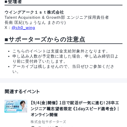
■
登壇者
ウイングアーク１ｓｔ株式会社
Talent Acquisition & Growth部 エンジニア採用責任者
長南 匡紀(ちょうなん まさのり)
X：
@ch0_wing
■サポーターズからの注意点
こちらのイベントは支援金支給対象外となります。
申し込み人数が予定数に達した場合、申し込み締切日よ
り前に受付終了いたします。
アーカイブは残しませんので、当日ぜひご参加くださ
い。
関連するイベント
【9/4(金)開催】 1日で就活が一気に進む！28卒エ
ンジニア職志望者限定 《1dayスピード選考会》│
オンライン開催
株式会社サポーターズ