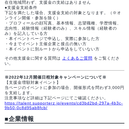
在住地域問わず、支援金の支給はありません
●支援金支給条件
下記を満たした場合、支援金支給の対象となります。（※オ
ンライン開催・参加を除く）
・プロフィールの顔写真、基本情報、志望職種、学歴情報、
志向性、経験情報（経験者のみ）、スキル情報（経験者の
み）を記入している方
・本イベントページで申込し、実際に参加した方
・今までイベント主催企業と接点の無い方
・本イベントに別ルートから申込をしていない方
その他支援金に関する質問は
よくあるご質問
をご覧くださ
い。
※2022年12月開催日程対象キャンペーンについて※
【支援金増額対象イベント】
当ページのイベントに参加の場合、開催形式を問わず3,000円
を支給します。
注意事項など詳細は下記ページにてご確認ください。
https://talent.supporterz.jp/events/cd3bd2bd-297a-4b3c-
9b50-0c8d95ab8fcb/
■企業情報