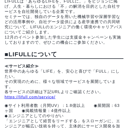
LIFULLは「あらゆるLIFEを、FULLに。」をビジョンに掲
げ、人生・暮らしにおける「不」の解消を目的とした自社サ
ービスを自社開発している企業です。
セミナーでは、独自のデータを用いた機械学習や深層学習な
どの活用事例や、自社データ提供による産学連携での共同研
究について、LIFULLのエンジニアの働く環境やキャリアパス
についてご紹介します。
12月のイベント参加した学生には支援金キャンペーンも実施
しておりますので、ぜひこの機会にご参加ください。
■
LIFULLについて
≪サービス紹介≫
世界中のあらゆる「LIFE」を、安心と喜びで「FULL」にし
たい。
その実現のために、様々な領域でサービスを展開していま
す。
各サービスの詳細は下記URLよりご確認ください。
https://lifull.com/service/
◉サイト利用者数（月間UV）：1.8億以上 ◉展開国：63
ヶ国 ◉掲載情報量：4億件以上
◆エンジニアとしてのやりがい
「エンジニアとして経営をリードする」をスローガンに、エ
ンジニアが幅広い技術を持って、主体的にサービス開発を加