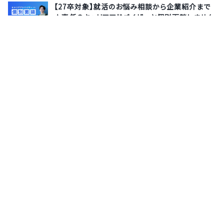
【27卒対象】就活のお悩み相談から企業紹介まで
★専任のキャリアアドバイザーと個別面談しません
か？
株式会社サポーターズ
8月13日(木)
オンライン
【オンライン説明会】★採用直結/国内シェア
No.1★国内SaaS企業の中でトップ10にランクイン
『映像×クラウド×AI』で社会課題解決する上場企
業
セーフィー株式会社
8月10日(月)
オンライン
サポーターズとは
運営会社
よくあるご質問
利用規約
お問い合わせ
プライバシーポリシー