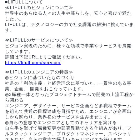
■LIFULLについて
≪LIFULLのビジョンについて≫
世界中のあらゆる人々の人生や暮らしを、安心と喜びで満た
したい。
LIFULLは、テクノロジーの力で社会課題の解決に挑んでいま
す。
≪LIFULLのサービスについて≫
ビジョン実現のために、様々な領域で事業やサービスを展開
しています。
詳細は下記URLよりご確認ください。
https://lifull.com/service/
≪LIFULLのエンジニアの特徴≫
◎ビジョンに基づいたものづくり
社是の「利他主義」と経営理念に基づいた、一貫性のある事
業、企画、 開発をおこなっています。
◎3職種一体となったプロジェクトチームで開発の上流工程か
ら関わる
エンジニア、デザイナー、サービス企画など多職種でチーム
を組んで共通の目標達成を目指すため、エンジニアが企画出
しから関わり、業界初のサービスを生み出せます。
◎自らの意志でエンジニアとしてのキャリアを築ける
自ら手を挙げて職種変更や部署異動できる仕組みがあり、フ
ルスタックエンジニア、プロダクトマネジャー、スペシャリ
ストなど、自らの意志で幅広いキャリアパスを築けます。