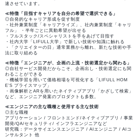
速させています。
≪特徴「目指すキャリアを自分の希望で選択できる」
◎自発的なキャリア形成を促す制度
・社外兼業制度「キャリアライズ」、社内兼業制度「キャリ
フル」 ・半年ごとに異動希望が出せる
・フルスタック/スペシャリストを手をあげて目指す
・社内大学「LIFULL大学」で新しい技術や知識に触れる
・「クリエイターの日」通常業務から離れ、新たな技術や手
法に取り組める
≪特徴「エンジニアが、企画の上流・技術選定から関わる」
◎自社サービス開発だからこそ、企画出し・技術選定にも関
わることができる
・機械学習を用いて価格相場を可視化する「LIFULL HOM
E’S プライスマップ」
・画像解析とARを用いたネイティブアプリ「かざして検索」
など、エンジニア発案のプロダクトも多数。
≪エンジニアの主な職種と使用する主な技術
◎主な職種
アプリケーション / フロントエンド/ネイティブアプリ / 事業
開発/QA/セキュリティ/ インフラエンジニアなど
研究職：データサイエンスエンジニア / AIエンジニア / AIコ
ンサルタント 他