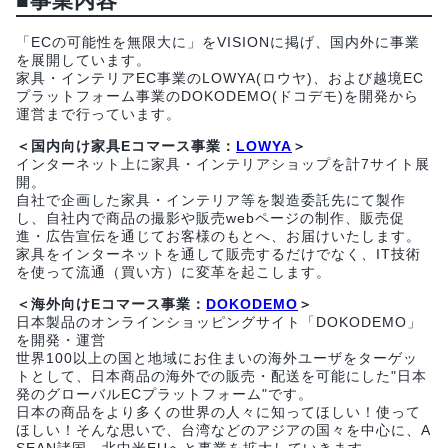
■事業内容
「ECの可能性を無限大に」をVISIONに掲げ、国内外に事業
を展開しています。
家具・インテリアEC事業のLOWYA(ロウヤ)、および越境EC
プラットフォーム事業のDOKODEMO(ドコデモ)を開発から
運営まで行っています。
＜国内向け家具Eコマース事業：
LOWYA
＞
インターネット上に家具・インテリアショップを計7サイト展
開。
自社で企画した家具・インテリア等を製造委託先にて製作
し、自社内で商品の撮影や販売webページの制作、販売促
進・広告宣伝を通じてお客様のもとへ、お届けいたします。
家具をインターネットを通して販売するだけでなく、IT技術
を使って流通（買い方）に変革を起こします。
＜海外向けEコマース事業：
DOKODEMO
＞
日本製品のオンラインショッピングサイト「DOKODEMO」
を開発・運営
世界100以上の国と地域にお住まいの海外ユーザをターゲッ
トとして、日本商品の海外での販売・配送を可能にした"日本
発のグローバルECプラットフォーム"です。
日本の商品をより多くの世界の人々に知ってほしい！使って
ほしい！そんな思いで、台湾などのアジアの国々を中心に、A