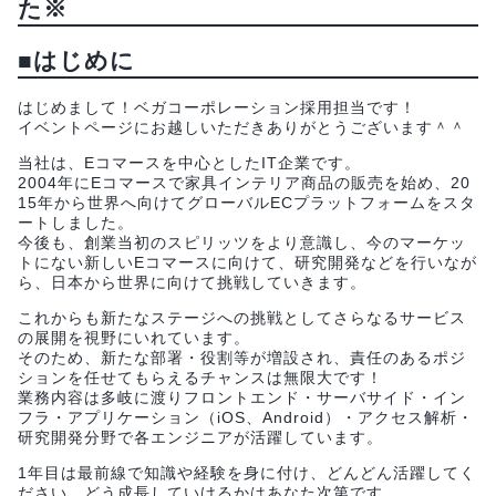
た※
■はじめに
はじめまして！ベガコーポレーション採用担当です！
イベントページにお越しいただきありがとうございます＾＾
当社は、Eコマースを中心としたIT企業です。
2004年にEコマースで家具インテリア商品の販売を始め、20
15年から世界へ向けてグローバルECプラットフォームをスタ
ートしました。
今後も、創業当初のスピリッツをより意識し、今のマーケッ
トにない新しいEコマースに向けて、研究開発などを行いなが
ら、日本から世界に向けて挑戦していきます。
これからも新たなステージへの挑戦としてさらなるサービス
の展開を視野にいれています。
そのため、新たな部署・役割等が増設され、責任のあるポジ
ションを任せてもらえるチャンスは無限大です！
業務内容は多岐に渡りフロントエンド・サーバサイド・イン
フラ・アプリケーション（iOS、Android）・アクセス解析・
研究開発分野で各エンジニアが活躍しています。
1年目は最前線で知識や経験を身に付け、どんどん活躍してく
ださい。どう成長していけるかはあなた次第です。