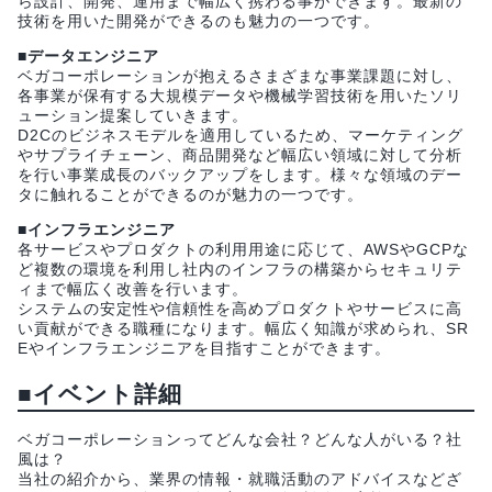
ら設計、開発、運用まで幅広く携わる事ができます。最新の
技術を用いた開発ができるのも魅力の一つです。
■データエンジニア
ベガコーポレーションが抱えるさまざまな事業課題に対し、
各事業が保有する大規模データや機械学習技術を用いたソリ
ューション提案していきます。
D2Cのビジネスモデルを適用しているため、マーケティング
やサプライチェーン、商品開発など幅広い領域に対して分析
を行い事業成長のバックアップをします。様々な領域のデー
タに触れることができるのが魅力の一つです。
■インフラエンジニア
各サービスやプロダクトの利用用途に応じて、AWSやGCPな
ど複数の環境を利用し社内のインフラの構築からセキュリテ
ィまで幅広く改善を行います。
システムの安定性や信頼性を高めプロダクトやサービスに高
い貢献ができる職種になります。幅広く知識が求められ、SR
Eやインフラエンジニアを目指すことができます。
■イベント詳細
ベガコーポレーションってどんな会社？どんな人がいる？社
風は？
当社の紹介から、業界の情報・就職活動のアドバイスなどざ