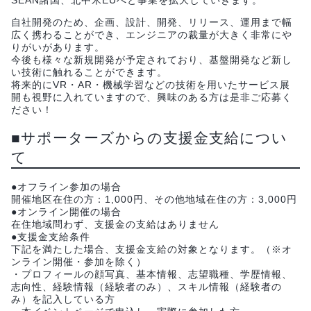
SEAN諸国、北中米EUへと事業を拡大していきます。
自社開発のため、企画、設計、開発、リリース、運用まで幅
広く携わることができ、エンジニアの裁量が大きく非常にや
りがいがあります。
今後も様々な新規開発が予定されており、基盤開発など新し
い技術に触れることができます。
将来的にVR・AR・機械学習などの技術を用いたサービス展
開も視野に入れていますので、興味のある方は是非ご応募く
ださい！
■サポーターズからの支援金支給につい
て
●オフライン参加の場合
開催地区在住の方：1,000円、その他地域在住の方：3,000円
●オンライン開催の場合
在住地域問わず、支援金の支給はありません
●支援金支給条件
下記を満たした場合、支援金支給の対象となります。（※オ
ンライン開催・参加を除く）
・プロフィールの顔写真、基本情報、志望職種、学歴情報、
志向性、経験情報（経験者のみ）、スキル情報（経験者の
み）を記入している方