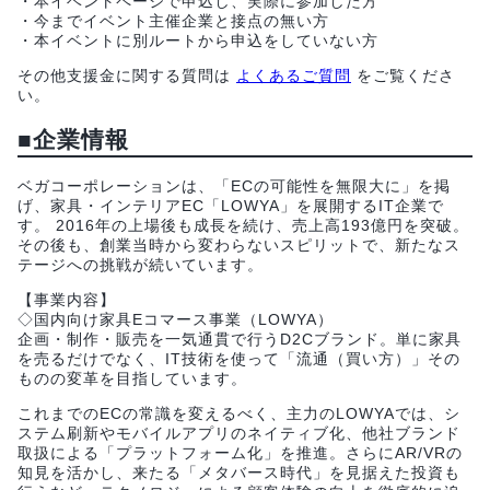
・本イベントページで申込し、実際に参加した方
・今までイベント主催企業と接点の無い方
・本イベントに別ルートから申込をしていない方
その他支援金に関する質問は
よくあるご質問
をご覧くださ
い。
■企業情報
ベガコーポレーションは、「ECの可能性を無限大に」を掲
げ、家具・インテリアEC「LOWYA」を展開するIT企業で
す。 2016年の上場後も成長を続け、売上高193億円を突破。
その後も、創業当時から変わらないスピリットで、新たなス
テージへの挑戦が続いています。
【事業内容】
◇国内向け家具Eコマース事業（LOWYA）
企画・制作・販売を一気通貫で行うD2Cブランド。単に家具
を売るだけでなく、IT技術を使って「流通（買い方）」その
ものの変革を目指しています。
これまでのECの常識を変えるべく、主力のLOWYAでは、シ
ステム刷新やモバイルアプリのネイティブ化、他社ブランド
取扱による「プラットフォーム化」を推進。さらにAR/VRの
知見を活かし、来たる「メタバース時代」を見据えた投資も