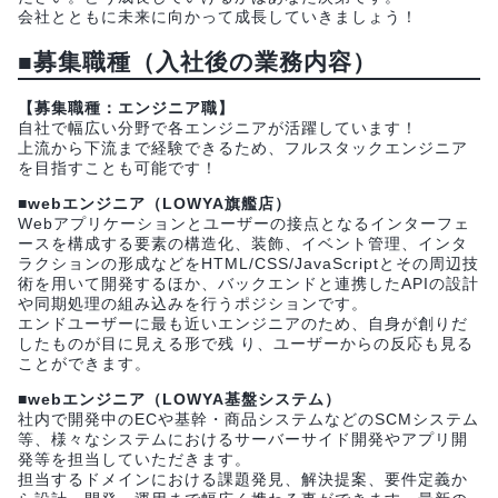
会社とともに未来に向かって成長していきましょう！
■募集職種（入社後の業務内容）
【募集職種：エンジニア職】
自社で幅広い分野で各エンジニアが活躍しています！
上流から下流まで経験できるため、フルスタックエンジニア
を目指すことも可能です！
■webエンジニア（LOWYA旗艦店）
Webアプリケーションとユーザーの接点となるインターフェ
ースを構成する要素の構造化、装飾、イベント管理、インタ
ラクションの形成などをHTML/CSS/JavaScriptとその周辺技
術を用いて開発するほか、バックエンドと連携したAPIの設計
や同期処理の組み込みを行うポジションです。
エンドユーザーに最も近いエンジニアのため、自身が創りだ
したものが目に見える形で残 り、ユーザーからの反応も見る
ことができます。
■webエンジニア（LOWYA基盤システム）
社内で開発中のECや基幹・商品システムなどのSCMシステム
等、様々なシステムにおけるサーバーサイド開発やアプリ開
発等を担当していただきます。
担当するドメインにおける課題発見、解決提案、要件定義か