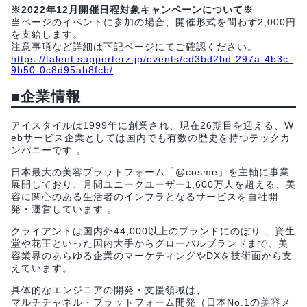
※2022年12月開催日程対象キャンペーンについて※
当ページのイベントに参加の場合、開催形式を問わず2,000円
を支給します。
注意事項など詳細は下記ページにてご確認ください。
https://talent.supporterz.jp/events/cd3bd2bd-297a-4b3c-
9b50-0c8d95ab8fcb/
■企業情報
アイスタイルは1999年に創業され、現在26期目を迎える、W
ebサービス企業としては国内でも有数の歴史を持つテックカ
ンパニーです 。
日本最大の美容プラットフォーム「@cosme」を主軸に事業
展開しており、月間ユニークユーザー1,600万人を超える、美
容に関心のある生活者のインフラとなるサービスを自社開
発・運営しています 。
クライアントは国内外44,000以上のブランドにのぼり 、資生
堂や花王といった国内大手からグローバルブランドまで、美
容業界のあらゆる企業のマーケティングやDXを技術面から支
えています。
具体的なエンジニアの開発・支援領域は、
マルチチャネル・プラットフォーム開発（日本No.1の美容メ