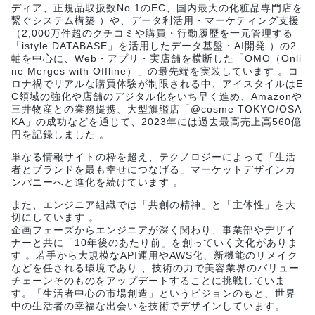
ディア、正規品取扱数No.1のEC、国内最大の化粧品専門店を
繋ぐシステム構築 ）や、データ利活用・マーケティング支援
（2,000万件超のクチコミや購買・行動履歴を一元管理する
「istyle DATABASE」を活用したデータ基盤・AI開発 ）の2
軸を中心に、Web・アプリ・実店舗を横断した「OMO（Onli
ne Merges with Offline）」の最先端を実装しています 。コ
ロナ禍でリアルな購買体験が制限される中、アイスタイルはE
C領域の強化や店舗のデジタル化をいち早く進め、Amazonや
三井物産との業務提携、大型旗艦店「@cosme TOKYO/OSA
KA」の成功などを通じて、2023年には過去最高売上高560億
円を記録しました 。
単なる情報サイトの枠を超え、テクノロジーによって「生活
者とブランドを最も幸せにつなげる」マーケットデザインカ
ンパニーへと進化を続けています 。
また、エンジニア組織では「共創の精神」と「主体性」を大
切にしています 。
企画フェーズからエンジニアが深く関わり、事業部やデザイ
ナーと共に「10年後のあたり前」を創っていく文化がありま
す 。若手から大規模なAPI運用やAWS化、新機能のリメイク
などを任される環境であり 、技術の力で美容業界のバリュー
チェーンそのものをアップデートすることに挑戦していま
す。「生活者中心の市場創造」というビジョンのもと、世界
中の生活者の幸福な出会いを技術でデザインしています。