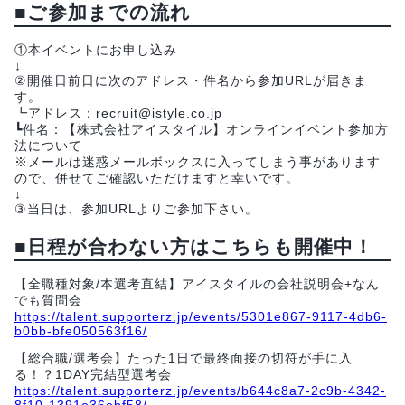
■ご参加までの流れ
①本イベントにお申し込み
↓
②開催日前日に次のアドレス・件名から参加URLが届きま
す。
┗アドレス：recruit@istyle.co.jp
┗件名：【株式会社アイスタイル】オンラインイベント参加方
法について
※メールは迷惑メールボックスに入ってしまう事があります
ので、併せてご確認いただけますと幸いです。
↓
③当日は、参加URLよりご参加下さい。
■日程が合わない方はこちらも開催中！
【全職種対象/本選考直結】アイスタイルの会社説明会+なん
でも質問会
https://talent.supporterz.jp/events/5301e867-9117-4db6-
b0bb-bfe050563f16/
【総合職/選考会】たった1日で最終面接の切符が手に入
る！？1DAY完結型選考会
https://talent.supporterz.jp/events/b644c8a7-2c9b-4342-
8f10-1391e36ebf58/