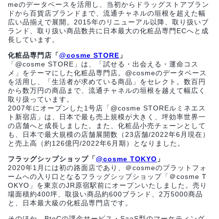
meのデータベースを活用し、当初からドラッグストアブラン
ドから百貨店ブランドまで、流通チャネルの垣根を超えた幅
広い品揃えで展開。2015年のリニューアル以降、取り扱いブ
ランド、取り扱い商品数共に日本最大の化粧品専門ECへと成
長しています。
化粧品専門店「
@cosme STORE
」
「@cosme STORE」は、「試せる・出会える・運命コス
メ」をテーマにした化粧品専門店。@cosmeのデータベース
を活用し、「生活者が求めている商品」をセレクト。数百円
から数万円の商品まで、流通チャネルの垣根を越えて幅広く
取り扱っています。
2007年にオープンした1号店「@cosme STOREルミネエス
ト新宿店」は、日本で最も売上規模が大きく、坪効率世界一
の店舗へと成長しました。また、化粧品小売チェーンとして
も、日本で最大規模の店舗展開数（23店舗/2022年6月現在）
と売上高（約126億円/2022年6月期）となりました。
フラッグシップショップ「
@cosme TOKYO
」
2020年1月には初の路面店であり、＠cosmeのプラットフォ
ームへの入り口となるフラッグシップショップ「＠cosme T
OKYO」を東京のJR原宿駅前にオープンいたしました。売り
場面積約400坪、取扱い商品約600ブランド、2万5000商品
と、日本最大級の化粧品専門店です。
そのほか、BtoCの課金サービス・SaaS型のマーケティング