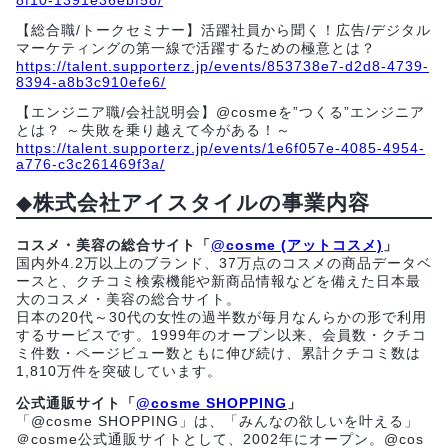
【総合職/トークセミナー】活躍社員から聞く！広告/デジタル
マーケティングの第一線で活躍するための極意とは？
https://talent.supporterz.jp/events/853738e7-d2d8-4739-
8394-a8b3c910efe6/
【エンジニア職/会社説明会】@cosmeを”つくる”エンジニア
とは？ ～失敗を乗り越えて今がある！～
https://talent.supporterz.jp/events/1e6f057e-4085-4954-
a776-c3c261469f3a/
◆
株式会社アイスタイルの事業内容
コスメ・美容の総合サイト「
@cosme (アットコスメ)
」
国内外4.2万以上のブランド、37万点のコスメの商品データベ
ースと、クチコミ検索機能や新商品情報などを備えた日本最
大のコスメ・美容の総合サイト。
日本の20代～30代の女性の過半数が毎月なんらかの形で利用
するサービスです。1999年のオープン以来、会員数・クチコ
ミ件数・ページビュー数ともに伸び続け、累計クチコミ数は
1,810万件を突破しています。
公式通販サイト「
@cosme SHOPPING
」
「@cosme SHOPPING」は、「みんなの欲しいを叶える」
＠cosme公式通販サイトとして、2002年にオープン。@cos