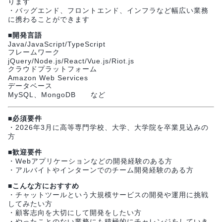
ります
・バッグエンド、フロントエンド、インフラなど幅広い業務
に携わることができます
■開発言語
Java/JavaScript/TypeScript
フレームワーク
jQuery/Node.js/React/Vue.js/Riot.js
クラウドプラットフォーム
Amazon Web Services
データベース
MySQL、MongoDB など
■必須要件
・2026年3月に高等専門学校、大学、大学院を卒業見込みの
方
■歓迎要件
・Webアプリケーションなどの開発経験のある方
・アルバイトやインターンでのチーム開発経験のある方
■こんな方におすすめ
・チャットツールという大規模サービスの開発や運用に挑戦
してみたい方
・顧客志向を大切にして開発をしたい方
・やったことのない業務にも積極的にチャレンジをしていき