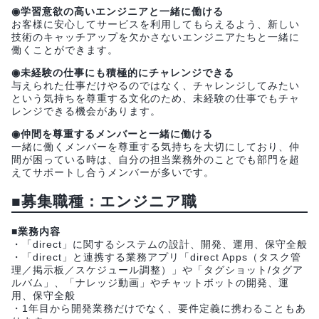
◉学習意欲の高いエンジニアと一緒に働ける
お客様に安心してサービスを利用してもらえるよう、新しい
技術のキャッチアップを欠かさないエンジニアたちと一緒に
働くことができます。
◉未経験の仕事にも積極的にチャレンジできる
与えられた仕事だけやるのではなく、チャレンジしてみたい
という気持ちを尊重する文化のため、未経験の仕事でもチャ
レンジできる機会があります。
◉仲間を尊重するメンバーと一緒に働ける
一緒に働くメンバーを尊重する気持ちを大切にしており、仲
間が困っている時は、自分の担当業務外のことでも部門を超
えてサポートし合うメンバーが多いです。
■募集職種：エンジニア職
■業務内容
・「direct」に関するシステムの設計、開発、運用、保守全般
・「direct」と連携する業務アプリ「direct Apps（タスク管
理／掲示板／スケジュール調整）」や「タグショット/タグア
ルバム」、「ナレッジ動画」やチャットボットの開発、運
用、保守全般
・1年目から開発業務だけでなく、要件定義に携わることもあ