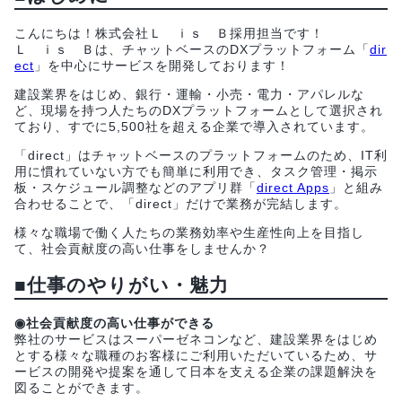
こんにちは！株式会社Ｌ ｉｓ Ｂ採用担当です！
Ｌ ｉｓ Ｂは、チャットベースのDXプラットフォーム「
dir
ect
」を中心にサービスを開発しております！
建設業界をはじめ、銀行・運輸・小売・電力・アパレルな
ど、現場を持つ人たちのDXプラットフォームとして選択され
ており、すでに5,500社を超える企業で導入されています。
「direct」はチャットベースのプラットフォームのため、IT利
用に慣れていない方でも簡単に利用でき、タスク管理・掲示
板・スケジュール調整などのアプリ群「
direct Apps
」と組み
合わせることで、「direct」だけで業務が完結します。
様々な職場で働く人たちの業務効率や生産性向上を目指し
て、社会貢献度の高い仕事をしませんか？
■仕事のやりがい・魅力
◉社会貢献度の高い仕事ができる
弊社のサービスはスーパーゼネコンなど、建設業界をはじめ
とする様々な職種のお客様にご利用いただいているため、サ
ービスの開発や提案を通して日本を支える企業の課題解決を
図ることができます。