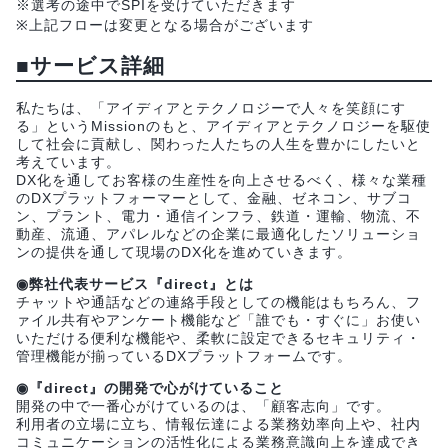
※選考の途中でSPIを受けていただきます
※上記フローは変更となる場合がございます
■サービス詳細
私たちは、「アイディアとテクノロジーで人々を笑顔にす
る」というMissionのもと、アイディアとテクノロジーを駆使
して社会に貢献し、関わった人たちの人生を豊かにしたいと
考えています。
DX化を通してお客様の生産性を向上させるべく、様々な業種
のDXプラットフォーマーとして、金融、ゼネコン、サブコ
ン、プラント、電力・通信インフラ、鉄道・運輸、物流、不
動産、流通、アパレルなどの企業に最適化したソリューショ
ンの提供を通して現場のDX化を進めていきます。
◉弊社代表サービス『direct』とは
チャットや通話などの連絡手段としての機能はもちろん、フ
ァイル共有やアンケート機能など「誰でも・すぐに」お使い
いただける便利な機能や、柔軟に設定できるセキュリティ・
管理機能が揃っているDXプラットフォームです。
◉『direct』の開発で心がけていること
開発の中で一番心がけているのは、「顧客志向」です。
利用者の立場に立ち、情報伝達による業務効率向上や、社内
コミュニケーションの活性化による業務意識向上を達成でき