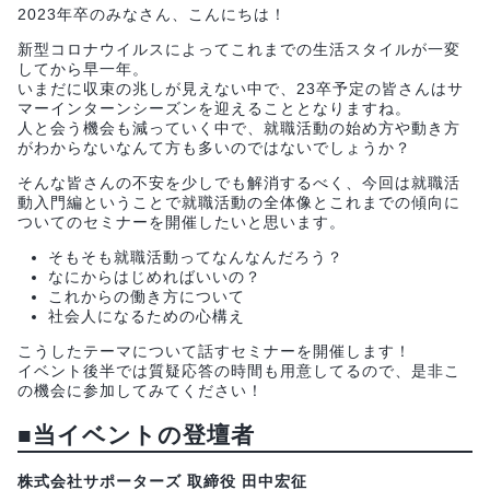
2023年卒のみなさん、こんにちは！
新型コロナウイルスによってこれまでの生活スタイルが一変
してから早一年。
いまだに収束の兆しが見えない中で、23卒予定の皆さんはサ
マーインターンシーズンを迎えることとなりますね。
人と会う機会も減っていく中で、就職活動の始め方や動き方
がわからないなんて方も多いのではないでしょうか？
そんな皆さんの不安を少しでも解消するべく、今回は就職活
動入門編ということで就職活動の全体像とこれまでの傾向に
ついてのセミナーを開催したいと思います。
そもそも就職活動ってなんなんだろう？
なにからはじめればいいの？
これからの働き方について
社会人になるための心構え
こうしたテーマについて話すセミナーを開催します！
イベント後半では質疑応答の時間も用意してるので、是非こ
の機会に参加してみてください！
■
当イベントの登壇者
株式会社サポーターズ 取締役 田中宏征