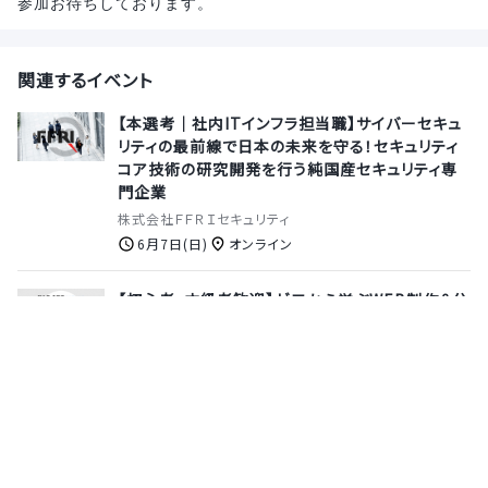
参加お待ちしております。
関連するイベント
【本選考｜社内ITインフラ担当職】サイバーセキュ
リティの最前線で日本の未来を守る！セキュリティ
コア技術の研究開発を行う純国産セキュリティ専
門企業
株式会社ＦＦＲＩセキュリティ
6月7日(日)
オンライン
【初心者・中級者歓迎】ゼロから学ぶWEB制作＆公
開！スタートダッシュのためのミニカンファレンス＜
オンライン・入退室自由＞ 技育プロジェクト
株式会社サポーターズ
8月22日(土)
オンライン
【28卒｜少人数座談会】DeNA出身CTOが語る！
Relic創業期から「100億企業を作る技術責任者の