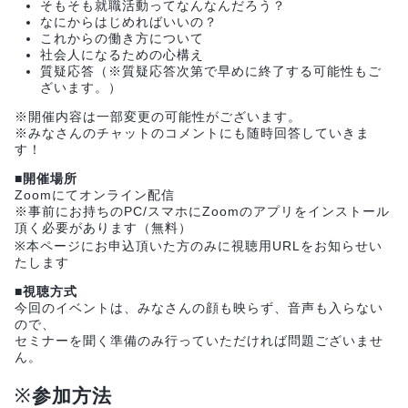
そもそも就職活動ってなんなんだろう？
なにからはじめればいいの？
これからの働き方について
社会人になるための心構え
質疑応答（※質疑応答次第で早めに終了する可能性もご
ざいます。）
※開催内容は一部変更の可能性がございます。
※みなさんのチャットのコメントにも随時回答していきま
す！
■
開催場所
Zoomにてオンライン配信
※事前にお持ちのPC/スマホにZoomのアプリをインストール
頂く必要があります（無料）
※本ページにお申込頂いた方のみに視聴用URLをお知らせい
たします
■
視聴方式
今回のイベントは、みなさんの顔も映らず、音声も入らない
ので、
セミナーを聞く準備のみ行っていただければ問題ございませ
ん。
※
参加方法