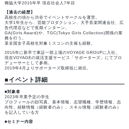
獨協大学2015年卒 現在社会人7年目
【過去の経歴】
高校生の頃から渋谷でイベントサークルを運営。
大学1年生から、芸能プロダクション、大手音楽関連会社、広
告代理店などで長期インターン。
GA(Girls Award)や、TGC(Tokyo Girls Collection)関係の業
務を行う。
某全国女子高校生対象ミスコンの主催も経験。
2015年に新卒で東証一部上場のVOYAGE GROUPに入社。
現在VOYAGEの就活支援サービス「サポーターズ」にてプロ
デューサーとして参画。
2019年4月よりサポーターズ取締役に就任。
■
イベント詳細
■
対象者
2023年卒業予定の学生
プロフィールの顔写真、基本情報、志望職種、学歴情報、志
向性、経験情報（経験者のみ）、スキル情報（経験者のみ）
を記入している方
■
セミナー内容