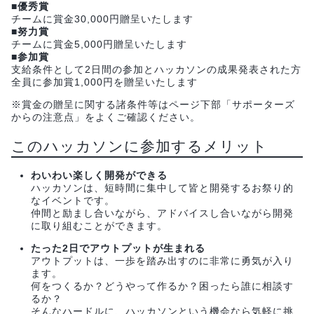
■優秀賞
チームに賞金30,000円贈呈いたします
■努力賞
チームに賞金5,000円贈呈いたします
■参加賞
支給条件として2日間の参加とハッカソンの成果発表された方
全員に参加賞1,000円を贈呈いたします
※賞金の贈呈に関する諸条件等はページ下部「サポーターズ
からの注意点」をよくご確認ください。
このハッカソンに参加するメリット
わいわい楽しく開発ができる
ハッカソンは、短時間に集中して皆と開発するお祭り的
なイベントです。
仲間と励まし合いながら、アドバイスし合いながら開発
に取り組むことができます。
たった2日でアウトプットが生まれる
アウトプットは、一歩を踏み出すのに非常に勇気が入り
ます。
何をつくるか？どうやって作るか？困ったら誰に相談す
るか？
そんなハードルに、ハッカソンという機会なら気軽に挑