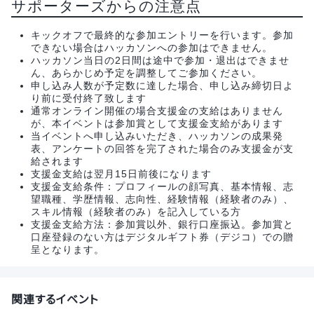
サポーターズからの注意点
キックオフで最終的な参加エントリーを行います。参加
できない場合はハッカソンへの参加はできません。
ハッカソン当日の2日間は途中で参加・退出はできませ
ん、あらかじめ予定を調整してご参加ください。
申し込み人数が予定数に達した場合、申し込み締切日よ
り前に受付終了致します
通常オンライン開催の場合支援金の支給はありません
が、本イベントは参加賞として支援金支給があります
当イベントへ申し込みいただき、ハッカソンの成果発
表、アンケートの回答を完了された場合のみ支援金が支
給されます
支援金支給は翌月15日前後になります
支援金支給条件：プロフィールの顔写真、基本情報、志
望職種、学歴情報、志向性、経験情報（経験者のみ）、
スキル情報（経験者のみ）を記入している方
支援金支給方法：参加賞以外、銀行口座振込。参加賞と
口座登録のない方はデジタルギフト券（デジコ）での贈
呈となります。
関連するイベント