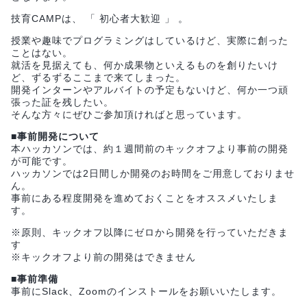
技育CAMPは、 「 初心者大歓迎 」 。
授業や趣味でプログラミングはしているけど、実際に創った
ことはない。
就活を見据えても、何か成果物といえるものを創りたいけ
ど、ずるずるここまで来てしまった。
開発インターンやアルバイトの予定もないけど、何か一つ頑
張った証を残したい。
そんな方々にぜひご参加頂ければと思っています。
■事前開発について
本ハッカソンでは、約１週間前のキックオフより事前の開発
が可能です。
ハッカソンでは2日間しか開発のお時間をご用意しておりませ
ん。
事前にある程度開発を進めておくことをオススメいたしま
す。
※原則、キックオフ以降にゼロから開発を行っていただきま
す
※キックオフより前の開発はできません
■事前準備
事前にSlack、Zoomのインストールをお願いいたします。