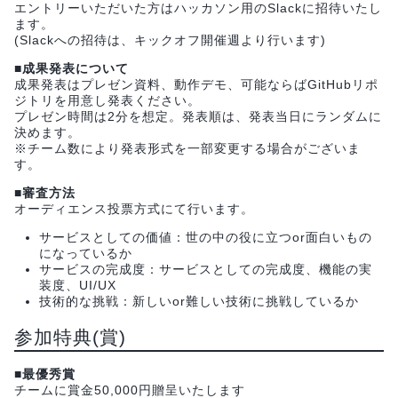
エントリーいただいた方はハッカソン用のSlackに招待いたし
ます。
(Slackへの招待は、キックオフ開催週より行います)
■成果発表について
成果発表はプレゼン資料、動作デモ、可能ならばGitHubリポ
ジトリを用意し発表ください。
プレゼン時間は2分を想定。発表順は、発表当日にランダムに
決めます。
※チーム数により発表形式を一部変更する場合がございま
す。
■審査方法
オーディエンス投票方式にて行います。
サービスとしての価値：世の中の役に立つor面白いもの
になっているか
サービスの完成度：サービスとしての完成度、機能の実
装度、UI/UX
技術的な挑戦：新しいor難しい技術に挑戦しているか
参加特典(賞)
■最優秀賞
チームに賞金50,000円贈呈いたします