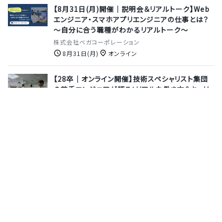
【8月31日(月)開催｜説明会＆リアルトーク】Web
エンジニア・スマホアプリエンジニアの仕事とは？
～自分に合う職種がわかるリアルトーク～
株式会社ベガコーポレーション
8月31日(月)
オンライン
【28卒│オンライン開催】技術スペシャリスト集団
の若手エンジニアが語る！リアルな働き方＆キャリ
アトーク座談会
オムロン エキスパートエンジニアリング株式会社
8月27日(木)
オンライン
※好評につき追加開催決定※先着順！【1Dayイン
ターン｜東京開催】AI時代のシステム設計！実案件
「顧客面談AI」をモチーフにプロの開発現場とアー
キテクト視座を体験★
株式会社スカイウイル
8月19日(水)
東京都