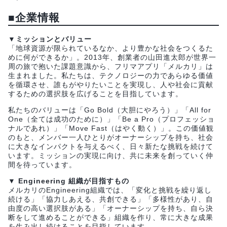
■企業情報
▼ミッションとバリュー
「地球資源が限られているなか、より豊かな社会をつくるた
めに何ができるか」。2013年、創業者の山田進太郎が世界一
周の旅で抱いた課題意識から、フリマアプリ「メルカリ」は
生まれました。私たちは、テクノロジーの力であらゆる価値
を循環させ、誰もがやりたいことを実現し、人や社会に貢献
するための選択肢を広げることを目指しています。
私たちのバリューは「Go Bold（大胆にやろう）」「All for
One（全ては成功のために）」「Be a Pro（プロフェッショ
ナルであれ）」「Move Fast（はやく動く）」。この価値観
のもと、メンバー一人ひとりがオーナーシップを持ち、社会
に大きなインパクトを与えるべく、日々新たな挑戦を続けて
います。ミッションの実現に向け、共に未来を創っていく仲
間を待っています。
▼ Engineering 組織が目指すもの
メルカリのEngineering組織では、「変化と挑戦を繰り返し
続ける」「協力しあえる、共創できる」「多様性があり、自
由度の高い選択肢がある」「オーナーシップを持ち、自ら決
断をして進めることができる」組織を作り、常に大きな成果
を生み出し続けることを目指しています。