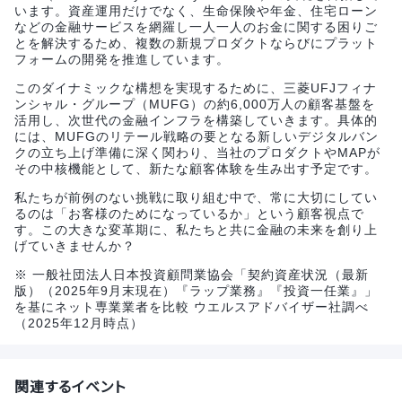
います。資産運用だけでなく、生命保険や年金、住宅ローン
などの金融サービスを網羅し一人一人のお金に関する困りご
とを解決するため、複数の新規プロダクトならびにプラット
フォームの開発を推進しています。
このダイナミックな構想を実現するために、三菱UFJフィナ
ンシャル・グループ（MUFG）の約6,000万人の顧客基盤を
活用し、次世代の金融インフラを構築していきます。具体的
には、MUFGのリテール戦略の要となる新しいデジタルバン
クの立ち上げ準備に深く関わり、当社のプロダクトやMAPが
その中核機能として、新たな顧客体験を生み出す予定です。
私たちが前例のない挑戦に取り組む中で、常に大切にしてい
るのは「お客様のためになっているか」という顧客視点で
す。この大きな変革期に、私たちと共に金融の未来を創り上
げていきませんか？
※ 一般社団法人日本投資顧問業協会「契約資産状況（最新
版）（2025年9月末現在）『ラップ業務』『投資一任業』」
を基にネット専業業者を比較 ウエルスアドバイザー社調べ
（2025年12月時点）
関連するイベント