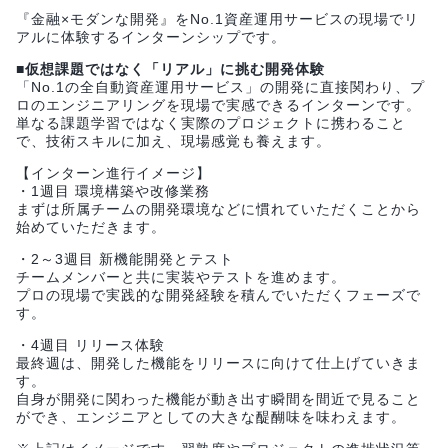
『金融×モダンな開発』をNo.1資産運用サービスの現場でリ
アルに体験するインターンシップです。
■仮想課題ではなく「リアル」に挑む開発体験
「No.1の全自動資産運用サービス」の開発に直接関わり、プ
ロのエンジニアリングを現場で実感できるインターンです。
単なる課題学習ではなく実際のプロジェクトに携わること
で、技術スキルに加え、現場感覚も養えます。
【インターン進行イメージ】
・1週目 環境構築や改修業務
まずは所属チームの開発環境などに慣れていただくことから
始めていただきます。
・2～3週目 新機能開発とテスト
チームメンバーと共に実装やテストを進めます。
プロの現場で実践的な開発経験を積んでいただくフェーズで
す。
・4週目 リリース体験
最終週は、開発した機能をリリースに向けて仕上げていきま
す。
自身が開発に関わった機能が動き出す瞬間を間近で見ること
ができ、エンジニアとしての大きな醍醐味を味わえます。