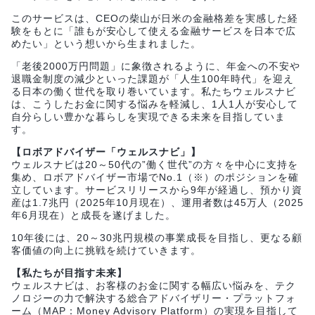
このサービスは、CEOの柴山が日米の金融格差を実感した経
験をもとに「誰もが安心して使える金融サービスを日本で広
めたい」という想いから生まれました。
「老後2000万円問題」に象徴されるように、年金への不安や
退職金制度の減少といった課題が「人生100年時代」を迎え
る日本の働く世代を取り巻いています。私たちウェルスナビ
は、こうしたお金に関する悩みを軽減し、1人1人が安心して
自分らしい豊かな暮らしを実現できる未来を目指していま
す。
【ロボアドバイザー「ウェルスナビ」】
ウェルスナビは20～50代の”働く世代”の方々を中心に支持を
集め、ロボアドバイザー市場でNo.1（※）のポジションを確
立しています。サービスリリースから9年が経過し、預かり資
産は1.7兆円（2025年10月現在）、運用者数は45万人（2025
年6月現在）と成長を遂げました。
10年後には、20～30兆円規模の事業成長を目指し、更なる顧
客価値の向上に挑戦を続けていきます。
【私たちが目指す未来】
ウェルスナビは、お客様のお金に関する幅広い悩みを、テク
ノロジーの力で解決する総合アドバイザリー・プラットフォ
ーム（MAP：Money Advisory Platform）の実現を目指して