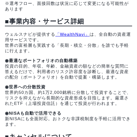
※選考フロー、面接回数は状況に応じて変更になる可能性が
あります
■事業内容・サービス詳細
ウェルスナビが提供する
「WealthNavi」
は、全自動の資産運
用サービスです。
世界の富裕層も実践する「長期・積立・分散」を誰でも手軽
に行えます。
◉最適なポートフォリオの自動構築
投資の目的、年収、年齢、金融資産の額などの簡単な質問に
答えるだけで、利用者のリスク許容度を診断し、最適な資産
の配分（ポートフォリオ）を自動で提案・構築します。
◉世界への分散投資
世界約50カ国、約1万2,000銘柄に分散して投資することで、
リスクを抑えながら長期的な資産形成を目指します。厳選さ
れたETF（上場投資信託）を通じて投資が行われます。
◉NISAも自動で活用できる
新NISAにも全面対応。おトクな非課税制度を手軽に活用でき
ます。
■キャンセルについて