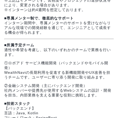
※上記はイメージです。習熟度やプロジェクトの進捗状況等
により、変更される場合があります。
※インターンは約4週間を想定しております。
■専属メンター制で、徹底的なサポート
インターン期間中、専属メンターのサポートを受けながらリ
アルな現場での開発経験を通じて、エンジニアとして成長す
る機会が得られます。
■所属予定チーム
適性や希望を考慮し、以下のいずれかのチームで業務を行い
ます。
①ロボアド サービス機能開発（バックエンドやモバイル開
発）
WealthNaviの長期利用を促進する新機能開発やUX改善を担
うチームです。ユーザーに寄り添う開発に取り組みます。
②金融システム開発（主にバックエンド開発）
社内メンバーや提携先が使用するWebシステムの設計・開発
を担当。内部業務を支える重要な役割に挑戦します。
■技術スタック
【バックエンド】
言語：Java, Kotlin
フレームワーク：SpringBoot