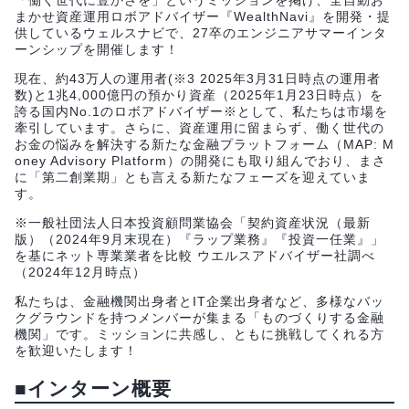
「働く世代に豊かさを」というミッションを掲げ、全自動お
まかせ資産運用ロボアドバイザー『WealthNavi』を開発・提
供しているウェルスナビで、27卒のエンジニアサマーインタ
ーンシップを開催します！
現在、約43万人の運用者(※3 2025年3月31日時点の運用者
数)と1兆4,000億円の預かり資産（2025年1月23日時点）を
誇る国内No.1のロボアドバイザー※として、私たちは市場を
牽引しています。さらに、資産運用に留まらず、働く世代の
お金の悩みを解決する新たな金融プラットフォーム（MAP: M
oney Advisory Platform）の開発にも取り組んでおり、まさ
に「第二創業期」とも言える新たなフェーズを迎えていま
す。
※一般社団法人日本投資顧問業協会「契約資産状況（最新
版）（2024年9月末現在）『ラップ業務』『投資一任業』」
を基にネット専業業者を比較 ウエルスアドバイザー社調べ
（2024年12月時点）
私たちは、金融機関出身者とIT企業出身者など、多様なバッ
クグラウンドを持つメンバーが集まる「ものづくりする金融
機関」です。ミッションに共感し、ともに挑戦してくれる方
を歓迎いたします！
■インターン概要