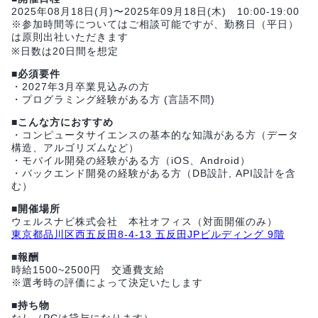
2025年08月18日(月)〜2025年09月18日(木) 10:00-19:00
※参加時間等についてはご相談可能ですが、勤務日（平日）
は原則出社いただきます
※日数は20日間を想定
■必須要件
・2027年3月卒業見込みの方
・プログラミング経験がある方 (言語不問)
■こんな方におすすめ
・コンピュータサイエンスの基本的な知識がある方（データ
構造、アルゴリズムなど）
・モバイル開発の経験がある方（iOS、Android）
・バックエンド開発の経験がある方（DB設計, API設計を含
む）
■開催場所
ウェルスナビ株式会社 本社オフィス（対面開催のみ）
東京都品川区西五反田8-4-13 五反田JPビルディング 9階
■報酬
時給1500~2500円 交通費支給
※選考時の評価によって決定いたします
■持ち物
なし（PCは貸与になります）