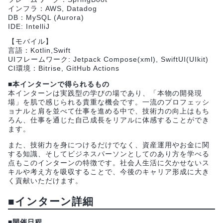
インフラ：AWS, Datadog
DB：MySQL (Aurora)
IDE: IntelliJ
【モバイル】
言語：Kotlin,Swift
UIフレームワーク: Jetpack Compose(xml), SwiftUI(UIkit)
CI環境：Bitrise, GitHub Actions
■本インターンで得られるもの
本インターンは実践型の学びの場であり、「本物の開発現
場」を肌で感じられる貴重な機会です。一流のプロフェッシ
ョナルと肩を並べて仕事を進める中で、技術力の向上はもち
ろん、仕事を通じた自己成長をリアルに体感することができ
ます。
また、技術力を身につけるだけでなく、資産運用やお金に関
する知識、そしてビジネスパーソンとしてのあり方を学べる
点もこのインターンの特徴です。社会人生活に欠かせないス
キルや考え方を吸収することで、今後のキャリア形成に大き
く貢献いただけます。
■インターン詳細
■開催日程