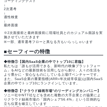
コーディングテスト
↓
2次選考
↓
適性検査
↓
最終面接
※2次面接前と最終面接前に現場社員とのカジュアル面談を実
施させていただきます
※一部、通常選考フローと異なる方もいらっしゃいます
■セーフィーの特徴
◆特徴①【国内SaaS企業の中でトップ10に君臨】
私たちは「誰もが活用できる、新時代の映像プラットフォー
ム」をAIなどの最新技術を活用しながら創り、人々の生活を
より豊かに・安心なものにしている上場ITベンチャーです。
また、SaaS企業の重要指標(ARR=年次経常収益)は国内SaaS
企業の中でトップ10にランクインしています。
◆特徴②【"クラウド録画市場"のリーディングカンパニー】
ソニー社やNTT社などを含めた複数の大手企業との協業によ
りクラウド録画市場の「国内シェア56.4%」という圧倒的な
立ち位置を確立しています