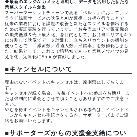
◆最新のエッジAIカメラと連動し、データを活用した新たな
業務スタイルを創出
スーパーマーケットチェーンである「ベルク」において、ク
ラウド録画サービスの映像とAIが連携し分析を行うことで、
従来の業務における課題の改善と新たなスタイルを創出する
ための実証実験を行っています。「お弁当エリアで販売機会
の損失低減＆売上最大化」を目的として、お弁当エリアを4つ
に分割して映像でデータ計測し、立ち入りカウントの機能を
使うことで、「滞留数／通過人数／滞留率」を数値化しまし
た。結果として、これまで暗黙知であった業務ノウハウの見
える化、定量化にSafieが貢献しました。
■キャンセルについて
理由のないイベントのキャンセルは、原則禁止しておりま
す。
キャンセルが続く場合、 今後イベントへの参加をお断り、ま
たは強制的に退会とさせて頂くこともありますのでご注意下
さい。
やむを得ずイベントをキャンセルされる場合は、イベントペ
ージからキャンセル手続きをするか、サポーターズまでご連
絡をお願いいたします。
■サポーターズからの支援金支給につい