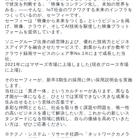
で状況を判断する」「映像をコンテンツ化し、未知の世界を
みる」――そんな、IoT社会のワクワクする未来のインフラを
つくっているのが、セーフィーです。
セーフィーは『映像から未来をつくる』というビジョンを掲
げ、映像、クラウド、そしてAI技術を駆使した映像プラット
フォームを提供しています。
ソニーグループ出身の経営陣および、優れた技術力とビジネ
スアイデアを融合させたサービスで、創業からわずか数年で
クラウド録画サービスのシェア率No.1※にまで成長した当
社。
2021年にはマザーズ市場に上場しました(現在グロース市場
に上場)。
そのセーフィーが、新卒3期生の採用に伴い採用説明会を実施
します。
当社には「異才一体」というカルチャーがあります。異なる
才能が一体になると、ひとりでは実現できない大きな成果を
生み出せるという意味の言葉です。
多彩な仲間とともに、社会を取り巻く課題や問題を、唯一性
の高いビジネスを通じて解決したい方、これからの新しいス
タンダードになる領域に挑戦し、自らの価値を高めていきた
い方は、ぜひご応募ください。
※テクノ・システム・リサーチ社調べ「ネットワークカメラ