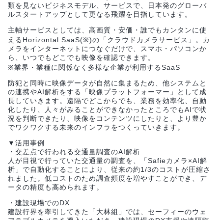
類を見ないビジネスモデル、サービスで、日本発のグローバ
ルスタートアップとして更なる飛躍を目指しています。
主軸サービスとしては、高画質・安価・誰でもカンタンに使
えるHorizontal SaaS(※)の「クラウドカメラサービス」。カ
メラをインターネットにつなぐだけで、スマホ・パソコンか
ら、いつでもどこでも映像を確認できます。
※業界・業種に関係なく多様な企業が利用するSaaS
防犯と同時に映像データが自然に集まるため、他システムと
の連携やAI解析をする「映像プラットフォーマー」として成
長していきます。遠隔でどこからでも、業務を効率化、自動
化したり、人々がみることができなかったところでもAIで状
況を判断できたり、映像をコンテンツにしたりと、より豊か
でワクワクする未来のインフラをつくっていきます。
▼活用事例
・交差点で行われる交通量調査のAI解析
人が目視で行っていた交通量の調査を、「Safieカメラ×AI解
析」で自動化することにより、従来の約1/3のコストが圧縮さ
れました。低コストのため調査頻度を増やすことができ、デ
ータの精度も高められます。
・建設現場でのDX
建設行界を牽引してきた「大林組」では、セーフィーのウェ