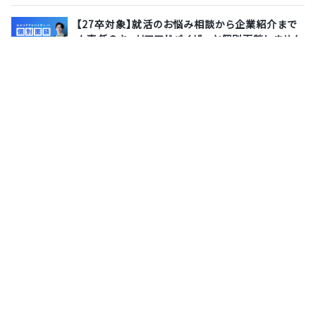
【27卒対象】就活のお悩み相談から企業紹介まで
★専任のキャリアアドバイザーと個別面談しません
か？
株式会社サポーターズ
8月13日(木)
オンライン
【28卒｜3Daysインターン】「デリッシュキッチン」な
ど日本最大級動画サービスを運営するエブリーで
実践開発！AI×最新技術を駆使し、ユーザー課題
を解決する3日間《本選考の免除特典あり◎》
株式会社エブリー
8月24日(月)
東京都
サポーターズとは
運営会社
よくあるご質問
利用規約
お問い合わせ
プライバシーポリシー