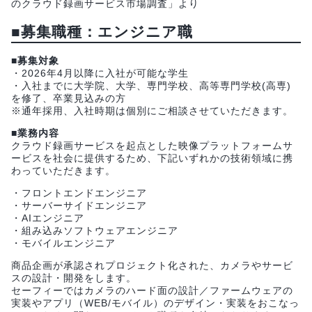
のクラウド録画サービス市場調査」より
■募集職種：エンジニア職
■募集対象
・2026年4月以降に入社が可能な学生
・入社までに大学院、大学、専門学校、高等専門学校(高専)
を修了、卒業見込みの方
※通年採用、入社時期は個別にご相談させていただきます。
■業務内容
クラウド録画サービスを起点とした映像プラットフォームサ
ービスを社会に提供するため、下記いずれかの技術領域に携
わっていただきます。
・フロントエンドエンジニア
・サーバーサイドエンジニア
・AIエンジニア
・組み込みソフトウェアエンジニア
・モバイルエンジニア
商品企画が承認されプロジェクト化された、カメラやサービ
スの設計・開発をします。
セーフィーではカメラのハード面の設計／ファームウェアの
実装やアプリ（WEB/モバイル）のデザイン・実装をおこなっ