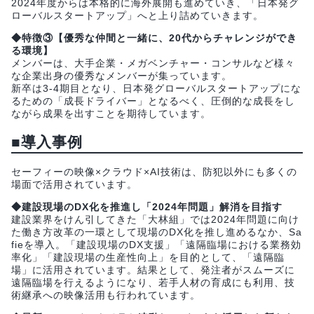
2024年度からは本格的に海外展開も進めていき、「日本発グ
ローバルスタートアップ」へと上り詰めていきます。
◆特徴③【優秀な仲間と一緒に、20代からチャレンジができ
る環境】
メンバーは、大手企業・メガベンチャー・コンサルなど様々
な企業出身の優秀なメンバーが集っています。
新卒は3-4期目となり、日本発グローバルスタートアップにな
るための「成長ドライバー」となるべく、圧倒的な成長をし
ながら成果を出すことを期待しています。
■導入事例
セーフィーの映像×クラウド×AI技術は、防犯以外にも多くの
場面で活用されています。
◆建設現場のDX化を推進し「2024年問題」解消を目指す
建設業界をけん引してきた「大林組」では2024年問題に向け
た働き方改革の一環として現場のDX化を推し進めるなか、Sa
fieを導入。「建設現場のDX支援」「遠隔臨場における業務効
率化」「建設現場の生産性向上」を目的として、「遠隔臨
場」に活用されています。結果として、発注者がスムーズに
遠隔臨場を行えるようになり、若手人材の育成にも利用、技
術継承への映像活用も行われています。