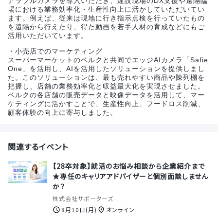
アラブルカメラを導入いただき、建設現場のDX支援や遠隔臨
場における業務効率化・生産性向上に活かしていただいてい
ます。例えば、従来は現地に行き指示点検を行っていたもの
を遠隔から行えたり、得た動画を若手人材の育成などにもご
活用いただいています。
・小売店でのマーケティング
スーパーマーケットのベルクと共同でエッジAIカメラ「Safie
One」を活用し、AIを活用したソリューションを提供しまし
た。このソリューションは、最も売れやすい商品や陳列棚を
把握し、店舗の業務効率化と収益最大化を実現させました。
ベルクの各店舗の販売データと映像データを活用して、マー
ケティングに活かすことで、生産性向上、フードロス削減、
顧客体験の向上に寄与しました。
関連するイベント
【28卒対象】就活のお悩み相談から企業紹介まで
★専任のキャリアアドバイザーと個別面談しません
か？
株式会社サポーターズ
8月10日(月)
オンライン