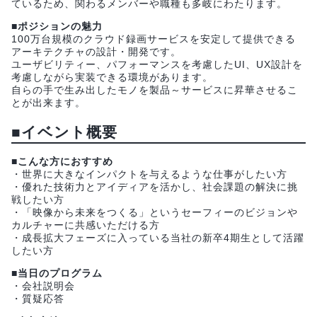
ているため、関わるメンバーや職種も多岐にわたります。
■ポジションの魅力
100万台規模のクラウド録画サービスを安定して提供できる
アーキテクチャの設計・開発です。
ユーザビリティー、パフォーマンスを考慮したUI、UX設計を
考慮しながら実装できる環境があります。
自らの手で生み出したモノを製品～サービスに昇華させるこ
とが出来ます。
■イベント概要
■こんな方におすすめ
・世界に大きなインパクトを与えるような仕事がしたい方
・優れた技術力とアイディアを活かし、社会課題の解決に挑
戦したい方
・「映像から未来をつくる」というセーフィーのビジョンや
カルチャーに共感いただける方
・成長拡大フェーズに入っている当社の新卒4期生として活躍
したい方
■当日のプログラム
・会社説明会
・質疑応答