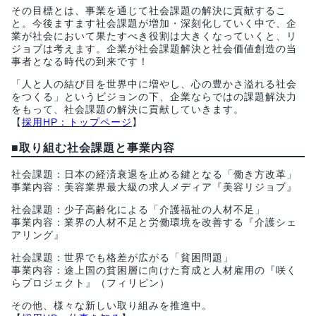
その目標とは、事業を通じて社会課題の解決に貢献するこ
と。今後ますます社会課題が増加・深刻化していく中で、企
業が社会において果たすべき役割は大きくなっていくと、リ
ジョブは考えます。企業が社会課題解決と社会価値創造の当
事者となる時代の到来です！
「人と人の結び目を世界中に増やし、心の豊かさ溢れる社会
をつくる」というビジョンの下、企業ならではの課題解決力
をもって、社会課題の解決に貢献していきます。
【
採用HP：トップページ
】
■
取り組む社会課題と事業内容
社会課題：日本の経済衰退を止める鍵となる「働き方改革」
事業内容：美容業界最大級の求人メディア『美容リジョブ』
社会課題：少子高齢化による「介護福祉の人材不足」
事業内容：業界の人材不足と労働環境を改善する『介護シェ
アリング』
社会課題：世界でも格差が広がる「貧困問題」
事業内容：途上国の貧困層に向けた育成と人材雇用の『咲く
らプロジェクト』（フィリピン）
その他、様々な新しい取り組みを推進中。