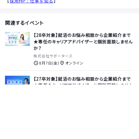
【
採用HP：仕事を知る
】
関連するイベント
【28卒対象】就活のお悩み相談から企業紹介まで
★専任のキャリアアドバイザーと個別面談しません
か？
株式会社サポーターズ
8月7日(金)
オンライン
【27卒対象】就活のお悩み相談から企業紹介まで
★専任のキャリアアドバイザーと個別面談しません
か？
株式会社サポーターズ
8月13日(木)
オンライン
【27卒｜Web会社説明会】日本の安全保障を支え
る純国産セキュリティ企業！未経験から専門スキル
の習得へ≪選考のポイントも公開◎≫