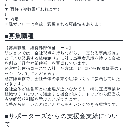
↓
▼ 面接（複数回行われます）
↓
▼ 内定
※選考フローは今後、変更される可能性もあります
■募集職種
【募集職種：経営幹部候補コース】
リジョブでは、全社視点を持ちながら、「更なる事業成長」
と「より発展する組織創り」に対し当事者意識を持って会社
を創る「経営幹部候補」を育成しています。
経営幹部候補コースで入社した方は、1年目から配属部署のミ
ッションだけにとどまらず、
経営陣直轄で、会社全体の事業や組織づくりに参画していた
だきます。
会社全体が経営陣との距離が近いなかでも、特に直接事業や
組織づくりについて議論する機会が多く、トップから経営視
点や経営的判断を学ぶことができます。
若手から新しいことにどんどんチャレンジできる環境です。
■サポーターズからの支援金支給につい
て