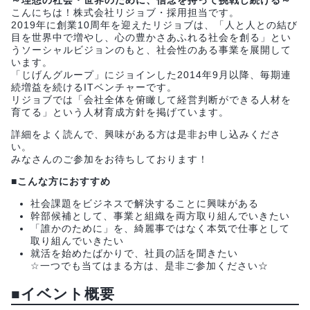
こんにちは！株式会社リジョブ・採用担当です。
2019年に創業10周年を迎えたリジョブは、「人と人との結び
目を世界中で増やし、心の豊かさあふれる社会を創る」とい
うソーシャルビジョンのもと、社会性のある事業を展開して
います。
「じげんグループ」にジョインした2014年9月以降、毎期連
続増益を続けるITベンチャーです。
リジョブでは「会社全体を俯瞰して経営判断ができる人材を
育てる」という人材育成方針を掲げています。
詳細をよく読んで、興味がある方は是非お申し込みくださ
い。
みなさんのご参加をお待ちしております！
■こんな方におすすめ
社会課題をビジネスで解決することに興味がある
幹部候補として、事業と組織を両方取り組んでいきたい
「誰かのために」を、綺麗事ではなく本気で仕事として
取り組んでいきたい
就活を始めたばかりで、社員の話を聞きたい
☆一つでも当てはまる方は、是非ご参加ください☆
■イベント概要