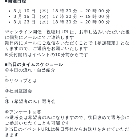
■開催日程
3 月 10 日 （木） 18 時 30 分 ～ 20 時 00 分
3 月 15 日 （火） 17 時 30 分 ～ 19 時 00 分
3 月 23 日 （水） 18 時 30 分 ～ 20 時 00 分
※オンライン開催：視聴用URLは、お申し込みいただいた後
に個別にメールにてご連絡します
期日内にメールにご返信をいただくことで【参加確定】とな
りますので、ご返信をお願いいたします
※受付開始はイベントの10分前からです
■当日のタイムスケジュール
①本日の流れ・自己紹介
↓
②リジョブとは
↓
③社員座談会
↓
④（希望者のみ）選考会
↓
⑤アンケート回答
※選考会は希望者のみになりますので、後日改めて選考会に
ご参加いただくことも可能です
※当日のイベントURLは後日弊社からお送りをさせていただ
きます