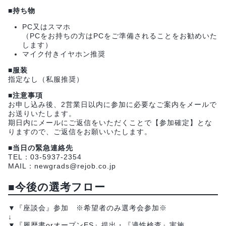
■持ち物
PC又はスマホ
（PCをお持ちの方はPCをご準備されることをお勧めいた
します）
マイク付きイヤホン推奨
■服装
指定なし（私服推奨）
■注意事項
お申し込み後、2営業日以内に参加に必要なご案内をメールで
お送りいたします。
期日内にメールにご返信をいただくことで【参加確定】とな
りますので、ご返信をお願いいたします。
■当日の緊急連絡先
TEL：03-5937-2354
MAIL：newgrads@rejob.co.jp
■今後の選考フロー
▼『座談会』参加 ※希望者のみ選考会参加※
↓
▼『履歴書orオープンES』提出・『適性検査』実施