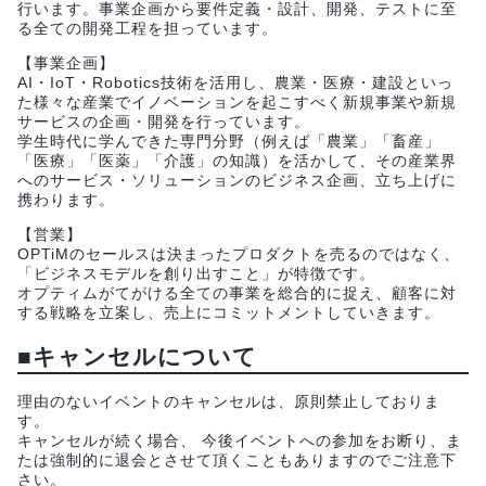
行います。事業企画から要件定義・設計、開発、テストに至
る全ての開発工程を担っています。
【事業企画】
AI・IoT・Robotics技術を活用し、農業・医療・建設といっ
た様々な産業でイノベーションを起こすべく新規事業や新規
サービスの企画・開発を行っています。
学生時代に学んできた専門分野（例えば「農業」「畜産」
「医療」「医薬」「介護」の知識）を活かして、その産業界
へのサービス・ソリューションのビジネス企画、立ち上げに
携わります。
【営業】
OPTiMのセールスは決まったプロダクトを売るのではなく、
「ビジネスモデルを創り出すこと」が特徴です。
オプティムがてがける全ての事業を総合的に捉え、顧客に対
する戦略を立案し、売上にコミットメントしていきます。
■キャンセルについて
理由のないイベントのキャンセルは、原則禁止しておりま
す。
キャンセルが続く場合、 今後イベントへの参加をお断り、ま
たは強制的に退会とさせて頂くこともありますのでご注意下
さい。