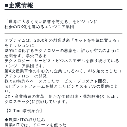
■企業情報
「世界に大きく良い影響を与える」をビジョンに
社会のDX化を進めるエンジニア集団
オプティムは、2000年の創業以来「ネットを空気に変える」
をミッションに、
劇的に進化するテクノロジーの恩恵を、誰もが空気のように
意識せず、享受できる
テクノロジー・サービス・ビジネスモデルを創り続けている
エンジニア集団です。
第4次産業革命の中心的な企業になるべく、AIを始めとしたコ
アテクノロジーの開発、
数々の特許をベースとしたサービス・プロダクト開発、
IoTプラットフォームを軸としたビジネスモデルの提供によ
り、
DX・産業構造の変革、新たな価値創造・課題解決(X-Tech：
クロステック)に挑戦しています。
【X-Tech事例紹介】
◆農業×ITの取り組み
農業×ITでは、ドローンを使った