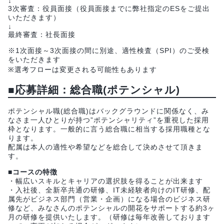
↓
3次審査：役員面接（役員面接までに弊社指定のESをご提出
いただきます）
↓
最終審査：社長面接
※1次面接～3次面接の間に別途、適性検査（SPI）のご受検
をいただきます
※選考フローは変更される可能性もあります
■応募詳細：総合職(ポテンシャル)
ポテンシャル職(総合職)はバックグラウンドに関係なく、み
なさま一人ひとりが持つ”ポテンシャリティ”を重視した採用
枠となります。一般的に言う総合職に相当する採用職種とな
ります。
配属は本人の適性や希望などを総合して決めさせて頂きま
す。
■コースの特徴
・幅広いスキルとキャリアの選択肢を得ることが出来ます
・入社後、全新卒共通の研修、IT未経験者向けのIT研修、配
属先がビジネス部門（営業・企画）になる場合のビジネス研
修など、みなさんのポテンシャルの開花をサポートする約3ヶ
月の研修を提供いたします。（研修は毎年改善しております