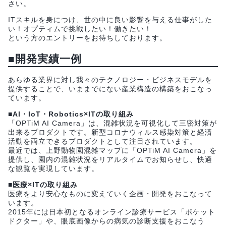
さい。
ITスキルを身につけ、世の中に良い影響を与える仕事がした
い！オプティムで挑戦したい！働きたい！
という方のエントリーをお待ちしております。
■開発実績一例
あらゆる業界に対し我々のテクノロジー・ビジネスモデルを
提供することで、いままでにない産業構造の構築をおこなっ
ています。
■AI・IoT・Robotics×ITの取り組み
「OPTiM AI Camera」は、混雑状況を可視化して三密対策が
出来るプロダクトです。新型コロナウィルス感染対策と経済
活動を両立できるプロダクトとして注目されています。
最近では、上野動物園混雑マップに「OPTiM AI Camera」を
提供し、園内の混雑状況をリアルタイムでお知らせし、快適
な観覧を実現しています。
■医療×ITの取り組み
医療をより安心なものに変えていく企画・開発をおこなって
います。
2015年には日本初となるオンライン診療サービス「ポケット
ドクター」や、眼底画像からの病気の診断支援をおこなう