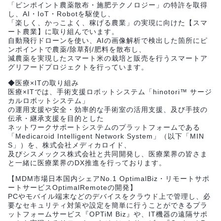
「ピンポイント農薬散布・施肥テクノロジー」の特許を取得
し、AI・IoT・Robotを駆使し、
「楽しく、かっこよく、稼げる農業」の実現に向けた【スマ
ート農業】に取り組んでいます。
自動飛行ドローンを使い、AIの画像解析で検出した箇所にピ
ンポイントで農薬/除草剤/肥料を散布し、
減農薬を実現したスマート米の栽培と販売を行うスマートア
グリフードプロジェクトを行っています。
◆医療×ITの取り組み
医療×ITでは、手術支援ロボットシステム「hinotori™ サージ
カルロボットシステム」
の運用支援や安全・効率的な手術室の活用支援、及び手技の
伝承・継承支援を目的とした
ネットワークサポートシステムのプラットフォームである
「Medicaroid Intelligent Network System」（以下「MIN
S」）を、株式会社メディカロイド、
及びシスメックス株式会社と共同開発し、医療業界の皆さま
と一緒に医療業界のDX推進を行っております。
【MDM市場日本国内シェアNo.1 OptimalBiz・リモートサポ
ートサービスOptimalRemoteの開発】
PCやモバイル端末などのデバイスをクラウド上で管理し、必
要なセキュリティ対策や設定を簡単に行うことができるプラ
ットフォームサービス『OPTiM Biz』や、IT機器の遠隔サポ