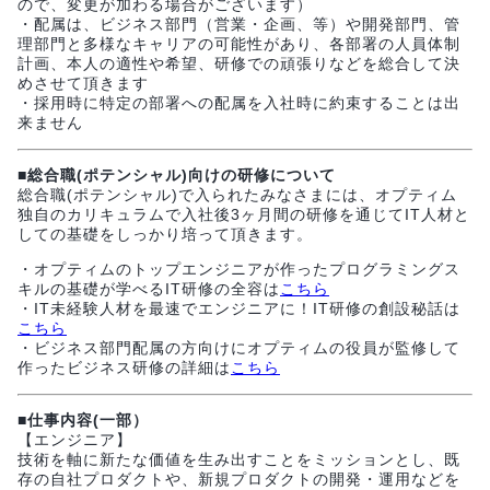
ので、変更が加わる場合がございます）
・配属は、ビジネス部門（営業・企画、等）や開発部門、管
理部門と多様なキャリアの可能性があり、各部署の人員体制
計画、本人の適性や希望、研修での頑張りなどを総合して決
めさせて頂きます
・採用時に特定の部署への配属を入社時に約束することは出
来ません
■総合職(ポテンシャル)向けの研修について
総合職(ポテンシャル)で入られたみなさまには、オプティム
独自のカリキュラムで入社後3ヶ月間の研修を通じてIT人材と
しての基礎をしっかり培って頂きます。
・オプティムのトップエンジニアが作ったプログラミングス
キルの基礎が学べるIT研修の全容は
こちら
・IT未経験人材を最速でエンジニアに！IT研修の創設秘話は
こちら
・ビジネス部門配属の方向けにオプティムの役員が監修して
作ったビジネス研修の詳細は
こちら
■仕事内容(一部）
【エンジニア】
技術を軸に新たな価値を生み出すことをミッションとし、既
存の自社プロダクトや、新規プロダクトの開発・運用などを