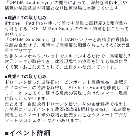
「OPTiM Doctor Eye」の開発によって、深刻な医師不足や
病気の早期発見が可能となり医療現場に貢献しています。
■建設×ITの取り組み
iPhone、iPad Proを使って誰でも簡単に高精度3次元測量を
可能とする「OPTiM Geo Scan」の企画・開発をおこなって
おります。
「OPTiM Geo Scan」は、LiDARセンサーと高精度位置情報
を組み合わせて、短時間で高精度な測量をおこなえる3次元測
量アプリです。
対象をスマホやタブレットでスキャンするだけで、高精度な3
次元データが取得でき、建設現場での測量を誰でも簡単に早
くて安くおこなえるとして、注目をいただいています。
■農業×ITの取り組み
ドローンを使った世界初の「ピンポイント農薬散布・施肥テ
クノロジー」の特許を取得し、AI・IoT・Robotを駆使し、楽
しく、かっこよく、稼げる農業の実現に向けたスマート農業
に取り組んでいます。
たとえば、自動飛行ドローンを使い、AIの画像解析で検出し
た箇所にピンポイントで農薬/除草剤/肥料を散布し、減農薬を
実現したスマート米の栽培と販売をおこなうスマートアグリ
フードプロジェクト などがあります。
■イベント詳細