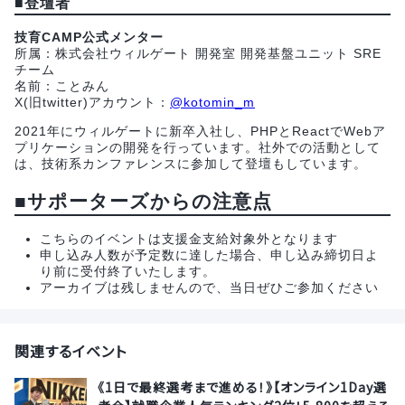
■
登壇者
技育CAMP公式メンター
所属：株式会社ウィルゲート 開発室 開発基盤ユニット SRE
チーム
名前：ことみん
X(旧twitter)アカウント：
@kotomin_m
2021年にウィルゲートに新卒入社し、PHPとReactでWebア
プリケーションの開発を行っています。社外での活動として
は、技術系カンファレンスに参加して登壇もしています。
■サポーターズからの注意点
こちらのイベントは支援金支給対象外となります
申し込み人数が予定数に達した場合、申し込み締切日よ
り前に受付終了いたします。
アーカイブは残しませんので、当日ぜひご参加ください
関連するイベント
《1日で最終選考まで進める！》【オンライン1Day選