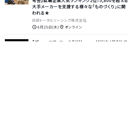
考会】就職企業人気ランキング2位！5,800を超える
大手メーカーを支援する様々な「ものづくり」に関
われる★
日研トータルソーシング株式会社
6月25日(木)
オンライン
【ディー・エヌ・エーやDMM.com、MIXIなど18社参
加】特別選考に繋がるチャンスも！1日で最大8社の
エンジニアやCTO、人事担当と個別で話せるエン
ジニア1on1面談イベント《ハイクラス》
株式会社サポーターズ
9月13日(日)
オンライン
【SmartHRやディー・エヌ・エー、カバーなど最大
18社参加】特別選考に繋がるチャンスも！1日で最
大8社のエンジニアやCTO、人事担当と個別で話せ
るエンジニア1on1面談イベント《ハイクラス》
株式会社サポーターズ
10月4日(日)
オンライン