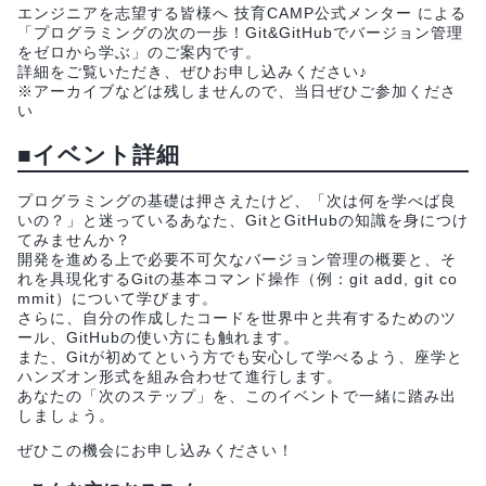
エンジニアを志望する皆様へ 技育CAMP公式メンター による
「プログラミングの次の一歩！Git&GitHubでバージョン管理
をゼロから学ぶ」のご案内です。
詳細をご覧いただき、ぜひお申し込みください♪
※アーカイブなどは残しませんので、当日ぜひご参加くださ
い
■イベント詳細
プログラミングの基礎は押さえたけど、「次は何を学べば良
いの？」と迷っているあなた、GitとGitHubの知識を身につけ
てみませんか？
開発を進める上で必要不可欠なバージョン管理の概要と、そ
れを具現化するGitの基本コマンド操作（例：git add, git co
mmit）について学びます。
さらに、自分の作成したコードを世界中と共有するためのツ
ール、GitHubの使い方にも触れます。
また、Gitが初めてという方でも安心して学べるよう、座学と
ハンズオン形式を組み合わせて進行します。
あなたの「次のステップ」を、このイベントで一緒に踏み出
しましょう。
ぜひこの機会にお申し込みください！