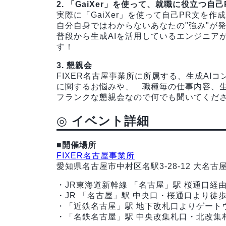
2. 「GaiXer」を使って、就職に役立つ自
実際に「GaiXer」を使って自己PR文を作
自分自身ではわからないあなたの"強み"が
普段から生成AIを活用しているエンジニア
す！
3. 懇親会
FIXER名古屋事業所に所属する、生成AI
に関するお悩みや、 職種毎の仕事内容、生
フランクな懇親会なので何でも聞いてくだ
◎
イベント詳細
■開催場所
FIXER名古屋事業所
愛知県名古屋市中村区名駅3-28-12 大名古
・JR東海道新幹線 「名古屋」駅 桜通口経
・JR 「名古屋」駅 中央口・桜通口より徒歩
・「近鉄名古屋」駅 地下改札口よりゲート
・「名鉄名古屋」駅 中央改集札口・北改集