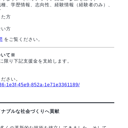
職種、学歴情報、志向性、経験情報（経験者のみ）、
方
した方
ない方
問
をご覧ください。
ついて※
に限り下記支援金を支給します。
ください。
4e236-1e3f-45e9-852a-1e71e3361189/
イナブルな社会づくりへ貢献
数多くの革新的な技術を確立してきました。そして