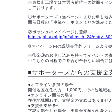
※東松山工場では本選考前唯一の対面イベ
しております。
①サポーターズ（当ページ）よりお申し込
開催日程の「申込へ」ボタンよりお進みく
↓
②ボッシュのマイページに登録
https://job.axol.jp/jn/s/bosch_24/entry_3
↓
③マイページ内の説明会予約フォームより
※①②③のお申し込みを持ってイベントの
※こちらの日程でご都合が合わない場合に
■サポーターズからの支援金
●オフライン参加の場合
開催地区在住の方：1,000円、その他地域在住
●オンライン開催の場合
在住地域問わず、支援金の支給はありませ
●支援金支給条件
下記を満たした場合、支援金支給の対象と