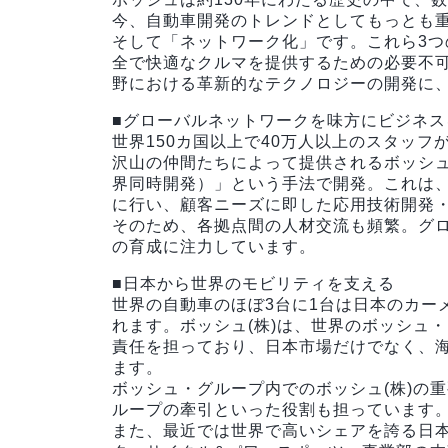
今、自動車開発のトレンドとしてもっとも
そして「ネットワーク化」です。これら3
全で快適なクルマを提供するための必要不
野における革新的なテクノロジーの開発に
■グローバルネットワークを味方にビジネス
世界150カ国以上で40万人以上のスタッフ
沢山の仲間たちによって提供されるボッシ
界同時開発）」という手法で開発。これは
に行い、顧客ニーズに即した応用技術開発
そのため、各拠点間の人材交流も頻繁。グ
の育成に注力しています。
■日本から世界のモビリティを支える
世界の自動車のほぼ3台に1台は日本のカー
れます。ボッシュ(株)は、世界のボッシュ
責任を担っており、日本市場だけでなく、
ます。
ボッシュ・グループ内でのボッシュ(株)の
ループの牽引といった役割も担っています
また、最近では世界で高いシェアを誇る日