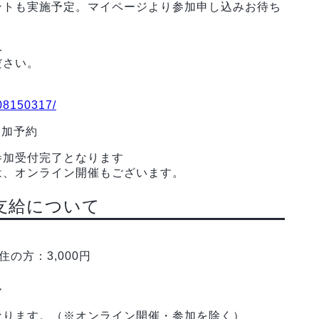
ントも実施予定。マイページより参加申し込みお待ち
み
ださい。
008150317/
参加予約
参加受付完了となります
は、オンライン開催もございます。
支給について
の方：3,000円
ん
なります。（※オンライン開催・参加を除く）