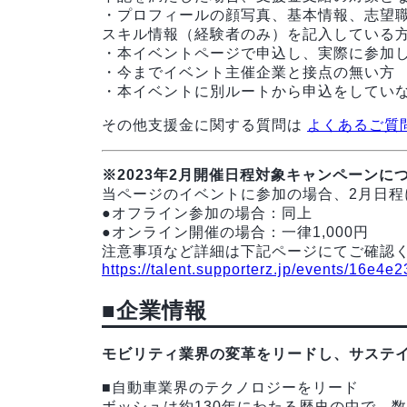
・プロフィールの顔写真、基本情報、志望
スキル情報（経験者のみ）を記入している
・本イベントページで申込し、実際に参加
・今までイベント主催企業と接点の無い方
・本イベントに別ルートから申込をしてい
その他支援金に関する質問は
よくあるご質
※2023年2月開催日程対象キャンペーンに
当ページのイベントに参加の場合、2月日程
●オフライン参加の場合：同上
●オンライン開催の場合：一律1,000円
注意事項など詳細は下記ページにてご確認
https://talent.supporterz.jp/events/16e
■企業情報
モビリティ業界の変革をリードし、サステ
■自動車業界のテクノロジーをリード
ボッシュは約130年にわたる歴史の中で、