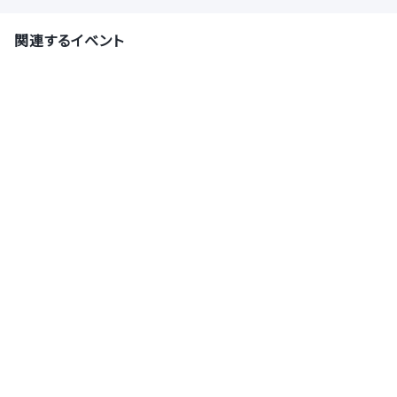
関連するイベント
【28卒対象】就活のお悩み相談から企業紹介まで
★専任のキャリアアドバイザーと個別面談しません
か？
株式会社サポーターズ
8月10日(月)
オンライン
【27卒対象】就活のお悩み相談から企業紹介まで
★専任のキャリアアドバイザーと個別面談しません
か？
株式会社サポーターズ
8月13日(木)
オンライン
【本選考｜ビジネス×テクノロジー】テクノロジー
を武器に職種を越境し、お商売のデジタル化を支
援！
STORES 株式会社