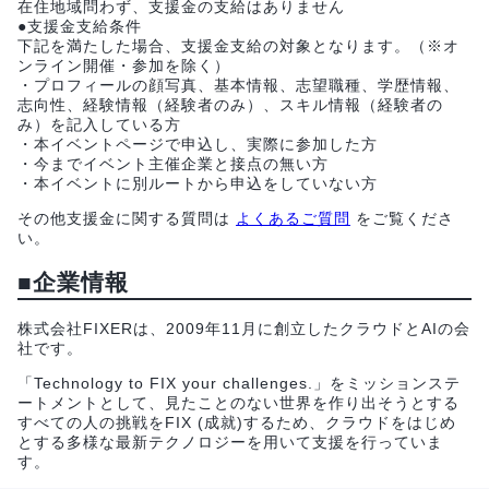
在住地域問わず、支援金の支給はありません
●支援金支給条件
下記を満たした場合、支援金支給の対象となります。（※オ
ンライン開催・参加を除く）
・プロフィールの顔写真、基本情報、志望職種、学歴情報、
志向性、経験情報（経験者のみ）、スキル情報（経験者の
み）を記入している方
・本イベントページで申込し、実際に参加した方
・今までイベント主催企業と接点の無い方
・本イベントに別ルートから申込をしていない方
その他支援金に関する質問は
よくあるご質問
をご覧くださ
い。
■企業情報
株式会社FIXERは、2009年11月に創立したクラウドとAIの会
社です。
「Technology to FIX your challenges.」をミッションステ
ートメントとして、見たことのない世界を作り出そうとする
すべての人の挑戦をFIX (成就)するため、クラウドをはじめ
とする多様な最新テクノロジーを用いて支援を行っていま
す。