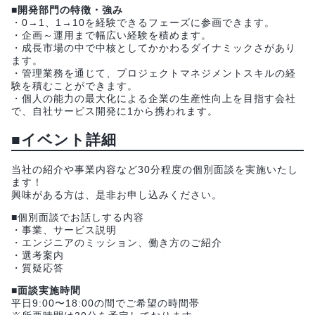
■開発部門の特徴・強み
・0→1、1→10を経験できるフェーズに参画できます。
・企画～運用まで幅広い経験を積めます。
・成長市場の中で中核としてかかわるダイナミックさがあり
ます。
・管理業務を通じて、プロジェクトマネジメントスキルの経
験を積むことができます。
・個人の能力の最大化による企業の生産性向上を目指す会社
で、自社サービス開発に1から携われます。
■イベント詳細
当社の紹介や事業内容など30分程度の個別面談を実施いたし
ます！
興味がある方は、是非お申し込みください。
■個別面談でお話しする内容
・事業、サービス説明
・エンジニアのミッション、働き方のご紹介
・選考案内
・質疑応答
■面談実施時間
平日9:00〜18:00の間でご希望の時間帯