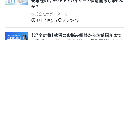
★専任のキャリアアドバイザーと個別面談しません
か？
株式会社サポーターズ
8月10日(月)
オンライン
【27卒対象】就活のお悩み相談から企業紹介まで
★専任のキャリアアドバイザーと個別面談しません
か？
株式会社サポーターズ
8月13日(木)
オンライン
【採用直結｜3daysインターン】Voice × AI 実践
プログラム - 今話題の生成AIを活用した音声要約
アプリを作ろう！《交通費・宿泊費支給あり》
メディアリンク株式会社
8月26日(水)
東京都
サポーターズとは
運営会社