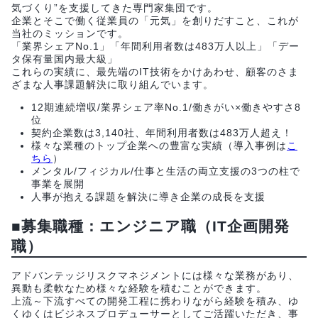
気づくり”を支援してきた専門家集団です。
企業とそこで働く従業員の「元気」を創りだすこと、これが
当社のミッションです。
「業界シェアNo.1」「年間利用者数は483万人以上」「デー
タ保有量国内最大級」
これらの実績に、最先端のIT技術をかけあわせ、顧客のさま
ざまな人事課題解決に取り組んでいます。
12期連続増収/業界シェア率No.1/働きがい×働きやすさ8
位
契約企業数は3,140社、年間利用者数は483万人超え！
様々な業種のトップ企業への豊富な実績（導入事例は
こ
ちら
）
メンタル/フィジカル/仕事と生活の両立支援の3つの柱で
事業を展開
人事が抱える課題を解決に導き企業の成長を支援
■募集職種：エンジニア職（IT企画開発
職）
アドバンテッジリスクマネジメントには様々な業務があり、
異動も柔軟なため様々な経験を積むことができます。
上流～下流すべての開発工程に携わりながら経験を積み、ゆ
くゆくはビジネスプロデューサーとしてご活躍いただき、事