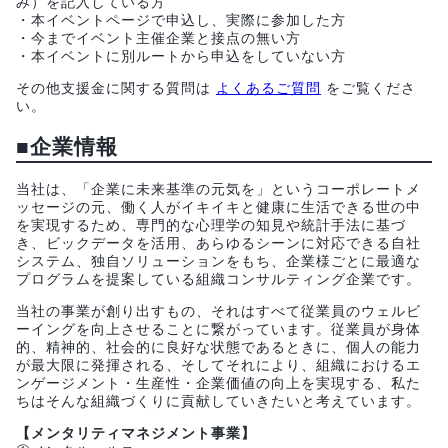
み）を記入している方
・本イベントページで申込し、実際に参加した方
・今までイベント主催企業と接点の無い方
・本イベントに別ルートから申込をしていない方
その他支援金に関する質問は
よくあるご質問
をご覧くださ
い。
■企業情報
当社は、「企業に未来基準の元気を」というコーポレートメ
ッセージの元、働く人がイキイキと健康に生活できる世の中
を実現するため、専門的な心理学の知見や統計手法に基づ
き、ビックデータを活用、あらゆるシーンに対応できる自社
システム、独自ソリューションをもち、企業様ごとに最適な
プログラムを提案している組織コンサルティング企業です。
当社の事業が創り出すもの、それはすべて従業員のウェルビ
ーイングを向上させることに繋がっています。従業員が身体
的、精神的、社会的に良好な状態であるときに、個人の能力
が最大限に発揮される、そしてそれにより、組織におけるエ
ンゲージメント・生産性・企業価値の向上を実現する、私た
ちはそんな組織づくりに貢献していきたいと考えています。
【メンタリティマネジメント事業】