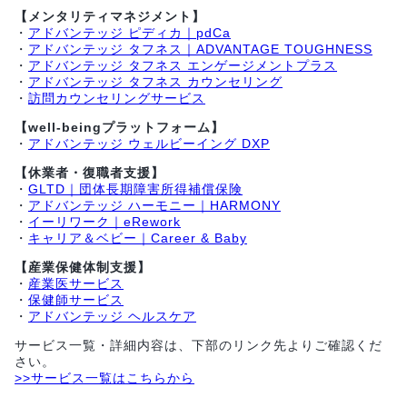
【メンタリティマネジメント】
・
アドバンテッジ ピディカ｜pdCa
・
アドバンテッジ タフネス｜ADVANTAGE TOUGHNESS
・
アドバンテッジ タフネス エンゲージメントプラス
・
アドバンテッジ タフネス カウンセリング
・
訪問カウンセリングサービス
【well-beingプラットフォーム】
・
アドバンテッジ ウェルビーイング DXP
【休業者・復職者支援】
・
GLTD｜団体長期障害所得補償保険
・
アドバンテッジ ハーモニー｜HARMONY
・
イーリワーク｜eRework
・
キャリア＆ベビー｜Career & Baby
【産業保健体制支援】
・
産業医サービス
・
保健師サービス
・
アドバンテッジ ヘルスケア
サービス一覧・詳細内容は、下部のリンク先よりご確認くだ
さい。
>>サービス一覧はこちらから