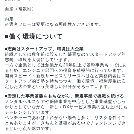
↓
面接（複数回）
↓
内定
※選考フローは変更になる可能性がございます。
■働く環境について
■志向はスタートアップ、環境は大企業
組織としては数年前に設立した部署なのでスタートアップ的
志向、環境を大切にしています。
一方で企業としては創業から20年以上で基幹事業もすでにあ
るため、エンジニア部門への投資を積極的に行っています。
開発スピード・新規サービスリリースへはなど業務内容はス
タートアップ的姿勢を持ちつつも、働く環境・福利厚生は安
定した大企業という美味しい部分がそろっています。
■安定した事業基盤をもちながら、新規事業で挑戦を続ける
メンタルヘルスケアや保険事業を中心とした事業基盤がしっ
かりとしていながら、新しくDXサービス事業の立ち上げにも
チャレンジしています。
ベンチャーであれば土台がない場合も多く、リスクを伴うこ
ともありますが、きちんと基盤がある中でチャンレンジでき
るという点が魅力です。