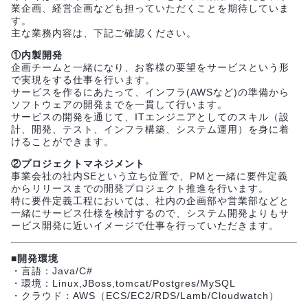
業企画、経営企画なども担っていただくことを期待していま
す。
主な業務内容は、下記ご確認ください。
①内製開発
企画チームと一緒になり、お客様の要望をサービスという形
で実現をする仕事を行います。
サービスを作るにあたって、インフラ(AWSなど)の準備から
ソフトウェアの開発までを一貫して行います。
サービスの開発を通じて、ITエンジニアとしてのスキル（設
計、開発、テスト、インフラ構築、システム運用）を身に着
けることができます。
②プロジェクトマネジメント
事業会社の社内SEという立ち位置で、PMと一緒に要件定義
からリリースまでの開発プロジェクト推進を行います。
特に要件定義工程においては、社内の企画部や営業部などと
一緒にサービス仕様を検討するので、システム開発よりもサ
ービス開発に近いイメージで仕事を行っていただきます。
■開発環境
・言語：Java/C#
・環境：Linux,JBoss,tomcat/Postgres/MySQL
・クラウド：AWS（ECS/EC2/RDS/Lamb/Cloudwatch）