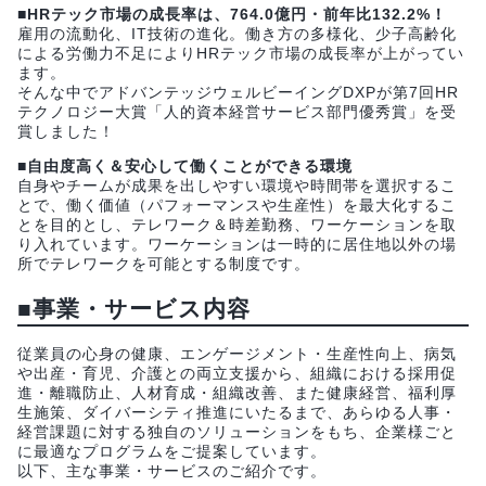
■HRテック市場の成長率は、764.0億円・前年比132.2%！
雇用の流動化、IT技術の進化。働き方の多様化、少子高齢化
による労働力不足によりHRテック市場の成長率が上がってい
ます。
そんな中でアドバンテッジウェルビーイングDXPが第7回HR
テクノロジー大賞「人的資本経営サービス部門優秀賞」を受
賞しました！
■自由度高く＆安心して働くことができる環境
自身やチームが成果を出しやすい環境や時間帯を選択するこ
とで、働く価値（パフォーマンスや生産性）を最大化するこ
とを目的とし、テレワーク＆時差勤務、ワーケーションを取
り入れています。ワーケーションは一時的に居住地以外の場
所でテレワークを可能とする制度です。
■事業・サービス内容
従業員の心身の健康、エンゲージメント・生産性向上、病気
や出産・育児、介護との両立支援から、組織における採用促
進・離職防止、人材育成・組織改善、また健康経営、福利厚
生施策、ダイバーシティ推進にいたるまで、あらゆる人事・
経営課題に対する独自のソリューションをもち、企業様ごと
に最適なプログラムをご提案しています。
以下、主な事業・サービスのご紹介です。