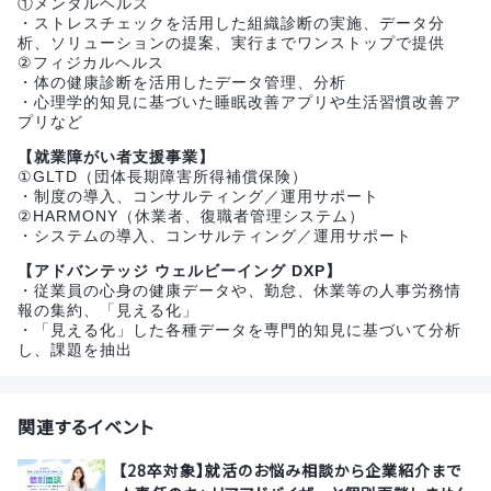
①メンタルヘルス
・ストレスチェックを活用した組織診断の実施、データ分
析、ソリューションの提案、実行までワンストップで提供
②フィジカルヘルス
・体の健康診断を活用したデータ管理、分析
・心理学的知見に基づいた睡眠改善アプリや生活習慣改善ア
プリなど
【就業障がい者支援事業】
①GLTD（団体長期障害所得補償保険）
・制度の導入、コンサルティング／運用サポート
②HARMONY（休業者、復職者管理システム）
・システムの導入、コンサルティング／運用サポート
【アドバンテッジ ウェルビーイング DXP】
・従業員の心身の健康データや、勤怠、休業等の人事労務情
報の集約、「見える化」
・「見える化」した各種データを専門的知見に基づいて分析
し、課題を抽出
関連するイベント
【28卒対象】就活のお悩み相談から企業紹介まで