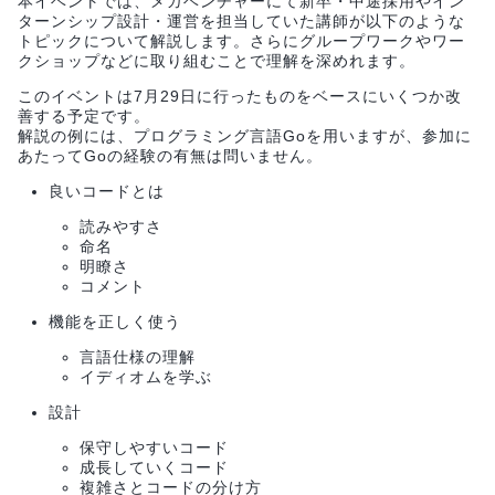
本イベントでは、メガベンチャーにて新卒・中途採用やイン
ターンシップ設計・運営を担当していた講師が以下のような
トピックについて解説します。さらにグループワークやワー
クショップなどに取り組むことで理解を深めれます。
このイベントは7月29日に行ったものをベースにいくつか改
善する予定です。
解説の例には、プログラミング言語Goを用いますが、参加に
あたってGoの経験の有無は問いません。
良いコードとは
読みやすさ
命名
明瞭さ
コメント
機能を正しく使う
言語仕様の理解
イディオムを学ぶ
設計
保守しやすいコード
成長していくコード
複雑さとコードの分け方