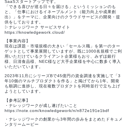
SaaSスタートアップです。
「できる喜びが巡る日々を届ける」というミッションのも
と、「仕事におけるイネーブルメント（能力向上や成果創
出）」をテーマに、企業向けのクラウドサービスの開発・提
供をしております。
▷ナレッジワーク サービスサイト
https://knowledgework.cloud/
【事業内容】
現在は課題・市場規模の大きい「セールス職」を第一のター
ゲットとして事業展開していますが、既に1000名規模でご利
用いただけているクライアント企業様もおり、みずほ銀行
様、日清食品様、NEC様など大手企業様を中心に数多く導入
いただいています。
2023年11月にシリーズBで45億円の資金調達を実施して「3
年10個のマルチプロダクトを作る」と掲げてから1年。開発
も順調に進捗し、現在複数プロダクトを同時並行で立ち上げ
ようとしています。
【参考記事】
・ナレッジワークが成し遂げたいこと
https://note.com/knowledgework/n/n872e191e1bdf
・ナレッジワークの創業から3年間の歩みをまとめたドキュメ
ンタリームービー