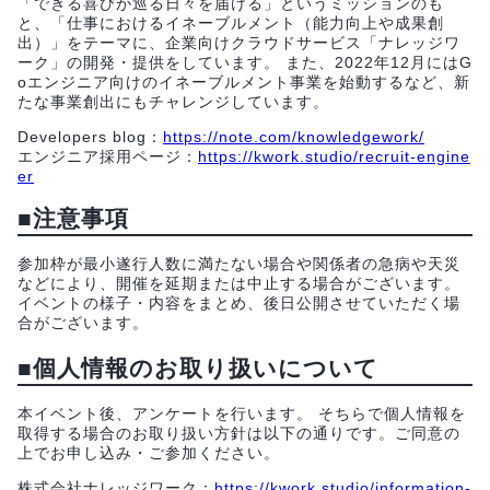
「できる喜びが巡る日々を届ける」というミッションのも
と、「仕事におけるイネーブルメント（能力向上や成果創
出）」をテーマに、企業向けクラウドサービス「ナレッジワ
ーク」の開発・提供をしています。 また、2022年12月にはG
oエンジニア向けのイネーブルメント事業を始動するなど、新
たな事業創出にもチャレンジしています。
Developers blog：
https://note.com/knowledgework/
エンジニア採用ページ：
https://kwork.studio/recruit-engine
er
■注意事項
参加枠が最小遂行人数に満たない場合や関係者の急病や天災
などにより、開催を延期または中止する場合がございます。
イベントの様子・内容をまとめ、後日公開させていただく場
合がございます。
■個人情報のお取り扱いについて
本イベント後、アンケートを行います。 そちらで個人情報を
取得する場合のお取り扱い方針は以下の通りです。ご同意の
上でお申し込み・ご参加ください。
株式会社ナレッジワーク：
https://kwork.studio/information-