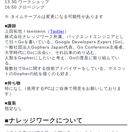
13:30 ワークショップ
16:50 クロージング
※ タイムテーブルは変更になる可能性があります
■講師
上田拓也 / tenntenn（
Twitter
）
株式会社ナレッジワーク所属。バックエンドエンジニアとし
て日々Goを書いている。Google Developers Expert (Go)。
一般社団法人Gophers Japan代表。Go Conference主催者。
大学時代にGoに出会い、それ以来のめり込む。
人類をGopherにしたいと考え、Goの普及に取り組んでい
る。
複数社でGoに関する技術アドバイザーをしている。マスコッ
トのGopherの絵を描くのも好き。
■持ち物
特になし（使用するPCはご自身で用意をお願いしておりま
す）
■服装
指定なし
■ナレッジワークについて