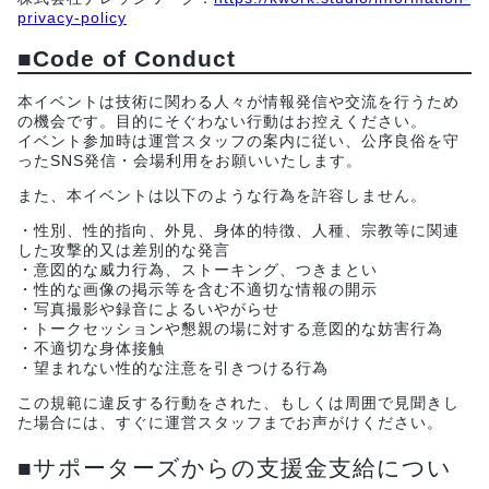
privacy-policy
■Code of Conduct
本イベントは技術に関わる人々が情報発信や交流を行うため
の機会です。目的にそぐわない行動はお控えください。
イベント参加時は運営スタッフの案内に従い、公序良俗を守
ったSNS発信・会場利用をお願いいたします。
また、本イベントは以下のような行為を許容しません。
・性別、性的指向、外見、身体的特徴、人種、宗教等に関連
した攻撃的又は差別的な発言
・意図的な威力行為、ストーキング、つきまとい
・性的な画像の掲示等を含む不適切な情報の開示
・写真撮影や録音によるいやがらせ
・トークセッションや懇親の場に対する意図的な妨害行為
・不適切な身体接触
・望まれない性的な注意を引きつける行為
この規範に違反する行動をされた、もしくは周囲で見聞きし
た場合には、すぐに運営スタッフまでお声がけください。
■サポーターズからの支援金支給につい