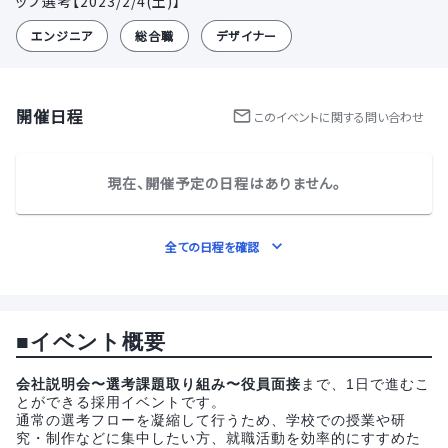
ップ選考【2023/2/4(土)】
エンジニア
総合職
デザイナー
開催日程
この
イベント
に関する問い合わせ
現在、開催予定の日程はありません。
全ての日程を確認
■イベント概要
会社説明会〜選考課題取り組み〜役員面接
まで、1日で進むこ
とができる採用イベントです。
通常の選考フローを凝縮して行うため、学校での授業や研
究・制作などに集中したい方、就職活動を効率的にすすめた