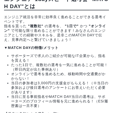
H DAY"とは
エンジニア就活を非常に効率良く進めることができる選考イ
ベントです。
指名を貰った
"複数社"
の選考を、
"1日で"
かつ
"オンライ
ン"
で可能な限り進めることができます！みなさんのエンジ
ニアとしての経験やスキルを、是非このMATCH DAYで伝
え、見事内定へと繋げていきましょう！
▼MATCH DAYの特徴/メリット
サポーターズで求人のご紹介が可能なIT企業から、指名
を貰える！
たった1日で、複数社の選考を一気に進めることが可能！
（即日内定が出た事例あり）
オンラインで選考を進めるため、移動時間や交通費がか
からない！
当日の参加者は3,000円の支援金がもらえる！（※当日の
参加および後日選考のアンケートにお答えいただく必要
があります）
当日に至る事前指名やMATCH DAY当日の選考は、サポ
ーターズのプロフィール情報を元に進められる！（ES/履
歴書は一旦不要）