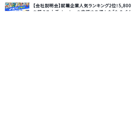
【会社説明会】就職企業人気ランキング2位！5,800
を超える大手メーカーを支援する様々な「ものづく
り」に関われる★≪スピード内定可能≫
日研トータルソーシング株式会社
8月20日(木)
オンライン
【インターン事前説明会】HR領域の課題解決にコミ
ットし、"新しいプロダクトづくり"に挑戦できる！内
定直結型2daysアイデアソン★交通費・宿泊費補
助◎≪特典：ES提出免除≫
株式会社HRBrain
8月12日(水)
オンライン
サポーターズとは
運営会社
よくあるご質問
利用規約
お問い合わせ
プライバシーポリシー