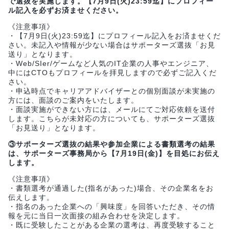
で選抜を実施します。【7月9日(火)23:59迄】にプロフィー
ル記入を必ずお済ませください。
《注意事項》
・【7月9日(火)23:59迄】にプロフィール記入をお済ませくだ
さい。未記入や情報が少ない場合はサポーターズ選抜「お見
送り」となります。
・Web/SIer/ゲームなど人気のIT企業の人事やエンジニア、
中にはCTOもプロフィールを拝見しますので必ずご記入くだ
さい。
・申込時点でキャリアアドバイザーとの個別面談が未実施の
方には、面談のご案内をいたします。
・面談実施ができない方には、メールにてご対応依頼を送付
します。こちらが未対応の方についても、サポーターズ選抜
「お見送り」となります。
③サポーターズ選抜の結果や参加企業による書類選考の結果
は、サポーターズ事務局から【7月19日(金)】を目処にお伝え
します。
《注意事項》
・書類選考が通過した(指名があった)場合、その企業名をお
伝えします。
・指名のあった企業への「興味度」を回答いただき、その情
報を元に当日一次面接の組み合わせを決定します。
・既に受験したことがある企業の選考は、再度受験すること