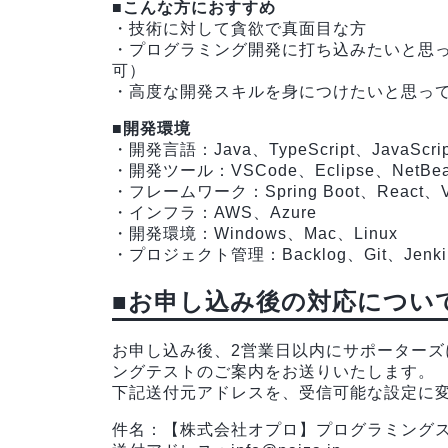
■こんな方におすすめ
・技術に対して貪欲で真面目な方
・プログラミング開発に打ち込みたいと思
可）
・高度な開発スキルを身につけたいと思っ
■開発環境
・開発言語：Java、TypeScript、JavaScri
・開発ツール：VSCode、Eclipse、NetBea
・フレームワーク：Spring Boot、Reac
・インフラ：AWS、Azure
・開発環境：Windows、Mac、Linux
・プロジェクト管理：Backlog、Git、Jenki
■お申し込み後の対応につい
お申し込み後、2営業日以内にサポーターズに
ングテストのご案内をお送りいたします。
下記送付元アドレスを、受信可能な設定に
件名：【株式会社オプロ】プログラミング