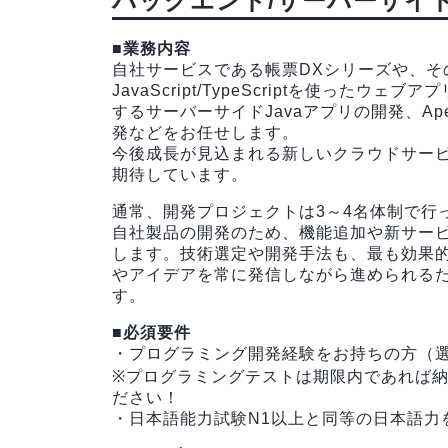
バックエンド/サーバーサイ
■業務内容
自社サービスである帳票DXシリーズや、そ
JavaScript/TypeScriptを使っ
するサーバーサイドJavaアプリの開発、Ape
発などをお任せします。
今後成長が見込まれる新しいクラウドサー
期待しています。
通常、開発プロジェクトは3～4名体制で行
自社製品の開発のため、機能追加や新サー
します。技術選定や開発手法も、最も効果
やアイデアを常に発信しながら進められる
す。
■必須要件
・プログラミング開発経験をお持ちの方（
※プログラミングテストは期限内であれば
ださい！
・日本語能力試験N1以上と同等の日本語力