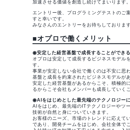
加速させる価値を創造し続けてまいります
エントリー後、プログラミングテストのご
すと幸いです。
みなさんのエントリーをお待ちしておりま
■オプロで働くメリット
◉安定した経営基盤で成長することができ
オプロは安定して成長するビジネスモデル
す。
事業が安定しない会社で働くのは不安に思
基盤と成長を約束されたビジネスモデルが
安定した経営基盤があるからこそ、積極的
るからこそ会社もメンバーも成長していく
◉AIをはじめとした最先端のテクノロジー
AIをはじめ、最先端のITテクノロジーやツ
技術が自然と身についていきます。
お客様のニーズ、市場のトレンドに応えて
であり、開発チームをはじめ、会社全体で