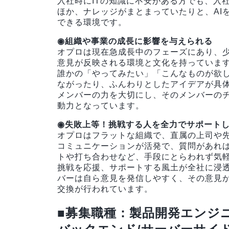
入社時にITの知識に不安がある方でも、入
ほか、ナレッジがまとまっていたりと、AI
できる環境です。
◉組織や事業の成長に影響を与えられる
オプロは現在急成長中のフェーズにあり、
意見が反映される環境と文化を持っていま
誰かの「やってみたい」「こんなものが欲
ながったり、ふんわりとしたアイデアが具
メンバーの力を大切にし、そのメンバーの
動力となっています。
◉失敗上等！挑戦する人を全力でサポート
オプロはフラットな組織で、直属の上司や
コミュニケーションが活発で、質問があれ
トや打ち合わせなど、手段にとらわれず気
挑戦を応援、サポートする風土が全社に浸
バーは自ら意見を発信しやすく、その意見
交換が行われています。
■募集職種：製品開発エンジ