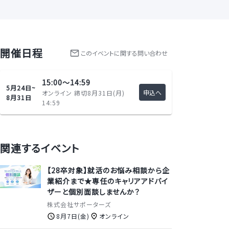
開催日程
この
イベント
に関する問い合わせ
15:00〜14:59
5月24日~
申込へ
オンライン 締切8月31日(月)
8月31日
14:59
関連するイベント
【28卒対象】就活のお悩み相談から企
業紹介まで★専任のキャリアアドバイ
ザーと個別面談しませんか？
株式会社サポーターズ
8月7日(金)
オンライン