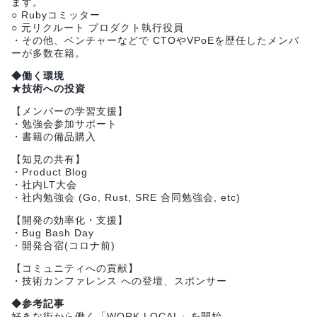
ます。
○ Rubyコミッター
○ 元リクルート プロダクト執行役員
・その他、ベンチャーなどで CTOやVPoEを歴任したメンバ
ーが多数在籍。
◆働く環境
★技術への投資
【メンバーの学習支援】
・勉強会参加サポート
・書籍の備品購入
【知見の共有】
・Product Blog
・社内LT大会
・社内勉強会 (Go, Rust, SRE 合同勉強会, etc)
【開発の効率化・支援】
・Bug Bash Day
・開発合宿(コロナ前)
【コミュニティへの貢献】
・技術カンファレンス への登壇、スポンサー
◆参考記事
好きな街から働く「WORK LOCAL」を開始。