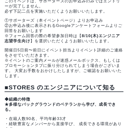
このイベントは、サポーターズのお申込みのみではエントリ
ーが完了しません。
必ず下記二点を実施いただくようお願いいたします。
①サポーターズ（本イベントページ）よりお申込み
②お申込み後に表示されるGoogleアンケートフォームよりご
回答をお願いします
※フォーム回答の際の希望参加日時は【
8/10(木)エンジニア
志望学生向け
】を選択いただくようお願いいたします。
開催日5日前〜前日にイベント担当よりイベント詳細のご連絡
をさせていただきます。
※イベントのご案内メールが迷惑メールボックス、もしくは
プロモーションタブに振り分けられてしまう場合がございま
す。 大変お手数をおかけしたしますが、ご確認をお願いいた
します。
■STORES のエンジニアについて知る
◆組織の特徴
★多様なバックグラウンドのベテランから学び、成長でき
る。
・在籍人数90名、平均年齢33才
・経験豊富なメンバーから直接学び、 成長できる環境があり