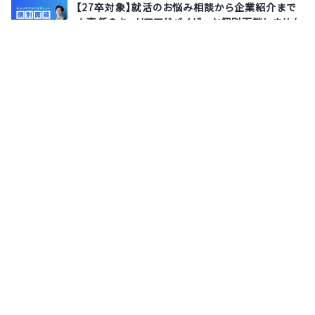
【27卒対象】就活のお悩み相談から企業紹介まで
★専任のキャリアアドバイザーと個別面談しません
か？
株式会社サポーターズ
8月13日(木)
オンライン
【5days】データサイエンティスト／AIエンジニア
★★データ分析からデータ基盤構築まで、実務に
近い課題に挑戦！第一線で活躍するプロが分析結
果を徹底レビュー★★
DATUM STUDIO株式会社
9月3日(木)
オンライン
サポーターズとは
運営会社
よくあるご質問
利用規約
お問い合わせ
プライバシーポリシー