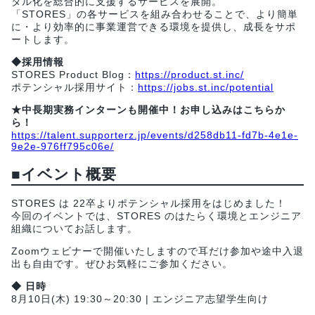
タル化を総合的に支援するサービスを展開。
「STORES」の各サービスを組み合わせることで、より簡単
に・より効率的に事業運営できる環境を提供し、成長をサポ
ートします。
◆採用情報
STORES Product Blog：
https://product.st.inc/
ポテンシャル採用サイト：
https://jobs.st.inc/potential
★中長期実務インターンも開催中！お申し込みはこちらか
ら！
https://talent.supporterz.jp/events/d258db11-fd7b-4e1e-
9e2e-976ff795c06e/
■イベント概要
STORES は 22卒よりポテンシャル採用をはじめました！
今回のイベントでは、STORES のはたらく環境とエンジニア
組織についてお話します。
Zoomウェビナーで開催いたしますので耳だけ参加や途中入退
出も自由です。ぜひお気軽にご参加ください。
◆ 日時
8月10日(木) 19:30～20:30 | エンジニア志望学生向け