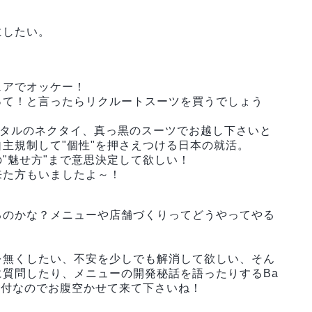
にしたい。
ェアでオッケー！
って！と言ったらリクルートスーツを買うでしょう
ンタルのネクタイ、真っ黒のスーツでお越し下さいと
主規制して"個性"を押さえつける日本の就活。
"魅せ方"まで意思決定して欲しい！
来た方もいましたよ～！
るのかな？メニューや店舗づくりってどうやってやる
を無くしたい、不安を少しでも解消して欲しい、そん
質問したり、メニューの開発秘話を語ったりするBa
昼食付なのでお腹空かせて来て下さいね！