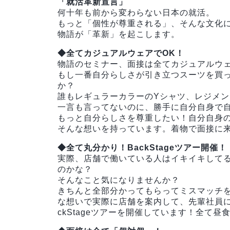
「就活革新宣言」
何十年も前から変わらない日本の就活。
もっと「個性が尊重される」、そんな文化
物語が「革新」を起こします。
◆全てカジュアルウェアでOK！
物語のセミナー、面接は全てカジュアルウ
もし一番自分らしさが引き立つスーツを買
か？
誰もレギュラーカラーのYシャツ、レジメ
一言も言ってないのに、勝手に自分自身で自
もっと自分らしさを尊重したい！自分自身の
そんな想いを持っています。着物で面接に
◆全て丸分かり！BackStageツアー開催！
実際、店舗で働いている人はイキイキして
のかな？
そんなこと気になりませんか？
きちんと全部分かってもらってミスマッチ
な想いで実際に店舗を案内して、先輩社員に
ckStageツアーを開催しています！全て