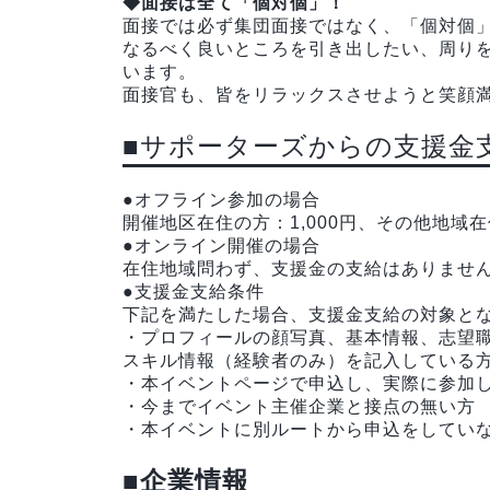
◆面接は全て「個対個」！
面接では必ず集団面接ではなく、「個対個
なるべく良いところを引き出したい、周り
います。
面接官も、皆をリラックスさせようと笑顔
■サポーターズからの支援金
●オフライン参加の場合
開催地区在住の方：1,000円、その他地域在住
●オンライン開催の場合
在住地域問わず、支援金の支給はありませ
●支援金支給条件
下記を満たした場合、支援金支給の対象と
・プロフィールの顔写真、基本情報、志望
スキル情報（経験者のみ）を記入している
・本イベントページで申込し、実際に参加
・今までイベント主催企業と接点の無い方
・本イベントに別ルートから申込をしてい
■企業情報