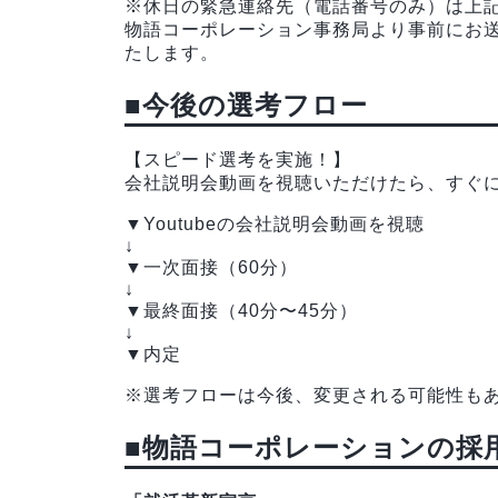
※休日の緊急連絡先（電話番号のみ）は上
物語コーポレーション事務局より事前にお
たします。
■今後の選考フロー
【スピード選考を実施！】
会社説明会動画を視聴いただけたら、すぐ
▼Youtubeの会社説明会動画を視聴
↓
▼一次面接（60分）
↓
▼最終面接（40分〜45分）
↓
▼内定
※選考フローは今後、変更される可能性も
■物語コーポレーションの採