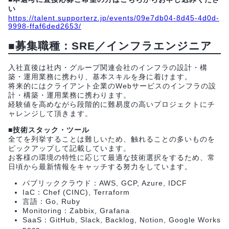
い
https://talent.supporterz.jp/events/09e7db04-8d45-4d0d-
9998-ffaf6ded2653/
■募集職種：SRE／インフラエンジニア
入社直後は社内・グループ関連会社のインフラの設計・構
築・運用業務に携わり、基本スキルを身に着けます。
将来的にはクライアント企業のWebサービスのインフラの設
計・構築・運用業務に携わります。
経験値を高めながら段階的に難易度の高いプロジェクトにチ
ャレンジして頂きます。
■技術スタック・ツール
全てを列挙することは難しいため、触れることの多いものを
ピックアップして記載しています。
お客様の環境の特性に応じて最適な技術選択をするため、常
日頃から最新情報をキャッチする努力をしています。
パブリッククラウド：AWS, GCP, Azure, IDCF
IaC：Chef (CINC), Terraform
言語：Go, Ruby
Monitoring：Zabbix, Grafana
SaaS：GitHub, Slack, Backlog, Notion, Google Works
pace