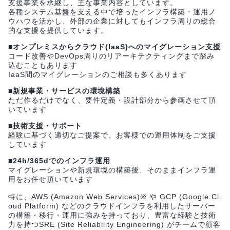
支援事業を承継し、主な事業内容としています。
各種システム基盤を支える中で培ったインフラ構築・運用ノ
ウハウを活かし、外部の企業に対してもインフラ周りの総合
的な支援を提供しています。
■オンプレミスからクラウド(IaaS)へのマイグレーション支援
コード改善やDevOps周りのリアーキテクティングまで踏み
込むこともあります
IaaS間のマイグレーションのご相談も多くあります
■新規事業・サービスの環境構築
ただ作るだけでなく、要件定義・設計部分から参画させて頂
いています
■技術支援・サポート
経験に基づく適切なご提案で、お客様での運用体制をご支援
しています
■24h/365dでのインフラ運用
マイグレーションや新規環境の構築後、そのままインフラ運
用をお任せ頂いています
特に、AWS (Amazon Web Services)※ や GCP (Google Cl
oud Platform) などのクラウドインフラを利用したサーバー
の構築・移行・運用に強みを持っており、豊富な経験と技術
力を持つSRE (Site Reliability Engineering) がチームで顧客