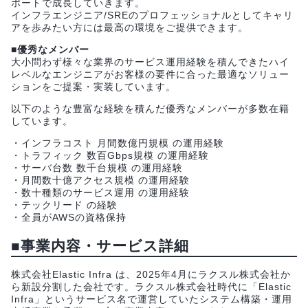
ポートで成長していきます。
インフラエンジニア/SREのプロフェッショナルとしてキャリ
アを歩みたい方には最高の環境をご提供できます。
■優秀なメンバー
大小問わず様々な業界のサービス運用経験を積んできたハイ
レベルなエンジニアがお客様の要件に合った最適なソリュー
ションをご提案・実装しています。
以下のような豊富な経験を積んだ優秀なメンバーが多数在籍
しています。
・インフラコスト 月間数億円規模 の運用経験
・トラフィック 数百Gbps規模 の運用経験
・サーバ台数 数千台規模 の運用経験
・月間数十億アクセス規模 の運用経験
・数十種類のサービス運用 の運用経験
・テックリード の経験
・全員がAWSの資格保持
■事業内容・サービス詳細
株式会社Elastic Infra は、2025年4月にラクスル株式会社か
ら新設分割した会社です。ラクスル株式会社時代に「Elastic
Infra」というサービス名で運営していたシステム構築・運用