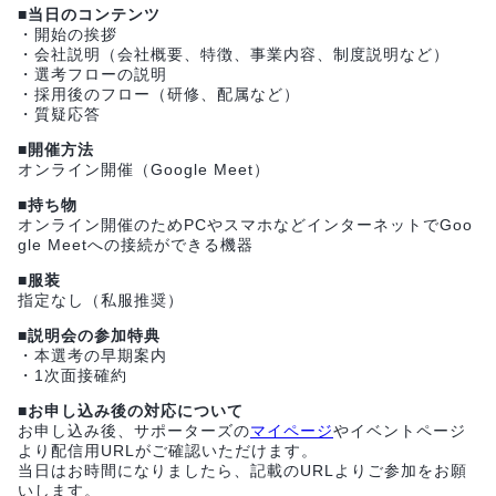
■当日のコンテンツ
・開始の挨拶
・会社説明（会社概要、特徴、事業内容、制度説明など）
・選考フローの説明
・採用後のフロー（研修、配属など）
・質疑応答
■開催方法
オンライン開催（Google Meet）
■持ち物
オンライン開催のためPCやスマホなどインターネットでGoo
gle Meetへの接続ができる機器
■服装
指定なし（私服推奨）
■説明会の参加特典
・本選考の早期案内
・1次面接確約
■お申し込み後の対応について
お申し込み後、サポーターズの
マイページ
やイベントページ
より配信用URLがご確認いただけます。
当日はお時間になりましたら、記載のURLよりご参加をお願
いします。