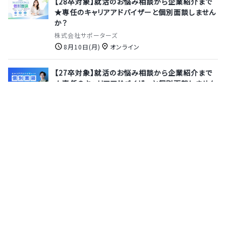
【28卒対象】就活のお悩み相談から企業紹介まで
★専任のキャリアアドバイザーと個別面談しません
か？
株式会社サポーターズ
8月10日(月)
オンライン
【27卒対象】就活のお悩み相談から企業紹介まで
★専任のキャリアアドバイザーと個別面談しません
か？
株式会社サポーターズ
8月13日(木)
オンライン
【27卒 / 8月本選考説明会】国内シェアNo.1の新
規事業支援実績を持ち、業界トップクラスのポジシ
ョンを確立している事業共創カンパニーで自分の可
能性にチャレンジしませんか？
株式会社Relic
8月12日(水)
オンライン