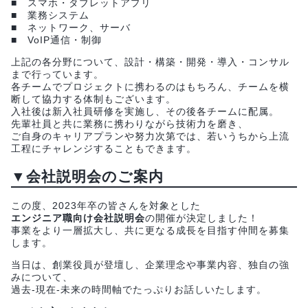
■ スマホ・タブレットアプリ
■ 業務システム
■ ネットワーク、サーバ
■ VoIP通信・制御
上記の各分野について、設計・構築・開発・導入・コンサル
まで行っています。
各チームでプロジェクトに携わるのはもちろん、チームを横
断して協力する体制もございます。
入社後は新入社員研修を実施し、その後各チームに配属。
先輩社員と共に業務に携わりながら技術力を磨き、
ご自身のキャリアプランや努力次第では、若いうちから上流
工程にチャレンジすることもできます。
▼会社説明会のご案内
この度、2023年卒の皆さんを対象とした
エンジニア職向け会社説明会
の開催が決定しました！
事業をより一層拡大し、共に更なる成長を目指す仲間を募集
します。
当日は、創業役員が登壇し、企業理念や事業内容、独自の強
みについて、
過去-現在-未来の時間軸でたっぷりお話しいたします。