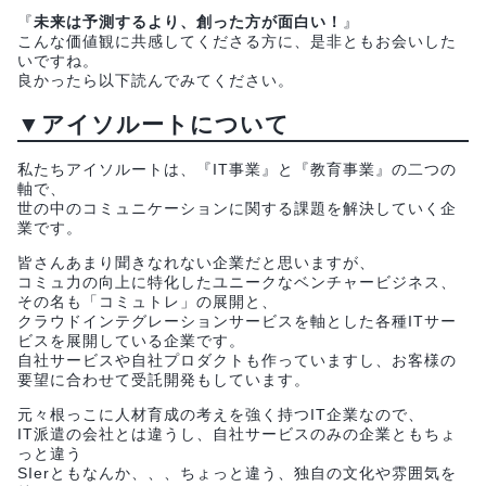
『
未来は予測するより、創った方が面白い！
』
こんな価値観に共感してくださる方に、是非ともお会いした
いですね。
良かったら以下読んでみてください。
▼アイソルートについて
私たちアイソルートは、『IT事業』と『教育事業』の二つの
軸で、
世の中のコミュニケーションに関する課題を解決していく企
業です。
皆さんあまり聞きなれない企業だと思いますが、
コミュ力の向上に特化したユニークなベンチャービジネス、
その名も「コミュトレ」の展開と、
クラウドインテグレーションサービスを軸とした各種ITサー
ビスを展開している企業です。
自社サービスや自社プロダクトも作っていますし、お客様の
要望に合わせて受託開発もしています。
元々根っこに人材育成の考えを強く持つIT企業なので、
IT派遣の会社とは違うし、自社サービスのみの企業ともちょ
っと違う
SIerともなんか、、、ちょっと違う、独自の文化や雰囲気を