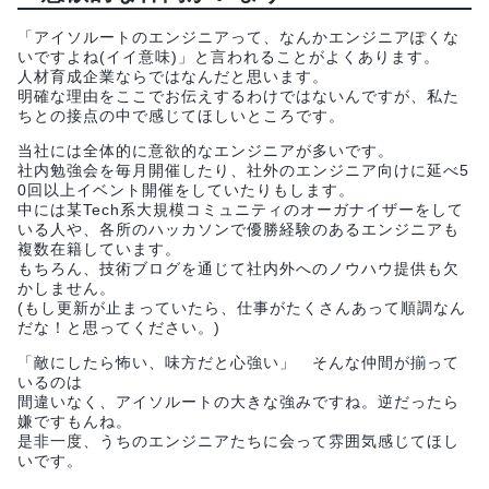
「アイソルートのエンジニアって、なんかエンジニアぽくな
いですよね(イイ意味)」と言われることがよくあります。
人材育成企業ならではなんだと思います。
明確な理由をここでお伝えするわけではないんですが、私た
ちとの接点の中で感じてほしいところです。
当社には全体的に意欲的なエンジニアが多いです。
社内勉強会を毎月開催したり、社外のエンジニア向けに延べ5
0回以上イベント開催をしていたりもします。
中には某Tech系大規模コミュニティのオーガナイザーをして
いる人や、各所のハッカソンで優勝経験のあるエンジニアも
複数在籍しています。
もちろん、技術ブログを通じて社内外へのノウハウ提供も欠
かしません。
(もし更新が止まっていたら、仕事がたくさんあって順調なん
だな！と思ってください。)
「敵にしたら怖い、味方だと心強い」 そんな仲間が揃って
いるのは
間違いなく、アイソルートの大きな強みですね。逆だったら
嫌ですもんね。
是非一度、うちのエンジニアたちに会って雰囲気感じてほし
いです。