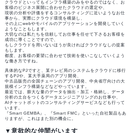
クラウドといってもインフラ構築のみをやるのではなく、お
客様のビジネス展開に合わせたクラウドの選定や、
現状の分析や評価をするコンサルティングに近いようなお仕
事から、実際にクラウド環境を構築し、
その上にwebやモバイルのアプリケーションを開発していく
ようなこともします。
大切なのは私たちを信頼してお仕事を任せて下さるお客様を
成功に導くことですので、
もしクラウドを用いないほうが良ければクラウドなしの提案
もします。
都度、お客様の要望に合わせて技術を使いこなしていくよう
な働き方ですね。
具体的なPJですと、某テレビ局のシステムをクラウドに移行
するPJや、某大手薬局のアプリ開発、
中古品販売の全国チェーンのアプリ開発、中央省庁向けの大
規模インフラ構築などなどやっています。
最近では、膨大な量のデータを抽出・加工・格納し、データ
分析の土台をつくるデータエンジニアリングのお仕事や、
AIチャットボットのコンサルティングサービスなども行って
います。
『Smart GEMBA』、『Smart FMC』といった自社製品もあ
りますが、これはまた別の機会に。
▼意欲的な仲間がいます