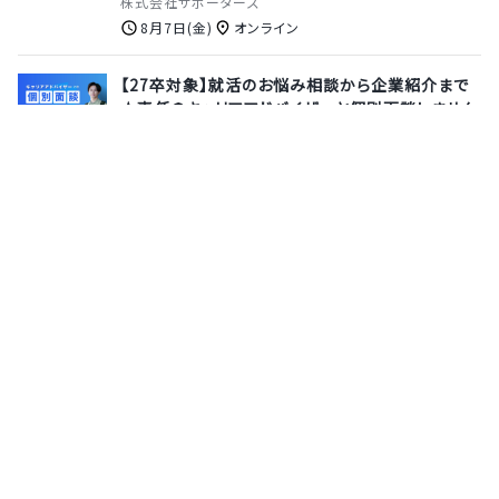
株式会社サポーターズ
8月7日(金)
オンライン
【27卒対象】就活のお悩み相談から企業紹介まで
★専任のキャリアアドバイザーと個別面談しません
か？
株式会社サポーターズ
8月13日(木)
オンライン
＜内々定直結＞【10月｜北海道（札幌）＆オンライ
ン開催｜3weeksインターン】AI×AWSで新規サー
ビス開発に挑む3週間！要件定義〜デプロイまで一
貫して「モノづくり」を体験★【時給2,000円＆交通
費最大20万円支給◎】
株式会社デジタルガレージ
10月1日(木)
北海道
サポーターズとは
運営会社