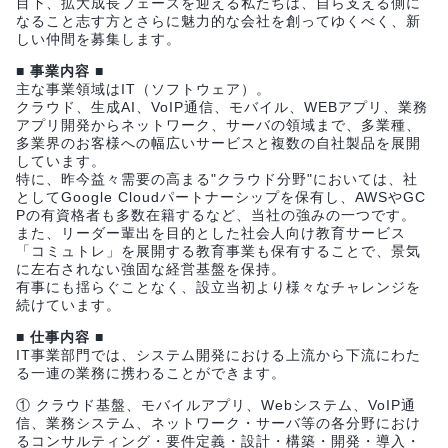
目下、拡大成長フェーズを迎える私たちは、自ら支える側に
なること志す方とさらに魅力的な会社を創ってゆくべく、新
しい仲間を募集します。
■ 事業内容 ■
主な事業領域はIT（ソフトウェア）。
クラウド、生成AI、VoIP通信、モバイル、WEBアプリ、業務
アプリ開発からネットワーク、サーバの領域まで、多業種、
多業界のお客様への幅広いサービスと複数の自社製品を展開
しています。
特に、昨今益々需要の高まる"クラウド分野"においては、社
としてGoogle Cloudパートナーシップを保有し、AWSやGC
Pの有資格者も多数在籍するなど、当社の強みの一つです。
また、リーダー輩出を目的とした社会人向け教育サービス
「コミュトレ」を展開する教育事業も保有することで、景気
に左右されない強固な経営基盤を保持。
有事にも揺らぐことなく、設立当初より様々なチャレンジを
続けています。
■ 仕事内容 ■
IT事業部門では、システム開発における上流から下流にわた
る一連の業務に携わることができます。
① クラウド基盤、モバイルアプリ、Webシステム、VoIP通
信、業務システム、ネットワーク・サーバ等の各分野におけ
るコンサルティング・要件定義・設計・構築・開発・導入・