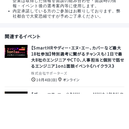
企業は取得した情報を面談の組み合わせ・面談時の情
報・イベント後の選考案内等に使用します。
内定承諾している方のご参加はお断りしております。弊
社都合で大変恐縮ですが予めご了承ください。
関連するイベント
【SmartHRやディー・エヌ・エー、カバーなど最大
18社参加】特別選考に繋がるチャンスも！1日で最
大8社のエンジニアやCTO、人事担当と個別で話せ
るエンジニア1on1面談イベント《ハイクラス》
株式会社サポーターズ
10月4日(日)
オンライン
【ディー・エヌ・エーやDMM.com、MIXIなど18社参
加】特別選考に繋がるチャンスも！1日で最大8社の
エンジニアやCTO、人事担当と個別で話せるエン
ジニア1on1面談イベント《ハイクラス》
株式会社サポーターズ
9月13日(日)
オンライン