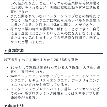
いて話ができた。また、いくつかの企業様から採用選考
にお誘いをされるなど、実際に就職活動を有利に進める
事ができた。
まだ公開されていないインターンシップなどの情報だけ
でなく、新卒エンジニアに求められるレベルを募集要項
に書いてあること以上に具体的に聞くことができた。
様々な企業の特性や雰囲気に触れることができて、自分
に合う企業はどこか？といったものになんとなく形が見
えたような気がします。とても有意義な時間で、来てよ
かったと思いました。
▼参加対象
以下条件すべてを満たす方から20-35名を選抜
26卒として就職活動を行っている大学院生、大学生、高
専生、専門学生の方。
webエンジニア、スマホアプリエンジニア、インフラエ
ンジニア、セキュリティエンジニア、データサイエンテ
ィストのいずれかを志望している方。
インターンシップやアルバイト、趣味、ハッカソンなど
でのweb系プログラミング経験もしくはスマホアプリ開
発経験がある方。
▼参加方法