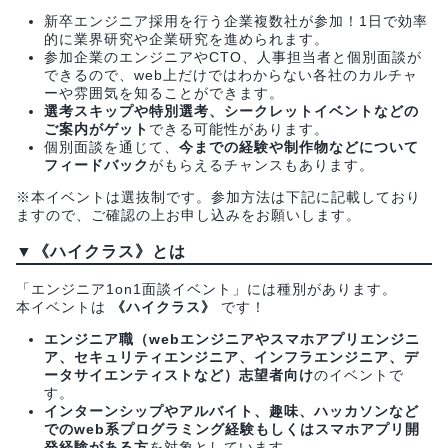
新卒エンジニア採用を行う企業複数社が参加！1日で効率
的に業界研究や企業研究を進められます。
参加企業のエンジニアやCTO、人事担当者と個別面談が
できるので、web上だけではわからない各社のカルチャ
ーや雰囲気を知ることができます。
選考スキップや特別選考、シークレットイベントなどの
ご案内がゲット
できる可能性があります。
個別面談を通じて、
今までの経験や制作物などについて
フィードバック
がもらえるチャンスもあります。
※本イベントは選抜制です。参加方法は下記に記載しており
ますので、ご確認の上お申し込みをお願いします。
▼《ハイクラス》とは
「エンジニア1on1面談イベント」には種別があります。
本イベントは
《ハイクラス》
です！
エンジニア職（webエンジニアやスマホアプリエンジニ
ア、セキュリティエンジニア、インフラエンジニア、デ
ータサイエンティストなど）志望者向け
のイベントで
す。
インターンシップやアルバイト、趣味、ハッカソンなど
でのweb系プログラミング経験もしくはスマホアプリ開
発経験がある方
を対象としています。