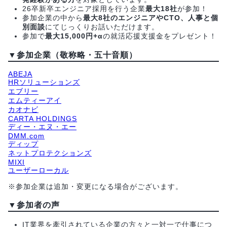
26卒新卒エンジニア採用を行う企業
最大18社
が参加！
参加企業の中から
最大8社のエンジニアやCTO、人事と個
別面談
にてじっくりお話いただけます。
参加で
最大15,000円+α
の就活応援支援金をプレゼント！
▼参加企業（敬称略・五十音順）
ABEJA
HRソリューションズ
エブリー
エムティーアイ
カオナビ
CARTA HOLDINGS
ディー・エヌ・エー
DMM.com
ディップ
ネットプロテクションズ
MIXI
ユーザーローカル
※参加企業は追加・変更になる場合がございます。
▼参加者の声
IT業界を牽引されている企業の方々と一対一で仕事につ