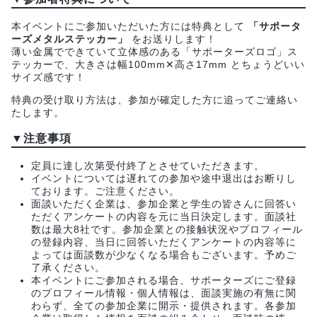
本イベントにご参加いただいた方には特典として
「サポータ
ーズメタルステッカー」
をお送りします！
薄い金属でできていて立体感のある「サポーターズロゴ」ス
テッカーで、大きさは幅100mm✕高さ17mm とちょうどいい
サイズ感です！
特典の受け取り方法は、参加が確定した方に追ってご連絡い
たします。
▼注意事項
定員に達し次第受付終了とさせていただきます。
イベントについては遅れての参加や途中退出はお断りし
ております。ご注意ください。
面談いただく企業は、参加企業と学生の皆さんに回答い
ただくアンケートの内容を元に当日決定します。面談社
数は最大8社です。参加企業との接触状況やプロフィール
の登録内容、当日に回答いただくアンケートの内容等に
よっては面談数が少なくなる場合もございます。予めご
了承ください。
本イベントにご参加される場合、サポーターズにご登録
のプロフィール情報・個人情報は、面談実施の有無に関
わらず、全ての参加企業に開示・提供されます。各参加