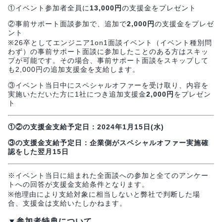
①イベント参加者全員に
13,000円
の支援金をプレゼント
②事前サポート面談参加で、追加で
2,000円
の支援金をプレゼ
ント
※26卒としてエンジニア1on1面談イベント（イベント種別問
わず）の事前サポート面談に参加したことのある方はスキッ
プが可能です。その場合、事前サポート面談をスキップして
も2,000円の追加支援金を支給します。
③イベント当日中にスペシャルオファーを受け取り、内容を
実施いただいた方に1社につき追加支援金
2,000円
をプレゼン
ト
①②の支援金支給予定日：2024年1月15日(水)
③の支援金支給予定日：企業側がスペシャルオファー実施確
認をした翌月15日
※イベント当日に組まれた全面談への参加と全てのアンケー
トへの回答が支援金支給条件となります。
※他理由により支給対象に相当しないと弊社で判断した場
合、支援金は支給いたしかねます。
▼参加者特典について